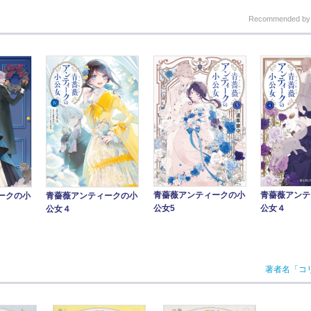
Recommended b
青薔薇アンティークの小
青薔薇アンテ
ークの小
青薔薇アンティークの小
公女5
公女４
公女４
著者名「コ