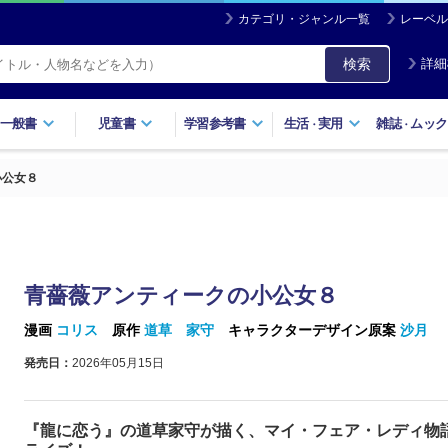
カテゴリ・ジャンル一覧
レーベル
検索
詳細
一般書
児童書
学習参考書
生活
実用
雑誌
ムック
・
・
小公女８
青薔薇アンティークの小公女８
漫画
コリス
原作
道草 家守
キャラクターデザイン原案
沙月
発売日：
2026年05月15日
『龍に恋う』の道草家守が描く、マイ・フェア・レディ物