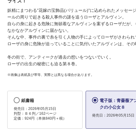
ライズ！
妖精にまつわる"花嫁の宝飾品(パリュール)"に込められたメッセー
ールの周りで起きる殺人事件の謎を追うローザとアルヴィン。
自らの身に起きる危険に無頓着なアルヴィンを案ずるローザだが、
なかなかアルヴィンに届かない。
そんな中、事件の裏で糸を引く人物の手によってローザがさわられ
ローザの身に危険が迫っていることに気付いたアルヴィンは、その
冬の街で、アンティークが過去の想いをつないでいく。
ローザの出生の秘密にも迫る第８巻。
※画像は表紙及び帯等、実際とは異なる場合があります。
紙書籍
電子版：青薔薇ア
クの小公女８
発売日：2026年05月15日
判型：Ｂ６判／162ページ
発売日：2026年05月15日
定価：924円（本体840円＋税）