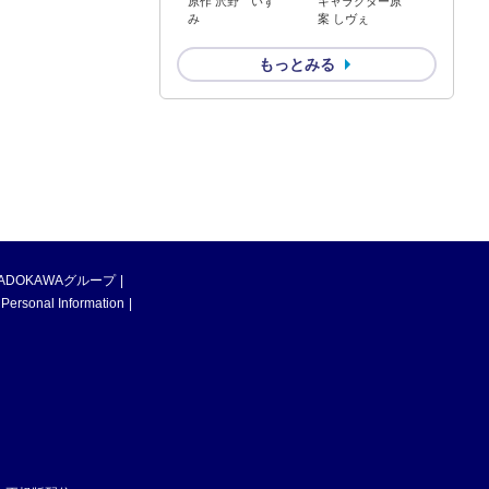
原作 沢野 いず
キャラクター原
み
案 しヴぇ
もっとみる
ADOKAWAグループ
 Personal Information