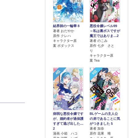
結界師の一輪華 8
悪役令嬢レベル99
著者 おだやか
～私は裏ボスですが
原作 クレハ
魔王ではありま…2
キャラクター原
著者 のこみ
案 ボダックス
原作 七夕 さと
り
キャラクター原
案 Tea
4位
5位
病弱な悪役令嬢です
BLゲームの主人公
が、婚約者が過保護
の弟であることに気
すぎて逃げ出した…
がつきました 5
2
著者 加奈
漫画 小箱 ハコ
原作 花果 唯