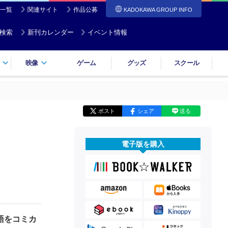
一覧
関連サイト
作品公募
KADOKAWA GROUP INFO
検索
新刊カレンダー
イベント情報
映像
ゲーム
グッズ
スクール
ポスト
シェア
送る
電子版を購入
語をコミカ