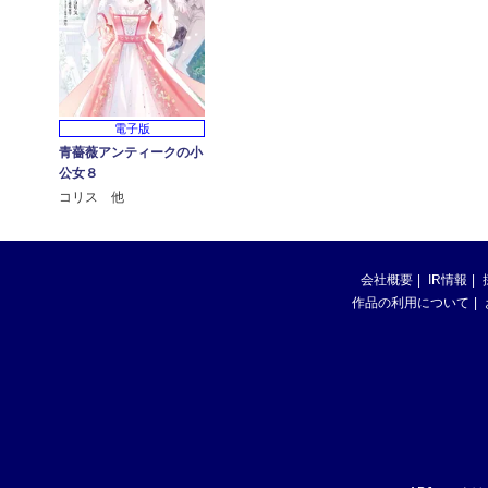
電子版
青薔薇アンティークの小
公女８
コリス 他
会社概要
IR情報
作品の利用について