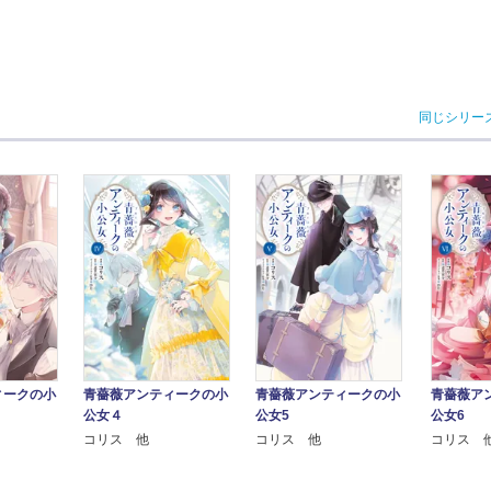
同じシリー
ィークの小
青薔薇アンティークの小
青薔薇アンティークの小
青薔薇ア
公女４
公女5
公女6
コリス 他
コリス 他
コリス 