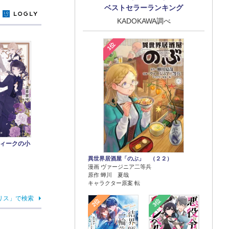
ベストセラーランキング
y
KADOKAWA調べ
1位
ィークの小
異世界居酒屋「のぶ」 （２２）
漫画 ヴァージニア二等兵
原作 蝉川 夏哉
キャラクター原案 転
リス」で検索
2位
3位