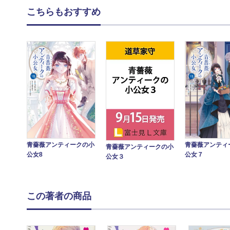
こちらもおすすめ
青薔薇アンティークの小
青薔薇アンティ
青薔薇アンティークの小
公女8
公女７
公女３
この著者の商品