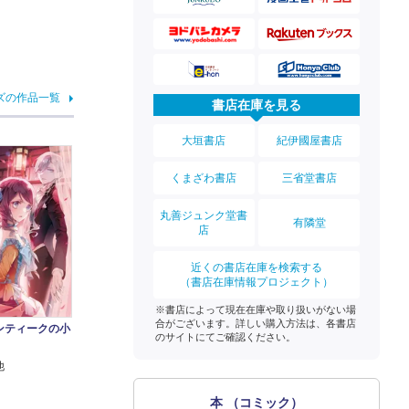
ズの作品一覧
書店在庫を見る
大垣書店
紀伊國屋書店
くまざわ書店
三省堂書店
丸善ジュンク堂書
有隣堂
店
近くの書店在庫を検索する
（書店在庫情報プロジェクト）
※書店によって現在在庫や取り扱いがない場
合がございます。詳しい購入方法は、各書店
ンティークの小
のサイトにてご確認ください。
他
本 （コミック）