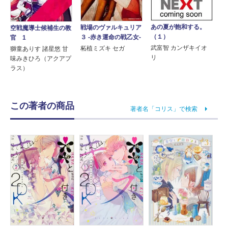
あの夏が飽和する。
戦場のヴァルキュリア
空戦魔導士候補生の教
（１）
３ ‐赤き運命の戦乙女‐
官 1
武富智 カンザキイオ
柘植ミズキ セガ
獅童ありす 諸星悠 甘
リ
味みきひろ（アクアプ
ラス）
この著者の商品
著者名「コリス」で検索