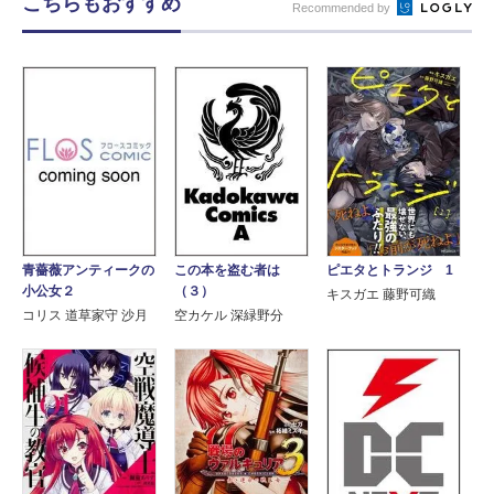
こちらもおすすめ
Recommended by
青薔薇アンティークの
この本を盗む者は
ピエタとトランジ 1
小公女２
（３）
キスガエ 藤野可織
コリス 道草家守 沙月
空カケル 深緑野分