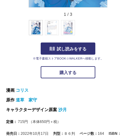
1
/
3
試し読みをする
※電子書籍ストアBOOK☆WALKERへ移動します。
購入する
漫画
コリス
原作
道草 家守
キャラクターデザイン原案
沙月
定価：
715
円
（本体
650
円＋税）
発売日：
2022年10月17日
判型：
Ｂ６判
ページ数：
164
ISBN：