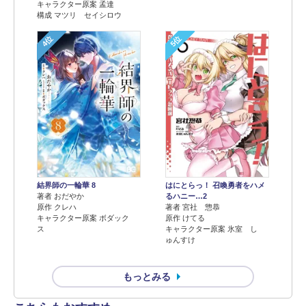
キャラクター原案 孟達
構成 マツリ セイシロウ
4位
5位
結界師の一輪華 8
はにとらっ！ 召喚勇者をハメ
著者 おだやか
るハニー…2
原作 クレハ
著者 宮社 惣恭
キャラクター原案 ボダック
原作 けてる
ス
キャラクター原案 氷室 し
ゅんすけ
もっとみる