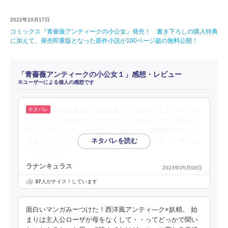
2022年10月17日
コミックス『青薔薇アンティークの小公女』発売！ 書き下ろしの購入特典
に加えて、発売即重版となった原作小説が100ページ超の無料公開！
「青薔薇アンティークの小公女１」感想・レビュー
※ユーザーによる個人の感想です
原作は未読。絵が綺麗～。おどおどしたローザが
アルヴィンと出会ったことで少しずつ勇気を出して成長し
ていくのがいいね。それにしてもローザの母親は何者？元
貴族だったりするんだろうか。あとコリンを殴った男性は
…続きを読む
ラナンキュラス
2023年05月08日
37
人がナイス！しています
面白いマンガみーつけた！西洋風アンティ―ク×妖精。 始
まりは主人公ローザが母をなくして・・ってどっかで聞い