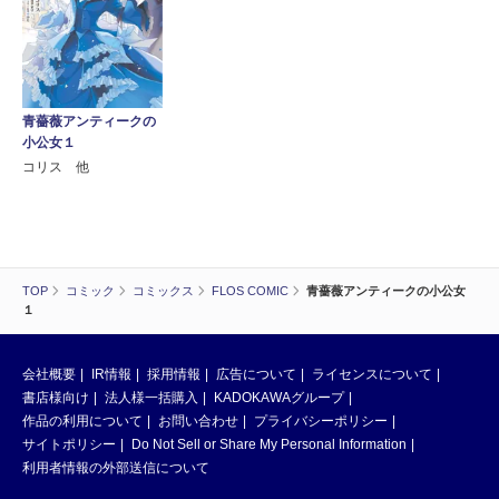
青薔薇アンティークの
小公女１
コリス 他
TOP
コミック
コミックス
FLOS COMIC
青薔薇アンティークの小公女
１
会社概要
IR情報
採用情報
広告について
ライセンスについて
書店様向け
法人様一括購入
KADOKAWAグループ
作品の利用について
お問い合わせ
プライバシーポリシー
サイトポリシー
Do Not Sell or Share My Personal Information
利用者情報の外部送信について