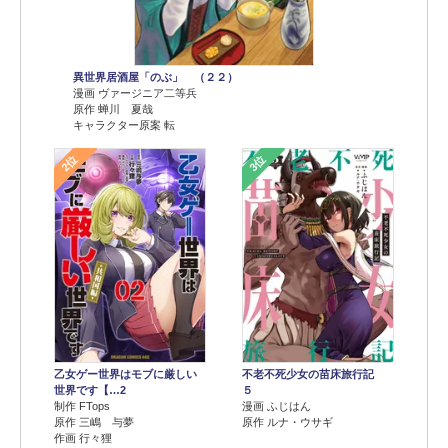
異世界居酒屋「のぶ」 （２２）
漫画 ヴァージニア二等兵
原作 蝉川 夏哉
キャラクター原案 転
2位
3位
乙女ゲー世界はモブに厳しい
不老不死少女の苗床旅行記
世界です【…2
５
制作 FTops
漫画 ふじはん
原作 三嶋 与夢
原作 ルナ・ウサギ
作画 行々狸