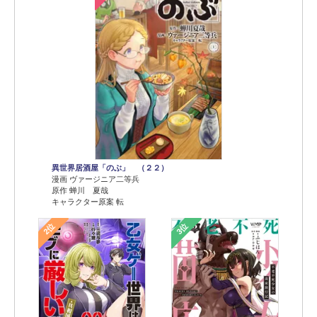
異世界居酒屋「のぶ」 （２２）
漫画 ヴァージニア二等兵
原作 蝉川 夏哉
キャラクター原案 転
2位
3位