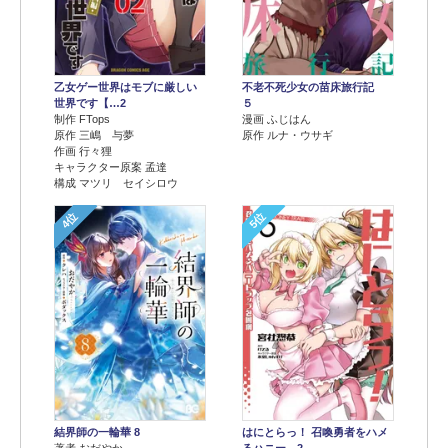
乙女ゲー世界はモブに厳しい
不老不死少女の苗床旅行記
世界です【…2
５
制作 FTops
漫画 ふじはん
原作 三嶋 与夢
原作 ルナ・ウサギ
作画 行々狸
キャラクター原案 孟達
構成 マツリ セイシロウ
4位
5位
結界師の一輪華 8
はにとらっ！ 召喚勇者をハメ
著者 おだやか
るハニー…2