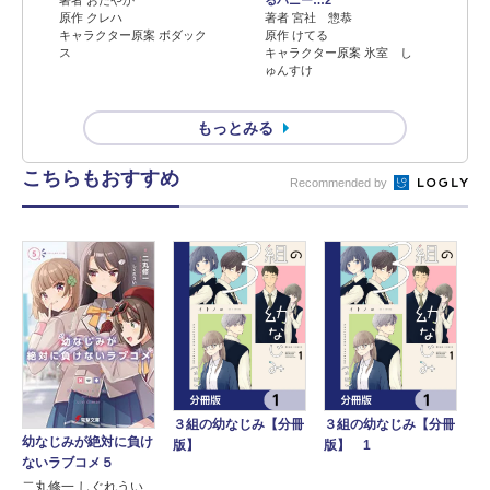
原作 クレハ
著者 宮社 惣恭
キャラクター原案 ボダック
原作 けてる
ス
キャラクター原案 氷室 し
ゅんすけ
もっとみる
こちらもおすすめ
Recommended by
３組の幼なじみ【分冊
３組の幼なじみ【分冊
幼なじみが絶対に負け
版】
版】 1
ないラブコメ５
二丸修一 しぐれうい