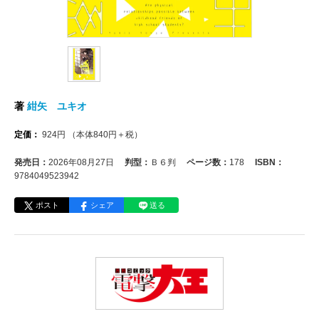
著
紺矢 ユキオ
定価：
924
円
（本体
840
円＋税）
発売日：
2026年08月27日
判型：
Ｂ６判
ページ数：
178
ISBN：
9784049523942
ポスト
シェア
送る