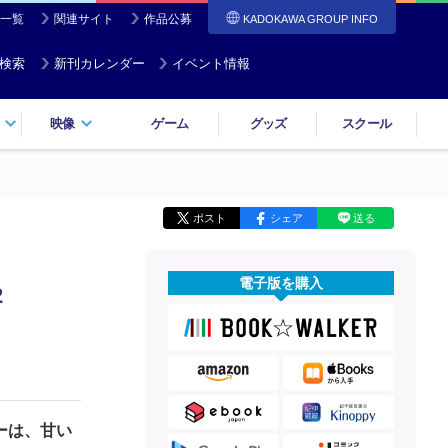
一覧
関連サイト
作品公募
KADOKAWA GROUP INFO
検索
新刊カレンダー
イベント情報
映像
ゲーム
グッズ
スクール
ポスト
シェア
送る
電子版を購入
2
ーは、甘い