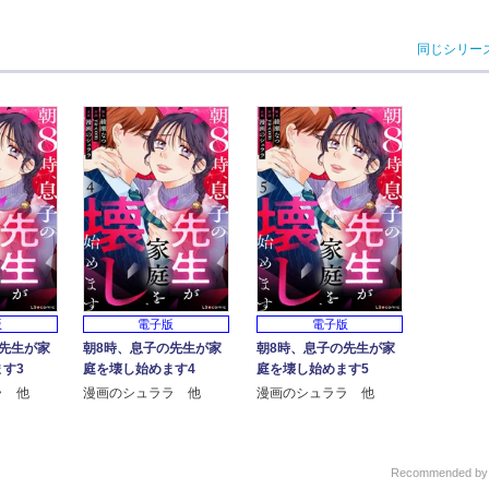
同じシリー
版
電子版
電子版
先生が家
朝8時、息子の先生が家
朝8時、息子の先生が家
す3
庭を壊し始めます4
庭を壊し始めます5
ラ 他
漫画のシュララ 他
漫画のシュララ 他
Recommended b