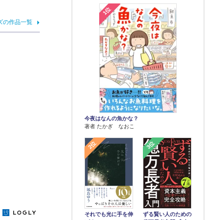
1位
ズの作品一覧
今夜はなんの魚かな？
著者 たかぎ なおこ
2位
3位
y
それでも光に手を伸
ずる賢い人のための