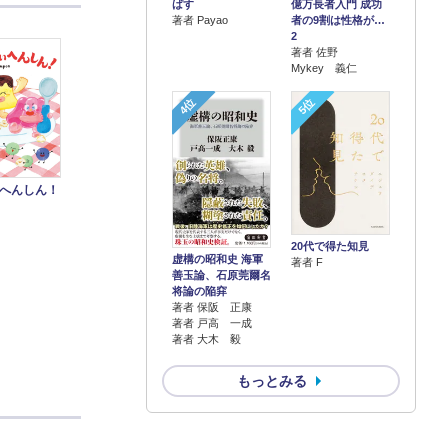
ばす
億万長者入門 成功
著者 Payao
者の9割は性格が…
2
著者 佐野
Mykey 義仁
4位
5位
へんしん！
20代で得た知見
虚構の昭和史 海軍
著者 F
善玉論、石原莞爾名
将論の陥穽
著者 保阪 正康
著者 戸高 一成
著者 大木 毅
もっとみる