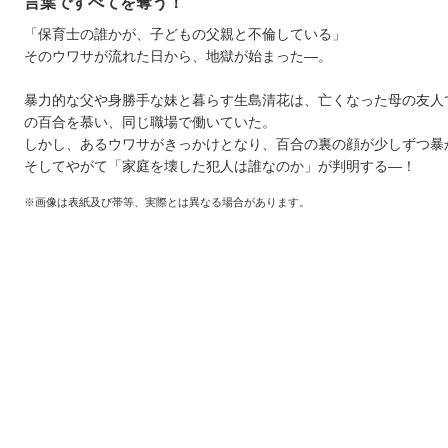
言葉ですべてを奪う！
「保育士の誰かが、子どもの父親と不倫している」
そのウワサが流れた日から、地獄が始まった―。
暴力的な父や身勝手な妹と暮らす生島清花は、亡くなった母の友人
の百合を慕い、同じ職場で働いていた。
しかし、あるウワサがきっかけとなり、百合の裏の顔が少しずつ暴
そしてやがて「家庭を壊した犯人は誰なのか」が判明する―！
※画像は表紙及び帯等、実際とは異なる場合があります。