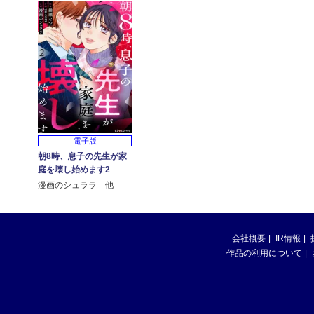
電子版
朝8時、息子の先生が家
庭を壊し始めます2
漫画のシュララ 他
会社概要
IR情報
作品の利用について