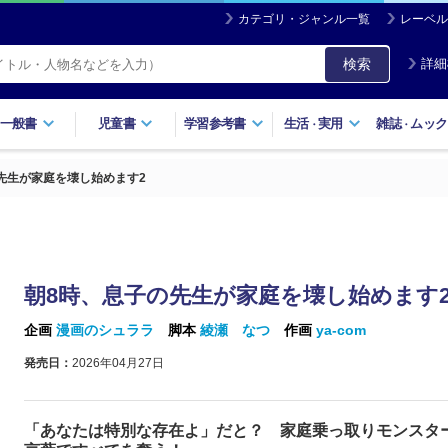
カテゴリ・ジャンル一覧
レーベル
検索
詳細
一般書
児童書
学習参考書
生活
実用
雑誌
ムック
・
・
先生が家庭を壊し始めます2
朝8時、息子の先生が家庭を壊し始めます
企画
漫画のシュララ
脚本
綾瀬 なつ
作画
ya-com
発売日：
2026年04月27日
「あなたは特別な存在よ」だと？ 家庭乗っ取りモンスタ