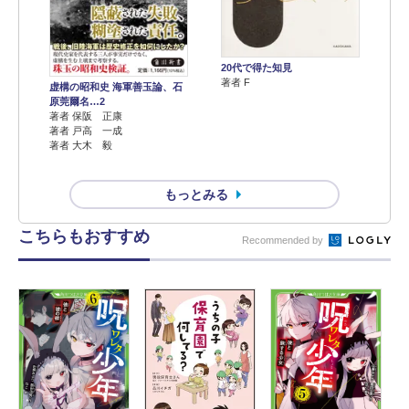
20代で得た知見
著者 F
虚構の昭和史 海軍善玉論、石
原莞爾名…2
著者 保阪 正康
著者 戸高 一成
著者 大木 毅
もっとみる
こちらもおすすめ
Recommended by