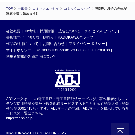
TOP
一般書
コミックエッセイ
コミックエッセイ
朝8時、息子の先生が
家庭を壊し始めます3
会社概要
IR情報
採用情報
広告について
ライセンスについて
書店様向け
法人様一括購入
KADOKAWAグループ
作品の利用について
お問い合わせ
プライバシーポリシー
サイトポリシー
Do Not Sell or Share My Personal Information
利用者情報の外部送信について
ABJマークは、この電子書店・電子書籍配信サービスが、著作権者からコン
テンツ使用許諾を得た正規版配信サービスであることを示す登録商標（登録
番号 第6091713号）です。ABJマークの詳細、ABJマークを掲示しているサ
ービスの一覧はこちら。
https://aebs.or.jp/
©KADOKAWA CORPORATION 2026