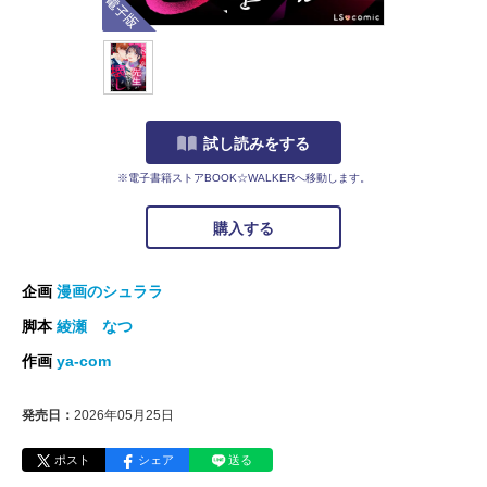
試し読みをする
※電子書籍ストアBOOK☆WALKERへ移動します。
購入する
企画
漫画のシュララ
脚本
綾瀬 なつ
作画
ya-com
発売日：
2026年05月25日
ポスト
シェア
送る