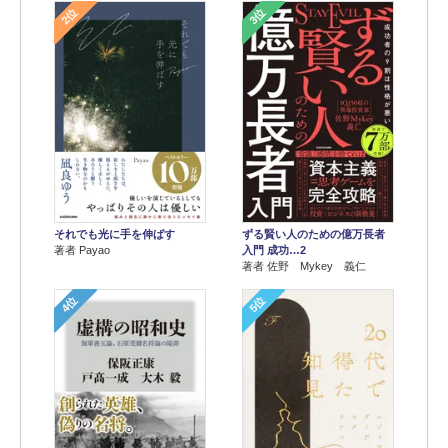
2位
3位
それでも光に手を伸ばす
ずる賢い人のための億万長者
著者 Payao
入門 成功…2
著者 佐野 Mykey 義仁
4位
5位