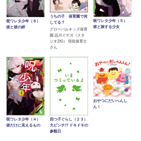
うちの子 保育園で何
呪ワレタ少年（５）
呪ワレタ少年（６）
してる？
彼と旅する少女
彼と彼の絆
グローバルキッズ保育
園 品川イチガ（スタ
ジオZIG） 現役保育士
さん
おやつにだいへんし
ん！
四つ子ぐらし（２３）
呪ワレタ少年（４）
大ピンチ!? ドキドキの
彼だけに見えるもの
参観日