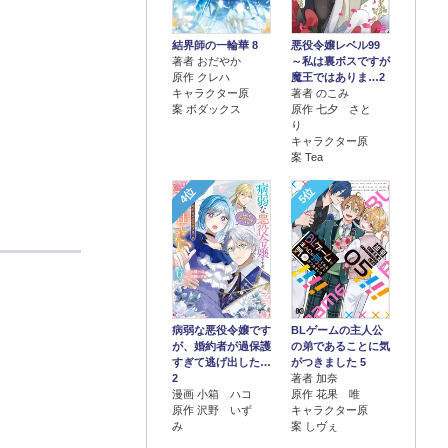
結界師の一輪華 8
悪役令嬢レベル99
著者 おだやか
～私は裏ボスですが
原作 クレハ
魔王ではありま…2
キャラクター原
著者 のこみ
案 ボダックス
原作 七夕 さと
り
キャラクター原
案 Tea
4位
5位
病弱な悪役令嬢です
BLゲームの主人公
が、婚約者が過保護
の弟であることに気
すぎて逃げ出した…
がつきました 5
2
著者 加奈
漫画 小箱 ハコ
原作 花果 唯
原作 沢野 いず
キャラクター原
み
案 しヴぇ