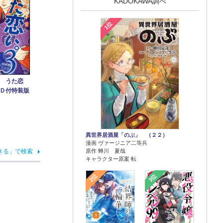
KADOKAWA調べ
1位
 うた恋
Ｄ付特装版
異世界居酒屋「のぶ」 （２２）
漫画 ヴァージニア二等兵
原作 蝉川 夏哉
きる」で検索
キャラクター原案 転
2位
3位