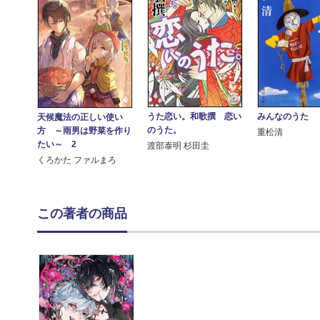
うた恋い。和歌撰 恋い
みんなのうた
天候魔法の正しい使い
のうた。
方 ～雨男は野菜を作り
重松清
たい～ 2
渡部泰明 杉田圭
くろかた ファルまろ
この著者の商品