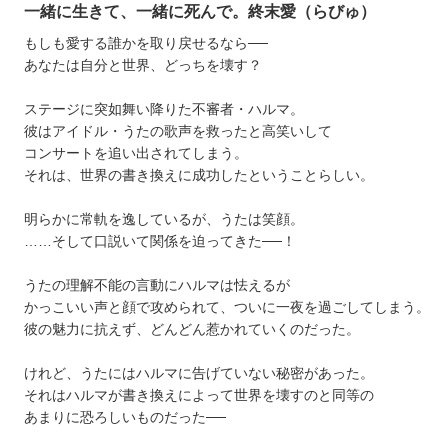
一緒に生きて、一緒に死んで。終末愛（らびゅ）
もしも愛する誰かを取り戻せるなら──
あなたは自分と世界、どっちを壊す？
ステージに突如舞い降りた不審者・ハルマ。
彼はアイドル・うたの歌声を救ったと高笑いして
コンサートを追い出されてしまう。
それは、世界の書き換えに成功したということらしい。
明らかに常軌を逸しているが、うたは笑顔。
……そして口説いて関係を迫ってきた──！
うたの理解不能の言動にハルマは怯えるが
かっこいい声と顔で攻められて、ついに一夜を過ごしてしまう。
彼の魅力に抗えず、どんどん惹かれていくのだった。
けれど、うたにはハルマに告げていない秘密があった。
それはハルマが書き換えによって世界を壊すのと同等の
あまりに恐ろしいものだった──