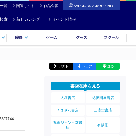
一覧
関連サイト
作品公募
KADOKAWA GROUP INFO
検索
新刊カレンダー
イベント情報
映像
ゲーム
グッズ
スクール
ポスト
シェア
送る
書店在庫を見る
大垣書店
紀伊國屋書店
くまざわ書店
三省堂書店
7387744
丸善ジュンク堂書
有隣堂
店