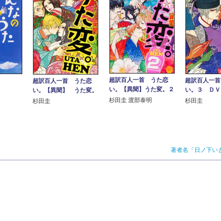
超訳百人一首 うた恋
超訳百人一首
超訳百人一首 うた恋
い。【異聞】うた変。２
い。３ ＤＶ
い。【異聞】 うた変。
杉田圭 渡部泰明
杉田圭
杉田圭
著者名「日ノ下い