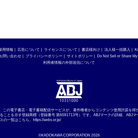
採用情報
広告について
ライセンスについて
書店様向け
法人様一括購入
K
お問い合わせ
プライバシーポリシー
サイトポリシー
Do Not Sell or Share My
利用者情報の外部送信について
は、この電子書店・電子書籍配信サービスが、著作権者からコンテンツ使用許諾を得
ることを示す登録商標（登録番号 第6091713号）です。ABJマークの詳細、ABJ
スの一覧はこちら。
https://aebs.or.jp/
©KADOKAWA CORPORATION 2026