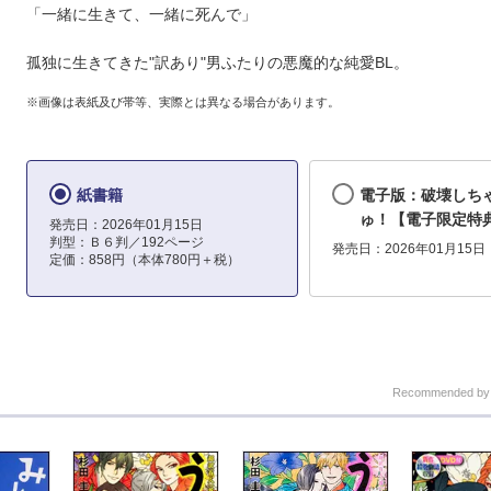
「一緒に生きて、一緒に死んで」
孤独に生きてきた"訳あり"男ふたりの悪魔的な純愛BL。
※画像は表紙及び帯等、実際とは異なる場合があります。
紙書籍
電子版：破壊しち
ゅ！【電子限定特
発売日：2026年01月15日
判型：Ｂ６判／192ページ
発売日：2026年01月15日
定価：858円（本体780円＋税）
Recommended b