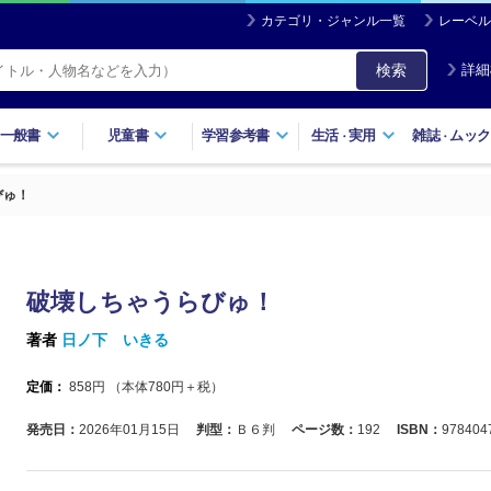
カテゴリ・ジャンル一覧
レーベル
検索
詳細
一般書
児童書
学習参考書
生活
実用
雑誌
ムック
・
・
びゅ！
破壊しちゃうらびゅ！
著者
日ノ下 いきる
定価：
858
円 （本体
780
円＋税）
発売日：
2026年01月15日
判型：
Ｂ６判
ページ数：
192
ISBN：
978404