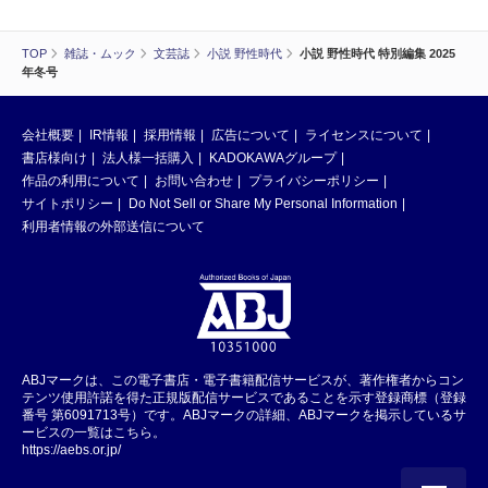
TOP
雑誌・ムック
文芸誌
小説 野性時代
小説 野性時代 特別編集 2025
年冬号
会社概要
IR情報
採用情報
広告について
ライセンスについて
書店様向け
法人様一括購入
KADOKAWAグループ
作品の利用について
お問い合わせ
プライバシーポリシー
サイトポリシー
Do Not Sell or Share My Personal Information
利用者情報の外部送信について
ABJマークは、この電子書店・電子書籍配信サービスが、著作権者からコン
テンツ使用許諾を得た正規版配信サービスであることを示す登録商標（登録
番号 第6091713号）です。ABJマークの詳細、ABJマークを掲示しているサ
ービスの一覧はこちら。
https://aebs.or.jp/