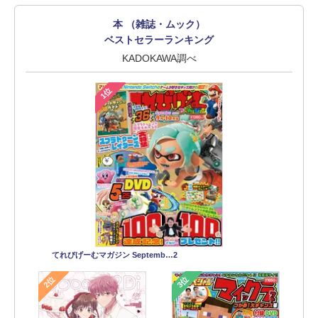
本 （雑誌・ムック）
ベストセラーランキング
KADOKAWA調べ
1位
てれびげーむマガジン Septemb…2
2位
3位