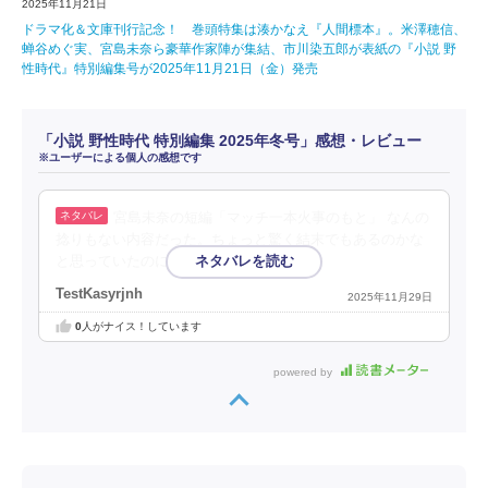
2025年11月21日
ドラマ化＆文庫刊行記念！ 巻頭特集は湊かなえ『人間標本』。米澤穂信、
蝉谷めぐ実、宮島未奈ら豪華作家陣が集結、市川染五郎が表紙の『小説 野
性時代』特別編集号が2025年11月21日（金）発売
「小説 野性時代 特別編集 2025年冬号」感想・レビュー
※ユーザーによる個人の感想です
宮島未奈の短編「マッチ一本火事のもと」 なんの
捻りもない内容だった。ちょっと驚く結末でもあるのかな
と思っていたのに。
TestKasyrjnh
2025年11月29日
0
人がナイス！しています
powered by