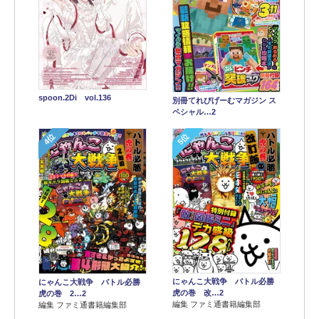
spoon.2Di vol.136
別冊てれびげーむマガジン ス
ペシャル…2
4位
5位
にゃんこ大戦争 バトル必勝
にゃんこ大戦争 バトル必勝
虎の巻 改…2
虎の巻 2…2
編集 ファミ通書籍編集部
編集 ファミ通書籍編集部