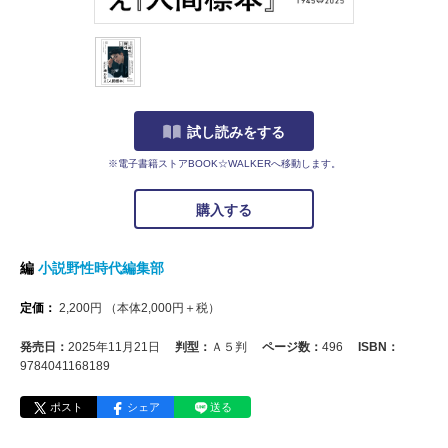
試し読みをする
※電子書籍ストアBOOK☆WALKERへ移動します。
購入する
編
小説野性時代編集部
定価：
2,200
円
（本体
2,000
円＋税）
発売日：
2025年11月21日
判型：
Ａ５判
ページ数：
496
ISBN：
9784041168189
ポスト
シェア
送る