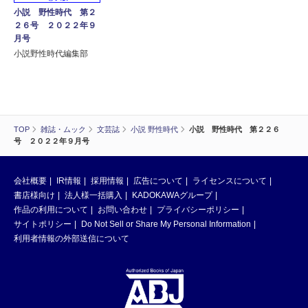
小説 野性時代 第２
２６号 ２０２２年９
月号
小説野性時代編集部
TOP
雑誌・ムック
文芸誌
小説 野性時代
小説 野性時代 第２２６
号 ２０２２年９月号
会社概要
IR情報
採用情報
広告について
ライセンスについて
書店様向け
法人様一括購入
KADOKAWAグループ
作品の利用について
お問い合わせ
プライバシーポリシー
サイトポリシー
Do Not Sell or Share My Personal Information
利用者情報の外部送信について