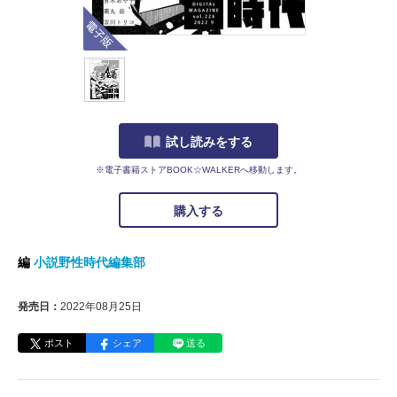
電子版
試し読みをする
※電子書籍ストアBOOK☆WALKERへ移動します。
購入する
編
小説野性時代編集部
発売日：
2022年08月25日
ポスト
シェア
送る