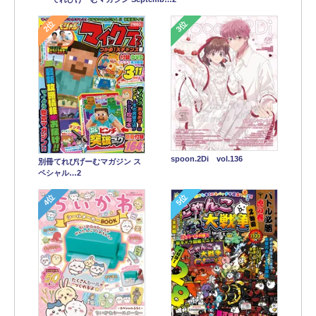
2位
3位
spoon.2Di vol.136
別冊てれびげーむマガジン ス
ペシャル…2
4位
5位