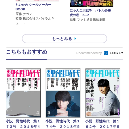
ちいかわ シールメーカー
BOOK
にゃんこ大戦争 バトル必勝
原作 ナガノ
虎の巻 2…2
監修 株式会社スパイラルキ
編集 ファミ通書籍編集部
ュート
もっとみる
こちらもおすすめ
Recommended by
小説 野性時代 第１
小説 野性時代 第１
小説 野性時代 第１
７３号 ２０１８年４
７４号 ２０１８年５
６２号 ２０１７年５