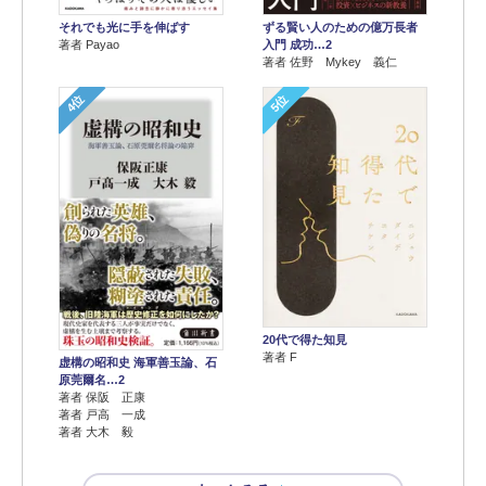
それでも光に手を伸ばす
ずる賢い人のための億万長者
著者 Payao
入門 成功…2
著者 佐野 Mykey 義仁
4位
5位
20代で得た知見
著者 F
虚構の昭和史 海軍善玉論、石
原莞爾名…2
著者 保阪 正康
著者 戸高 一成
著者 大木 毅