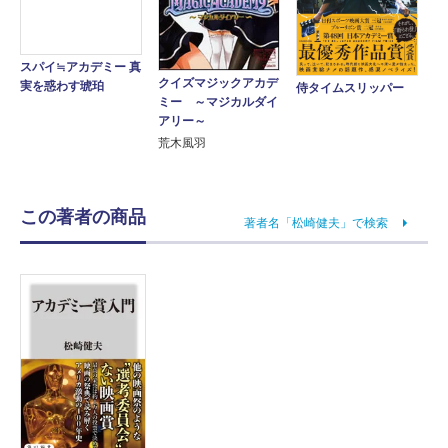
スパイ≒アカデミー 真
クイズマジックアカデ
実を惑わす琥珀
侍タイムスリッパー
ミー ～マジカルダイ
アリー～
荒木風羽
この著者の商品
著者名「松崎健夫」で検索