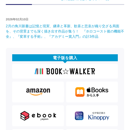
2026年02月10日
2月の角川新書は記憶と現実、継承と革新、歓喜と悲哀が織り交ざる局面
を、その背景までも深く描き出す作品が集う！ 『ホロコースト後の機能不
全』、『変革する手術』、『アカデミー賞入門』の計3作品
電子版を購入