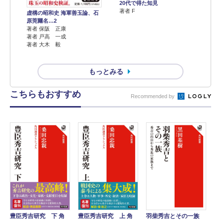
20代で得た知見
著者 F
虚構の昭和史 海軍善玉論、石
原莞爾名…2
著者 保阪 正康
著者 戸高 一成
著者 大木 毅
もっとみる
こちらもおすすめ
Recommended by
豊臣秀吉研究 上 角
羽柴秀吉とその一族
豊臣秀吉研究 下 角