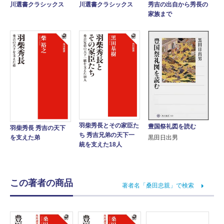
川選書クラシックス
秀吉の出自から秀長の
川選書クラシックス
家族まで
羽柴秀長とその家臣た
豊国祭礼図を読む
羽柴秀長 秀吉の天下
ち 秀吉兄弟の天下一
黒田日出男
を支えた弟
統を支えた18人
この著者の商品
著者名「桑田忠親」で検索