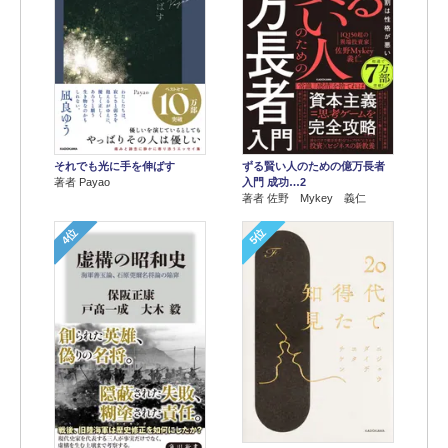
それでも光に手を伸ばす
ずる賢い人のための億万長者
著者 Payao
入門 成功…2
著者 佐野 Mykey 義仁
4位
5位