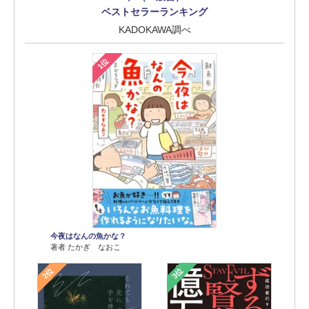
ベストセラーランキング
KADOKAWA調べ
1位
今夜はなんの魚かな？
著者 たかぎ なおこ
2位
3位