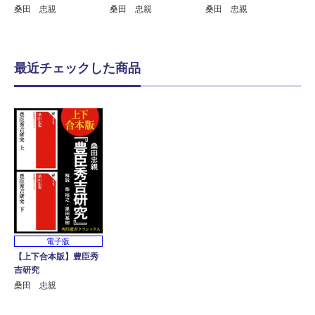
桑田 忠親
桑田 忠親
桑田 忠親
最近チェックした商品
電子版
【上下合本版】豊臣秀
吉研究
桑田 忠親