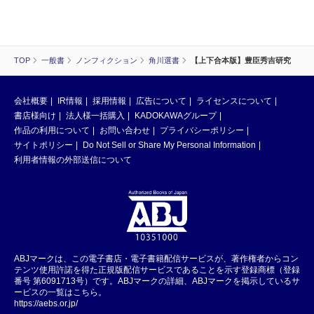
TOP
一般書
ノンフィクション
角川選書
【上下合本版】豊臣秀吉研究
会社概要
IR情報
採用情報
広告について
ライセンスについて
書店様向け
法人様一括購入
KADOKAWAグループ
作品の利用について
お問い合わせ
プライバシーポリシー
サイトポリシー
Do Not Sell or Share My Personal Information
利用者情報の外部送信について
ABJマークは、この電子書店・電子書籍配信サービスが、著作権者からコン
テンツ使用許諾を得た正規版配信サービスであることを示す登録商標（登録
番号 第6091713号）です。ABJマークの詳細、ABJマークを掲示しているサ
ービスの一覧はこちら。
https://aebs.or.jp/