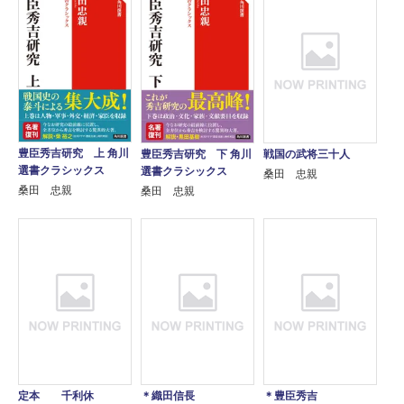
豊臣秀吉研究 上 角川
豊臣秀吉研究 下 角川
戦国の武将三十人
選書クラシックス
選書クラシックス
桑田 忠親
桑田 忠親
桑田 忠親
定本 千利休
＊織田信長
＊豊臣秀吉