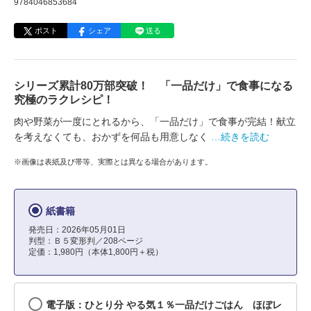
9784046853684
ポスト
シェア
送る
シリーズ累計80万部突破！ 「一品だけ」で食事になる
究極のラクレシピ！
肉や野菜が一度にとれるから、「一品だけ」で食事が完結！献立
を考えなくても、おかずを何品も用意しなく
…続きを読む
※画像は表紙及び帯等、実際とは異なる場合があります。
紙書籍
発売日：2026年05月01日
判型：Ｂ５変形判／208ページ
定価：1,980円（本体1,800円＋税）
電子版：ひとり分 やる気１％一品だけごはん ほぼレ