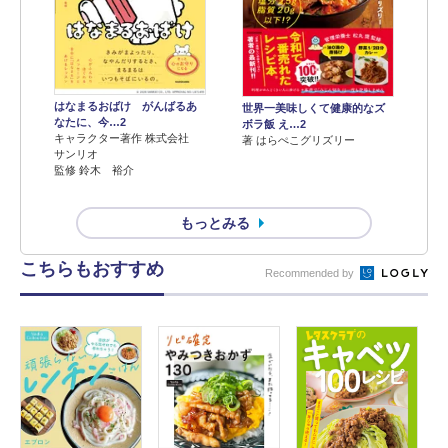
はなまるおばけ がんばるあ
世界一美味しくて健康的なズ
なたに、今…2
ボラ飯 え…2
キャラクター著作 株式会社
著 はらぺこグリズリー
サンリオ
監修 鈴木 裕介
もっとみる
こちらもおすすめ
Recommended by