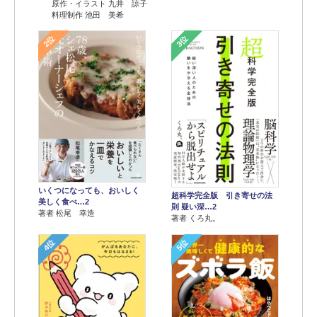
原作・イラスト 九井 諒子
料理制作 池田 美希
2位
3位
いくつになっても、おいしく
超科学完全版 引き寄せの法
美しく食べ…2
則 疑い深…2
著者 松尾 幸造
著者 くろ丸。
4位
5位