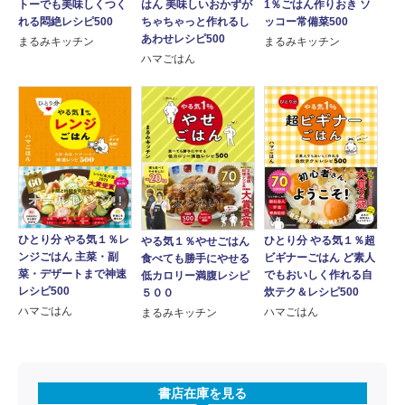
トーでも美味しくつく
はん 美味しいおかずが
1％ごはん作りおき ソ
れる悶絶レシピ500
ちゃちゃっと作れるし
ッコー常備菜500
あわせレシピ500
まるみキッチン
まるみキッチン
ハマごはん
ひとり分 やる気１％レ
ひとり分 やる気１％超
やる気１％やせごはん
ンジごはん 主菜・副
ビギナーごはん ど素人
食べても勝手にやせる
菜・デザートまで神速
でもおいしく作れる自
低カロリー満腹レシピ
レシピ500
炊テク＆レシピ500
５００
ハマごはん
ハマごはん
まるみキッチン
書店在庫を見る