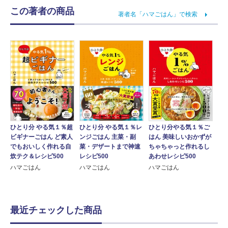
この著者の商品
著者名「ハマごはん」で検索
ひとり分 やる気１％レ
ひとり分 やる気１％超
ひとり分やる気１％ご
ンジごはん 主菜・副
ビギナーごはん ど素人
はん 美味しいおかずが
菜・デザートまで神速
でもおいしく作れる自
ちゃちゃっと作れるし
レシピ500
炊テク＆レシピ500
あわせレシピ500
ハマごはん
ハマごはん
ハマごはん
最近チェックした商品