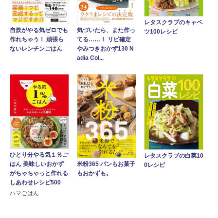
レタスクラブのキャベ
自炊がやる気ゼロでも
気づいたら、また作っ
ツ100レシピ
作れちゃう！ 頑張ら
てる……！ リピ確定
ないレンチンごはん
やみつきおかず130 N
adia Col...
ひとり分やる気１％ご
レタスクラブの白菜10
米粉365 パンもお菓子
はん 美味しいおかず
0レシピ
もおかずも。
がちゃちゃっと作れる
しあわせレシピ500
ハマごはん