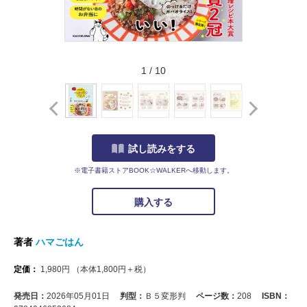
1
/
10
試し読みをする
※電子書籍ストアBOOK☆WALKERへ移動します。
購入する
著者
ハマごはん
定価：
1,980
円
（本体
1,800
円＋税）
発売日：
2026年05月01日
判型：
Ｂ５変形判
ページ数：
208
ISBN：