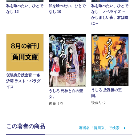
私を喰べたい、ひとで
私を喰べたい、ひとで
私を喰べたい、ひとで
なし 12
なし 10
なし ノベライズ ～
かしましい夜、君は隣
に～
仮装身分捜査官 一条
汐莉 ラスト・パラダ
イス
うしろ 放課後の王
うしろ 死神と白の聖
国。
女。
後藤リウ
後藤リウ
この著者の商品
著者名「苗川采」で検索