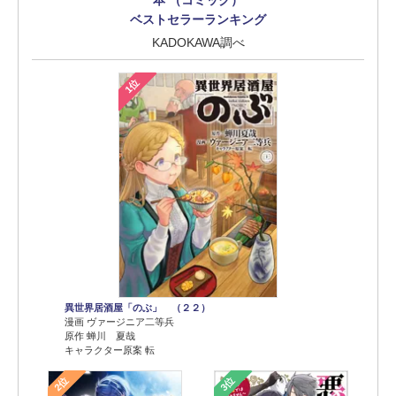
ベストセラーランキング
KADOKAWA調べ
1位
異世界居酒屋「のぶ」 （２２）
漫画 ヴァージニア二等兵
原作 蝉川 夏哉
キャラクター原案 転
2位
3位