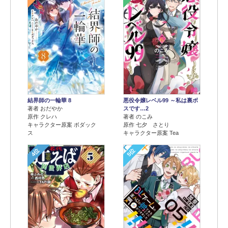
結界師の一輪華 8
悪役令嬢レベル99 ～私は裏ボ
著者 おだやか
スです…2
原作 クレハ
著者 のこみ
キャラクター原案 ボダック
原作 七夕 さとり
ス
キャラクター原案 Tea
4位
5位