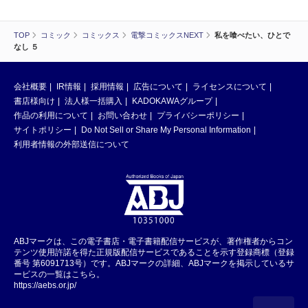
TOP
コミック
コミックス
電撃コミックスNEXT
私を喰べたい、ひとで
なし ５
会社概要
IR情報
採用情報
広告について
ライセンスについて
書店様向け
法人様一括購入
KADOKAWAグループ
作品の利用について
お問い合わせ
プライバシーポリシー
サイトポリシー
Do Not Sell or Share My Personal Information
利用者情報の外部送信について
ABJマークは、この電子書店・電子書籍配信サービスが、著作権者からコン
テンツ使用許諾を得た正規版配信サービスであることを示す登録商標（登録
番号 第6091713号）です。ABJマークの詳細、ABJマークを掲示しているサ
ービスの一覧はこちら。
https://aebs.or.jp/