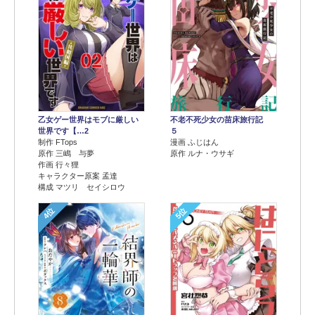
乙女ゲー世界はモブに厳しい
不老不死少女の苗床旅行記
世界です【…2
５
制作 FTops
漫画 ふじはん
原作 三嶋 与夢
原作 ルナ・ウサギ
作画 行々狸
キャラクター原案 孟達
構成 マツリ セイシロウ
4位
5位