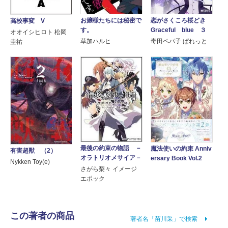
お嬢様たちには秘密で
恋がさくころ桜どき
高校事変 V
す。
Graceful blue ３
オオイシヒロト 松岡
草加ハルヒ
毒田ペパ子 ぱれっと
圭祐
最後の約束の物語 －
魔法使いの約束 Anniv
有害超獣 （2）
オラトリオメサイア－
ersary Book Vol.2
Nykken Toy(e)
さがら梨々 イメージ
エポック
この著者の商品
著者名「苗川采」で検索