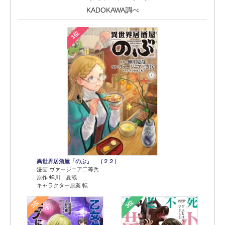
KADOKAWA調べ
1位
異世界居酒屋「のぶ」 （２２）
漫画 ヴァージニア二等兵
原作 蝉川 夏哉
キャラクター原案 転
2位
3位