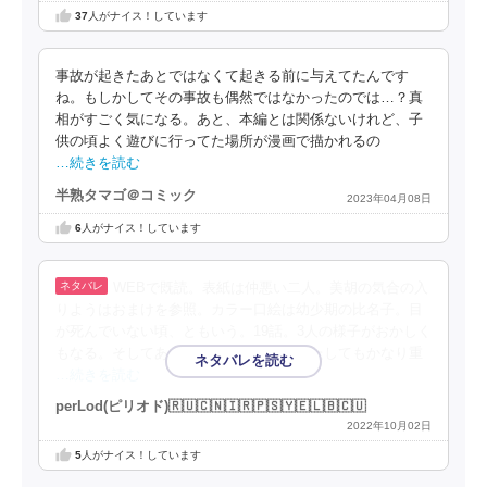
37
人がナイス！しています
事故が起きたあとではなくて起きる前に与えてたんです
ね。もしかしてその事故も偶然ではなかったのでは…？真
相がすごく気になる。あと、本編とは関係ないけれど、子
供の頃よく遊びに行ってた場所が漫画で描かれるの
…続きを読む
半熟タマゴ＠コミック
2023年04月08日
6
人がナイス！しています
WEBで既読。表紙は仲悪い二人。美胡の気合の入
りようはおまけを参照。カラー口絵は幼少期の比名子。目
が死んでいない頃、ともいう。19話。3人の様子がおかしく
もなる。そしてあやめが唐突に復活。またしてもかなり重
…続きを読む
perLod(ピリオド)🇷🇺🇨🇳🇮🇷🇵🇸🇾🇪🇱🇧🇨🇺
2022年10月02日
5
人がナイス！しています