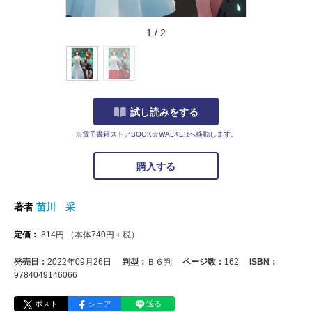
1
/
2
試し読みをする
※電子書籍ストアBOOK☆WALKERへ移動します。
購入する
著者
苗川 采
定価：
814
円
（本体
740
円＋税）
発売日：
2022年09月26日
判型：
Ｂ６判
ページ数：
162
ISBN：
9784049146066
ポスト
シェア
送る