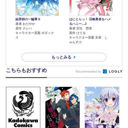
結界師の一輪華 8
はにとらっ！ 召喚勇者をハメ
著者 おだやか
るハニー…2
原作 クレハ
著者 宮社 惣恭
キャラクター原案 ボダック
原作 けてる
ス
キャラクター原案 氷室 し
ゅんすけ
もっとみる
こちらもおすすめ
Recommended by