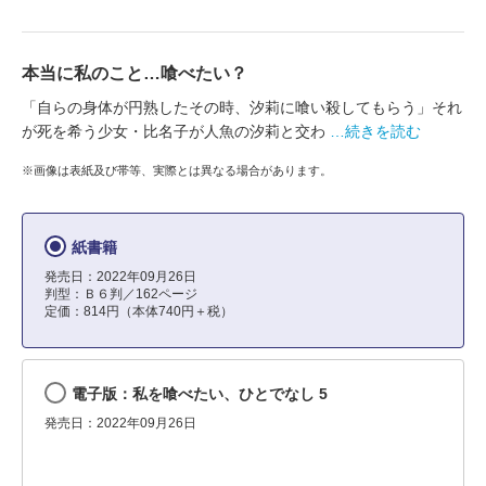
本当に私のこと…喰べたい？
「自らの身体が円熟したその時、汐莉に喰い殺してもらう」それ
が死を希う少女・比名子が人魚の汐莉と交わ
…続きを読む
※画像は表紙及び帯等、実際とは異なる場合があります。
紙書籍
発売日：2022年09月26日
判型：Ｂ６判／162ページ
定価：814円（本体740円＋税）
電子版：私を喰べたい、ひとでなし 5
発売日：2022年09月26日