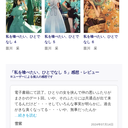
私を喰べたい、ひとで
私を喰べたい、ひとで
私を喰べたい、ひとで
なし ４
なし ５
なし ６
苗川 采
苗川 采
苗川 采
「私を喰べたい、ひとでなし ５」感想・レビュー
※ユーザーによる個人の感想です
電子書籍にて読了。ひとりの女を挟んで仲の悪いふたりが
まさかのデート回。いや、そのふたりには共通点が出て来
てるんだけど・・・そしていろんな事実が明らかに。過去
がきな臭くなってる・・・いや、無事だったんか
…続きを読む
雪紫
2024年07月14日