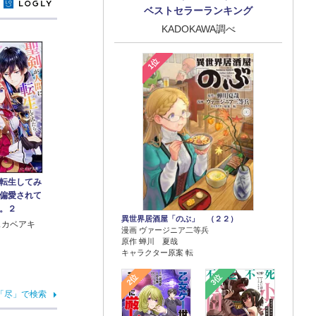
y
ベストセラーランキング
KADOKAWA調べ
1位
転生してみ
偏愛されて
。２
異世界居酒屋「のぶ」 （２２）
スカベアキ
漫画 ヴァージニア二等兵
原作 蝉川 夏哉
キャラクター原案 転
2位
3位
「尽」で検索