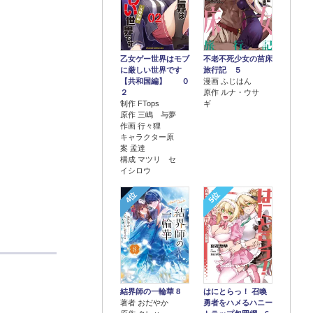
乙女ゲー世界はモブ
不老不死少女の苗床
に厳しい世界です
旅行記 ５
【共和国編】 ０
漫画 ふじはん
２
原作 ルナ・ウサ
制作 FTops
ギ
原作 三嶋 与夢
作画 行々狸
キャラクター原
案 孟達
構成 マツリ セ
イシロウ
4位
5位
結界師の一輪華 8
はにとらっ！ 召喚
著者 おだやか
勇者をハメるハニー