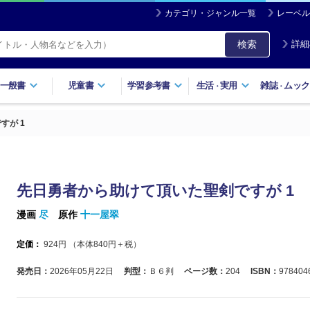
カテゴリ・ジャンル一覧
レーベル
検索
詳細
一般書
児童書
学習参考書
生活
実用
雑誌
ムック
・
・
すが 1
先日勇者から助けて頂いた聖剣ですが 1
漫画
尽
原作
十一屋翠
定価：
924
円 （本体
840
円＋税）
発売日：
2026年05月22日
判型：
Ｂ６判
ページ数：
204
ISBN：
978404