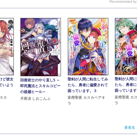
Recommended b
聖剣が人間に
けど彼女
聖剣が人間に転生してみ
回復術士のやり直し5 ～
たら、勇者に
ていよう
たら、勇者に偏愛されて
即死魔法とスキルコピー
困っています
困っています。３
の超越ヒール～
富樫聖夜 カ
１５０
富樫聖夜 カスカベアキ
月夜涙 しおこんぶ
ラ
ラ
著者名