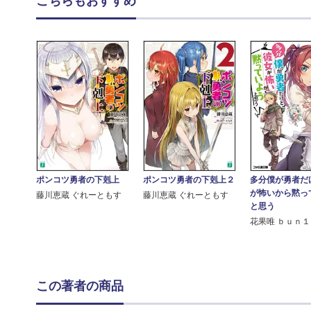
こちらもおすすめ
ポンコツ勇者の下剋上２
多分僕が勇者だ
ポンコツ勇者の下剋上
が怖いから黙っ
藤川恵蔵 ぐれーともす
藤川恵蔵 ぐれーともす
と思う
花果唯 ｂｕｎ
この著者の商品