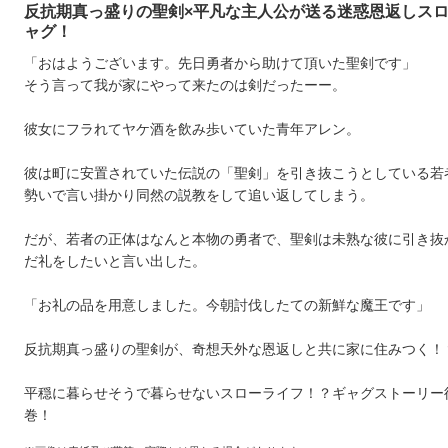
反抗期真っ盛りの聖剣×平凡な主人公が送る迷惑恩返しス
ャグ！
「おはようございます。先日勇者から助けて頂いた聖剣です」
そう言って我が家にやって来たのは剣だったーー。
彼女にフラれてヤケ酒を飲み歩いていた青年アレン。
彼は町に安置されていた伝説の「聖剣」を引き抜こうとしている若
勢いで言い掛かり同然の説教をして追い返してしまう。
だが、若者の正体はなんと本物の勇者で、聖剣は未熟な彼に引き抜
だ礼をしたいと言い出した。
「お礼の品を用意しました。今朝討伐したての新鮮な魔王です」
反抗期真っ盛りの聖剣が、奇想天外な恩返しと共に家に住みつく！
平穏に暮らせそうで暮らせないスローライフ！？ギャグストーリー
巻！