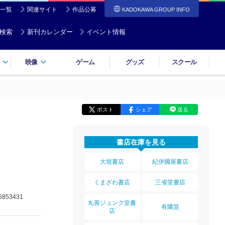
一覧
関連サイト
作品公募
KADOKAWA GROUP INFO
検索
新刊カレンダー
イベント情報
映像
ゲーム
グッズ
スクール
ポスト
シェア
送る
書店在庫を見る
大垣書店
紀伊國屋書店
くまざわ書店
三省堂書店
6853431
丸善ジュンク堂書
有隣堂
店