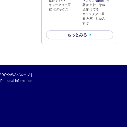
原作 クレハ
トラップ包囲網 6
キャラクター原
著者 宮社 惣恭
案 ボダックス
原作 けてる
キャラクター原
案 氷室 しゅん
すけ
もっとみる
ADOKAWAグループ
 Personal Information