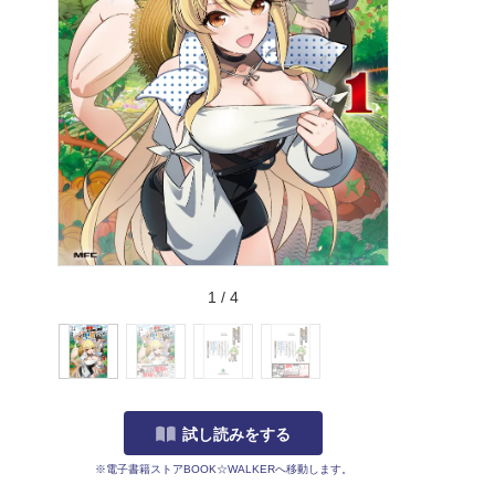
1
/
4
試し読みをする
※電子書籍ストアBOOK☆WALKERへ移動します。