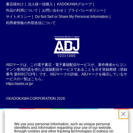
書店様向け
法人様一括購入
KADOKAWAグループ
作品の利用について
お問い合わせ
プライバシーポリシー
サイトポリシー
Do Not Sell or Share My Personal Information
利用者情報の外部送信について
ABJマークは、この電子書店・電子書籍配信サービスが、著作権者からコン
テンツ使用許諾を得た正規版配信サービスであることを示す登録商標（登録
番号 第6091713号）です。ABJマークの詳細、ABJマークを掲示しているサ
ービスの一覧はこちら。
https://aebs.or.jp/
©KADOKAWA CORPORATION 2026
We use your personal information, such as unique personal
identifiers and information regarding your use of our website,
through cookies and other tracking technologies (Cookies) on