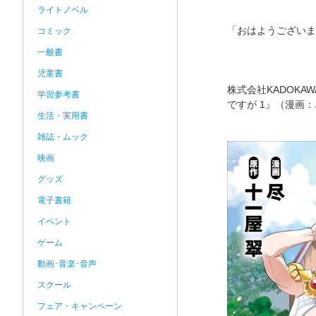
ライトノベル
「おはようございま
コミック
一般書
児童書
株式会社KADOK
学習参考書
ですが 1』（漫画
生活・実用書
雑誌・ムック
映画
グッズ
電子書籍
イベント
ゲーム
動画･音楽･音声
スクール
フェア・キャンペーン