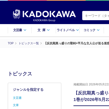
文芸書
文庫
ライトノベル
コミック
TOP
トピックス一覧
【反抗期真っ盛りの聖剣×平凡な主人公が送る迷惑
トピックス
掲載開始日 2026年05月22
ジャンルを指定する
【反抗期真っ盛り
文芸書
1巻が2026年5
文庫