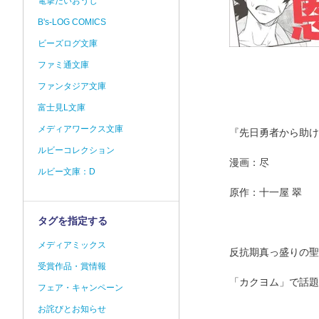
電撃だいおうじ
B's-LOG COMICS
ビーズログ文庫
ファミ通文庫
ファンタジア文庫
富士見L文庫
メディアワークス文庫
『先日勇者から助け
ルビーコレクション
漫画：尽
ルビー文庫：D
原作：十一屋 翠
タグを指定する
メディアミックス
反抗期真っ盛りの聖
受賞作品・賞情報
「カクヨム」で話題
フェア・キャンペーン
お詫びとお知らせ