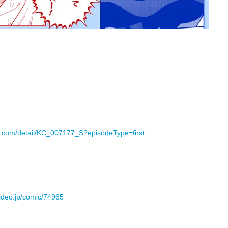
er.com/detail/KC_007177_S?episodeType=first
ideo.jp/comic/74965