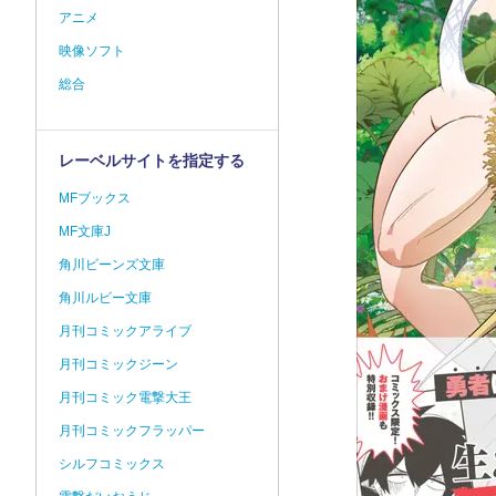
アニメ
映像ソフト
総合
レーベルサイトを指定する
MFブックス
MF文庫J
角川ビーンズ文庫
角川ルビー文庫
月刊コミックアライブ
月刊コミックジーン
月刊コミック電撃大王
月刊コミックフラッパー
シルフコミックス