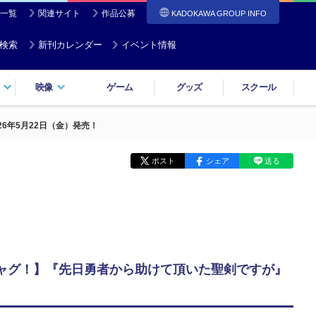
一覧
関連サイト
作品公募
KADOKAWA GROUP INFO
検索
新刊カレンダー
イベント情報
映像
ゲーム
グッズ
スクール
6年5月22日（金）発売！
ポスト
シェア
送る
ャグ！】『先日勇者から助けて頂いた聖剣ですが』