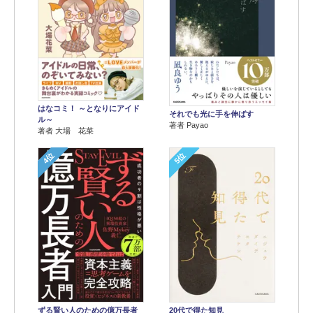
はなコミ！ ～となりにアイド
それでも光に手を伸ばす
ル～
著者 Payao
著者 大場 花菜
4位
5位
ずる賢い人のための億万長者
20代で得た知見