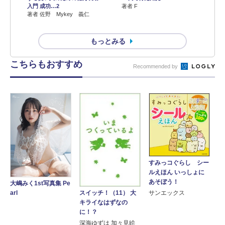
入門 成功…2
著者 F
著者 佐野 Mykey 義仁
もっとみる
こちらもおすすめ
Recommended by
すみっコぐらし シー
ルえほん いっしょに
あそぼう！
大嶋みく1st写真集 Pe
arl
スイッチ！（11） 大
サンエックス
キライなはずなの
に！？
深海ゆずは 加々見絵