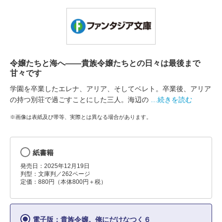
令嬢たちと海へ――貴族令嬢たちとの日々は最後まで
甘々です
学園を卒業したエレナ、アリア、そしてベレト。卒業後、アリア
の持つ別荘で過ごすことにした三人。海辺の
…続きを読む
※画像は表紙及び帯等、実際とは異なる場合があります。
紙書籍
発売日：2025年12月19日
判型：文庫判／262ページ
定価：880円（本体800円＋税）
電子版：貴族令嬢。俺にだけなつく６