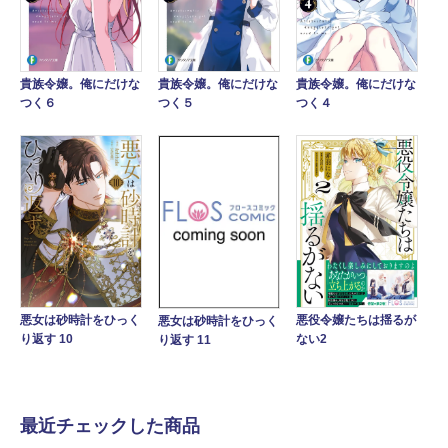
貴族令嬢。俺にだけな
貴族令嬢。俺にだけな
貴族令嬢。俺にだけな
つく６
つく５
つく４
悪女は砂時計をひっく
悪役令嬢たちは揺るが
悪女は砂時計をひっく
り返す 10
ない2
り返す 11
最近チェックした商品