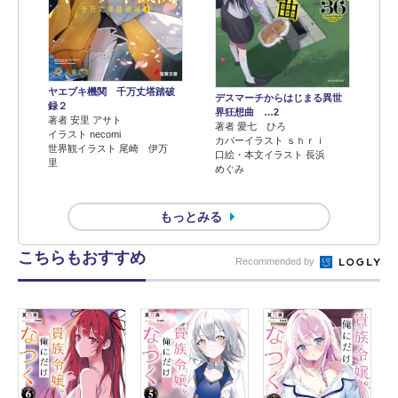
ヤエブキ機関 千万丈塔踏破
デスマーチからはじまる異世
録２
界狂想曲 …2
著者 安里 アサト
著者 愛七 ひろ
イラスト necomi
カバーイラスト ｓｈｒｉ
世界観イラスト 尾崎 伊万
口絵・本文イラスト 長浜
里
めぐみ
もっとみる
こちらもおすすめ
Recommended by