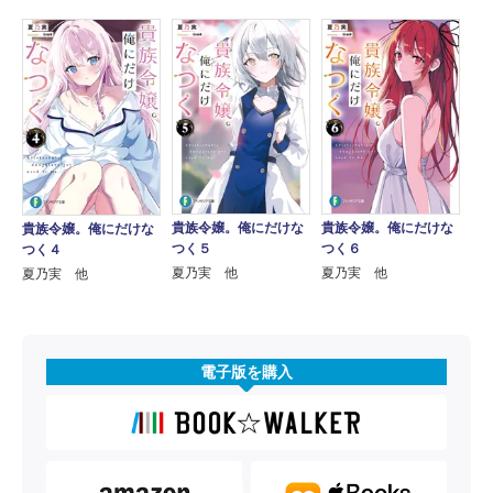
貴族令嬢。俺にだけな
貴族令嬢。俺にだけな
貴族令嬢。俺にだけな
つく５
つく６
つく４
夏乃実 他
夏乃実 他
夏乃実 他
電子版を購入