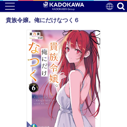
貴族令嬢。俺にだけなつく６
電子版