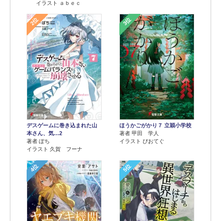
イラスト ａｂｅｃ
2位
3位
デスゲームに巻き込まれた山
ほうかごがかり７ 立穎小学校
本さん、気…2
著者 甲田 学人
著者 ぽち
イラスト ぴおてぐ
イラスト 久賀 フーナ
4位
5位