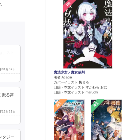
1位
他
ね。スト
6年01月07日
魔法少女ノ魔女裁判
著者 Acacia
カバーイラスト 梅まろ
口絵・本文イラスト すがわら おむ
口絵・本文イラスト maruchi
く振る舞
2位
3位
2年12月21日
ンタジー