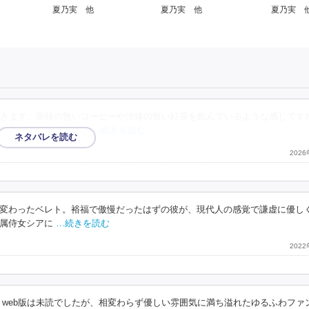
夏乃実 他
夏乃実 
夏乃実 他
きます。苦味の無いコーヒーや渋味の無い紅茶を飲んでいるような感じです
好きです。特にヒロイ
…続きを読む
202
変わったベレト。裕福で傲慢だったはずの彼が、現代人の感覚で謙虚に優し
属侍女シアに
…続きを読む
202
。web版は未読でしたが、相変わらず優しい雰囲気に満ち溢れたゆるふわファ