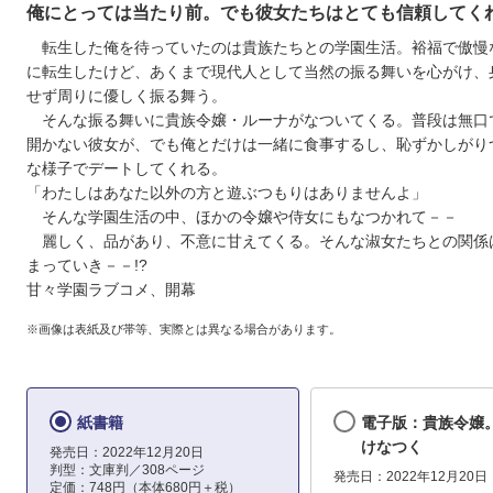
俺にとっては当たり前。でも彼女たちはとても信頼してく
転生した俺を待っていたのは貴族たちとの学園生活。裕福で傲慢
に転生したけど、あくまで現代人として当然の振る舞いを心がけ、
せず周りに優しく振る舞う。
そんな振る舞いに貴族令嬢・ルーナがなついてくる。普段は無口
開かない彼女が、でも俺とだけは一緒に食事するし、恥ずかしがり
な様子でデートしてくれる。
「わたしはあなた以外の方と遊ぶつもりはありませんよ」
そんな学園生活の中、ほかの令嬢や侍女にもなつかれて－－
麗しく、品があり、不意に甘えてくる。そんな淑女たちとの関係
まっていき－－!?
甘々学園ラブコメ、開幕
※画像は表紙及び帯等、実際とは異なる場合があります。
紙書籍
電子版：貴族令嬢
けなつく
発売日：2022年12月20日
判型：文庫判／308ページ
発売日：2022年12月20日
定価：748円（本体680円＋税）