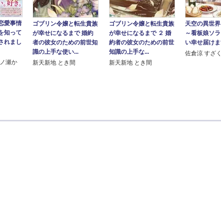
恋愛事情
ゴブリン令嬢と転生貴族
ゴブリン令嬢と転生貴族
天空の異世界
を知って
が幸せになるまで 婚約
が幸せになるまで ２ 婚
～看板娘ソラ
されまし
者の彼女のための前世知
約者の彼女のための前世
い幸せ届けま
識の上手な使い...
知識の上手な...
佐倉涼 すざ
一ノ瀬か
新天新地 とき間
新天新地 とき間