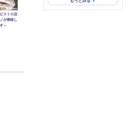
もっとみる
ビストロ店
ノが美味し
す～
く