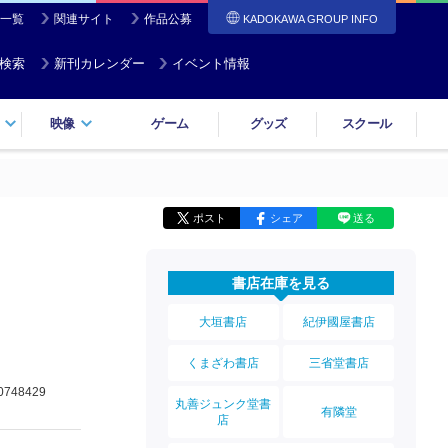
一覧
関連サイト
作品公募
KADOKAWA GROUP INFO
検索
新刊カレンダー
イベント情報
映像
ゲーム
グッズ
スクール
ポスト
シェア
送る
書店在庫を見る
大垣書店
紀伊國屋書店
くまざわ書店
三省堂書店
0748429
丸善ジュンク堂書
有隣堂
店