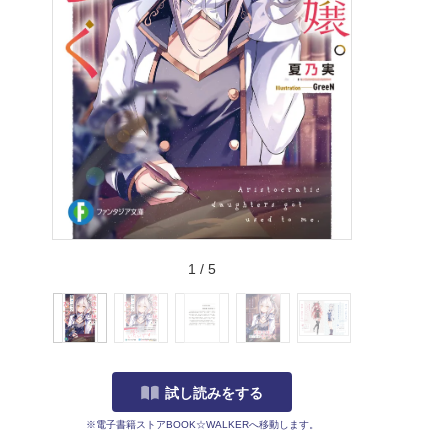
1
/
5
試し読みをする
※電子書籍ストアBOOK☆WALKERへ移動します。