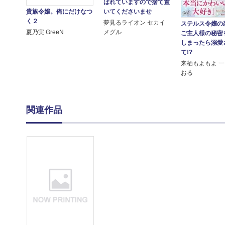
ばれていますので捨て置
いてくださいませ
貴族令嬢。俺にだけなつ
く２
夢見るライオン セカイ
ステルス令嬢の
メグル
夏乃実 GreeN
ご主人様の秘密
しまったら溺愛
て!?
来栖もよもよ 
おる
関連作品