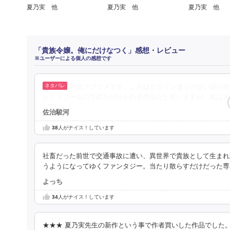
夏乃実 他
夏乃実 他
夏乃実 他
「貴族令嬢。俺にだけなつく」感想・レビュー
※ユーザーによる個人の感想です
転生ラブコメです。これはヒロイン達との甘い話が続
レスフリーなので好みが分かれる作品だと思いますが、私は大
佐治駿河
38
人がナイス！しています
社畜だった前世で交通事故に遭い、異世界で貴族として生まれ
うようになってゆくファンタジー。当たり散らすだけだった専
よっち
34
人がナイス！しています
★★★ 夏乃実先生の新作という事で作者買いした作品でした