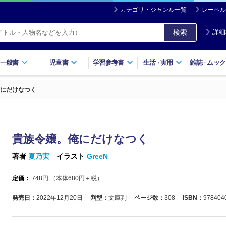
カテゴリ・ジャンル一覧
レーベル
検索
詳細
一般書
児童書
学習参考書
生活
実用
雑誌
ムック
・
・
にだけなつく
貴族令嬢。俺にだけなつく
著者
夏乃実
イラスト
GreeN
定価：
748
円 （本体
680
円＋税）
発売日：
2022年12月20日
判型：
文庫判
ページ数：
308
ISBN：
978404