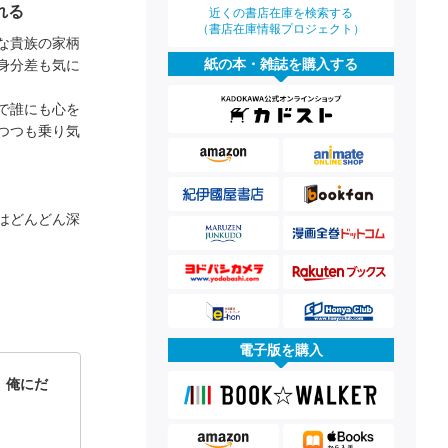
れる
近くの書店在庫を検索する
（書店在庫情報プロジェクト）
な貴族の家柄
紙の本・雑誌を購入する
身分差も気に
で誰にも心を
つつも乗り気
はどんどん深
電子版を購入
。俺にだ