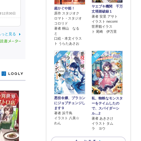
ヤエブキ機関 千万
超かぐや姫！
丈塔踏破録１
原作 スタジオク
2年12月30日
著者 安里 アサト
ロマト・スタジオ
イラスト necomi
コロリド
世界観イラス
著者 桐山 なる
ト 尾崎 伊万里
と
もっと見る
口絵・本文イラス
ト うらたあさお
4位
5位
y
悪役令嬢、ブラコン
私、蜘蛛なモンスタ
にジョブチェンジし
ーをテイムしたの
ます９
で、スパイダーシ
著者 浜千鳥
ル…2
イラスト 八美☆
著者 あきさけ
わん
イラスト タム
ラ ヨウ