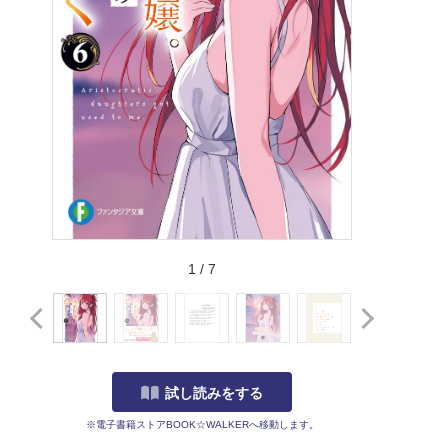
1
/
7
試し読みをする
※電子書籍ストアBOOK☆WALKERへ移動します。