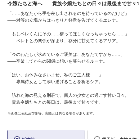
令嬢たちと海へ――貴族令嬢たちとの日々は最後まで甘々
「……あなたから手を差し出されるのを待っているのだけど」
――対等の立場からはっきりと好意を告げてくるエレナ。
「もしベレくんにその……構ってほしくなっちゃったら……」
――ベレトとの関係が深まり、存分に甘えてくるアリア。
「今のわたしが求めているご褒美は、あなたですから……」
――卒業してからの関係に想いを募らせるルーナ。
「はい。お休みなさいませ、私のご主人様……」
――専属侍女として添い遂げることを祈るシア。
訪れた海の見える別荘で、四人の少女との過ごす甘い日々。
貴族令嬢たちとの毎日は、最後まで甘々です。
※画像は表紙及び帯等、実際とは異なる場合があります。