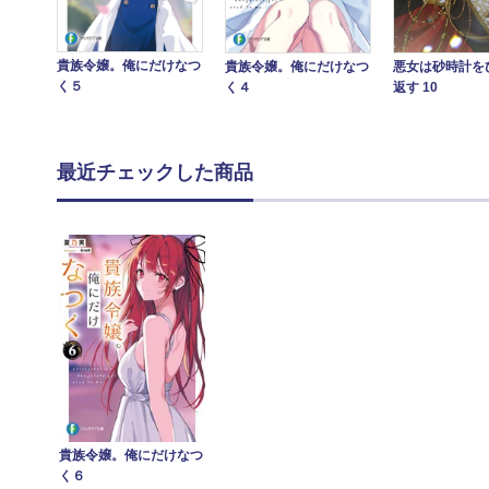
貴族令嬢。俺にだけなつ
貴族令嬢。俺にだけなつ
悪女は砂時計を
く５
く４
返す 10
最近チェックした商品
貴族令嬢。俺にだけなつ
く６