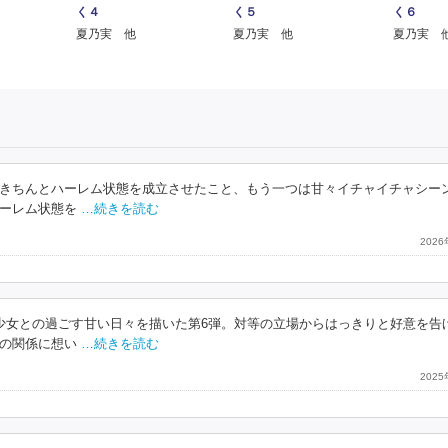
く５
く６
く４
夏乃実 他
夏乃実 
夏乃実 他
きちんとハーレム状態を成立させたこと、もう一つは甘々イチャイチャシー
ーレム状態を
…続きを読む
202
少女との過ごす甘い日々を描いた第6弾。対等の立場からはっきりと好意を告
の関係に想い
…続きを読む
202