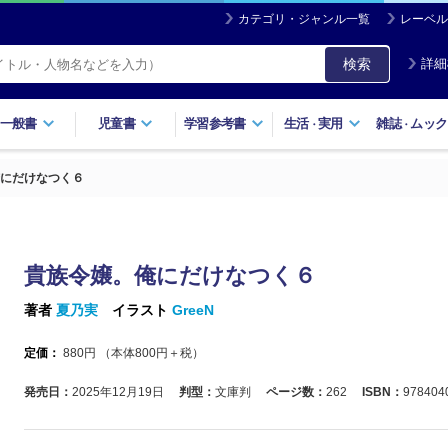
カテゴリ・ジャンル一覧
レーベル
検索
詳細
一般書
児童書
学習参考書
生活
実用
雑誌
ムック
・
・
にだけなつく６
貴族令嬢。俺にだけなつく６
著者
夏乃実
イラスト
GreeN
定価：
880
円 （本体
800
円＋税）
発売日：
2025年12月19日
判型：
文庫判
ページ数：
262
ISBN：
978404