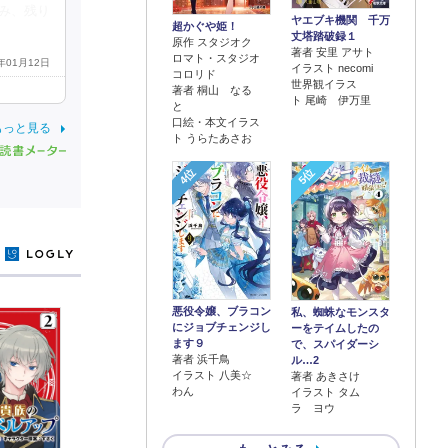
み、残り
ヤエブキ機関 千万
超かぐや姫！
丈塔踏破録１
原作 スタジオク
著者 安里 アサト
ロマト・スタジオ
6年01月12日
イラスト necomi
コロリド
世界観イラス
著者 桐山 なる
ト 尾崎 伊万里
と
口絵・本文イラス
もっと見る
ト うらたあさお
4位
5位
y
悪役令嬢、ブラコン
私、蜘蛛なモンスタ
にジョブチェンジし
ーをテイムしたの
ます９
で、スパイダーシ
著者 浜千鳥
ル…2
イラスト 八美☆
著者 あきさけ
わん
イラスト タム
ラ ヨウ