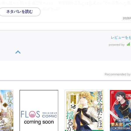
も満ち足りた日々を過ごすベレト。卒業組の二人とは恋人として一歩先へと進
皆が皆、想い人への気
…続きを読む
202
レビューを
powered by
Recommended b