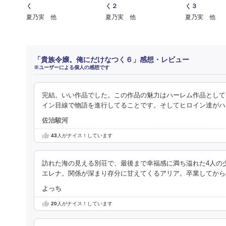
く
く２
く３
夏乃実 他
夏乃実 他
夏乃実 他
「貴族令嬢。俺にだけなつく６」感想・レビュー
※ユーザーによる個人の感想です
完結。いい作品でした。この作品の魅力はハーレム作品として
イン目線で物語を進行してることです。そしてヒロイン達がハ
佐治駿河
43
人がナイス！しています
訪れた海の見える別荘で、最後まで幸福感に満ち溢れた4人の
エレナ。関係が深まり存分に甘えてくるアリア。卒業してから
よっち
20
人がナイス！しています