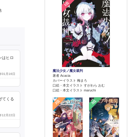
1位
他
ンはヒロ
魔法少女ノ魔女裁判
6年01月16日
著者 Acacia
カバーイラスト 梅まろ
口絵・本文イラスト すがわら おむ
口絵・本文イラスト maruchi
げてくる
2位
3位
5年12月22日