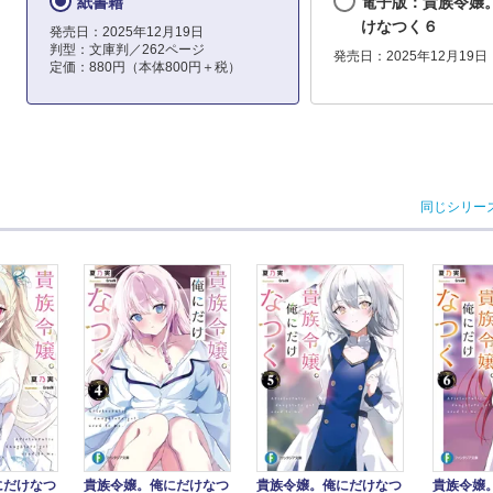
紙書籍
電子版：貴族令嬢
けなつく６
発売日：2025年12月19日
判型：文庫判／262ページ
発売日：2025年12月19日
定価：880円（本体800円＋税）
同じシリー
貴族令嬢。俺にだけなつ
貴族令嬢
にだけなつ
貴族令嬢。俺にだけなつ