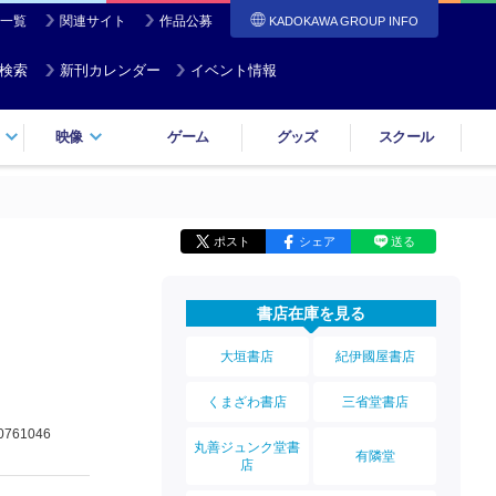
一覧
関連サイト
作品公募
KADOKAWA GROUP INFO
検索
新刊カレンダー
イベント情報
映像
ゲーム
グッズ
スクール
ポスト
シェア
送る
書店在庫を見る
大垣書店
紀伊國屋書店
くまざわ書店
三省堂書店
0761046
丸善ジュンク堂書
有隣堂
店