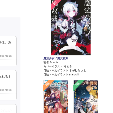
1位
遺体、派
6年01月01日
魔法少女ノ魔女裁判
著者 Acacia
カバーイラスト 梅まろ
口絵・本文イラスト すがわら おむ
口絵・本文イラスト maruchi
まれるミ
2位
3位
6年01月15日
パイなの