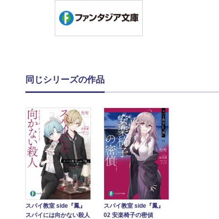
同じシリーズの作品
スパイ教室 side『鳳』
スパイ教室 side『鳳』
スパイには向かない殺人
02 安楽椅子の密偵