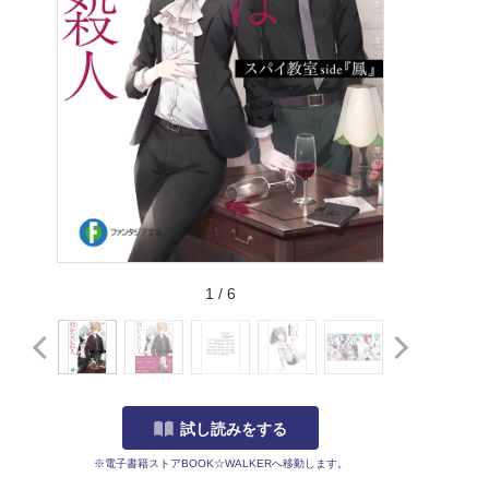
1
/
6
試し読みをする
※電子書籍ストアBOOK☆WALKERへ移動します。