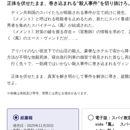
正体を伏せたまま、巻き込まれる“殺人事件”を切り抜けろ
ディン共和国のスパイたちが暗殺される事件が立て続けに発生。
《メメント》と呼ばれる暗殺者を止めるため、新たにスパイ養成
秀者を集めたスパイチーム《鳳》が結成された。
《メメント》対策の鍵を握る存在＝《宣教師》の情報を求めて、
く《鳳》のエース・ヴィンドだが……。
アリバイのない状況下での山荘の殺人。豪奢なホテルで宙から降
方法が不明な他殺死体。寝台急行列車の個室で発見された首なし死
行く先々で、一筋縄ではいかない殺人事件に巻き込まれるヴィン
正体を伏せたまま、真実を解き明かして事件を解決に導き、超難
せよ。
※画像は表紙及び帯等、実際とは異なる場合があります。
紙書籍
電子版：スパイ教
side『鳳』 ス
発売日：2025年11月20日