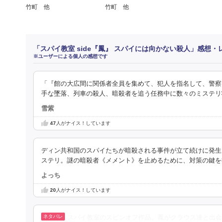
竹町 他
竹町 他
「スパイ教室 side『鳳』 スパイには向かない殺人」感想・
※ユーザーによる個人の感想です
「『館の大広間に関係者全員を集めて、犯人を指名して、警察
手な墜落、列車の殺人、暗殺者を追う任務中に数々のミステリ
雪紫
47
人がナイス！しています
ディン共和国のスパイたちが暗殺される事件が立て続けに発生
ステリ。謎の暗殺者《メメント》を止めるために、対策の鍵を
よっち
20
人がナイス！しています
スパイ教室のスピンオフ作品。鳳がクラウス達と出会