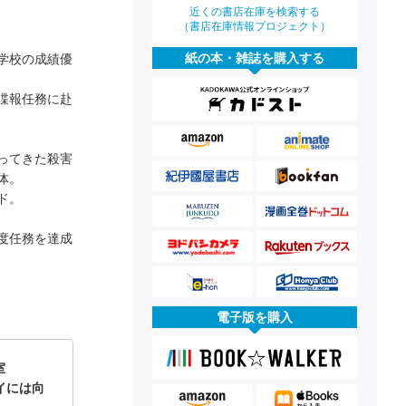
。
近くの書店在庫を検索する
（書店在庫情報プロジェクト）
紙の本・雑誌を購入する
学校の成績優
諜報任務に赴
ってきた殺害
体。
ド。
度任務を達成
電子版を購入
室
パイには向