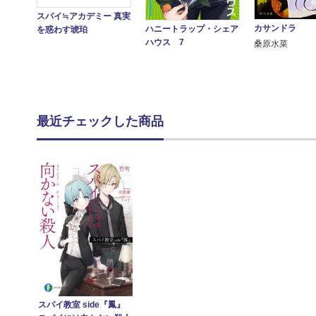
スパイ≒アカデミー 真実
カサンドラ
ハニートラップ・シェア
を惑わす琥珀
ハウス 7
桑原水菜
最近チェックした商品
スパイ教室 side『鳳』