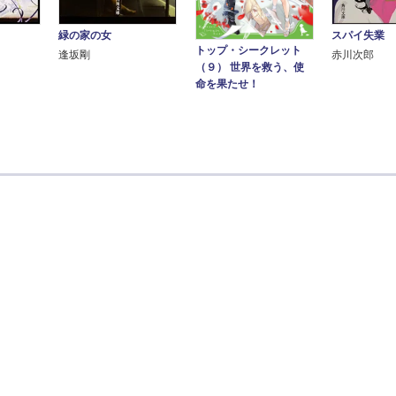
緑の家の女
スパイ失業
トップ・シークレット
逢坂剛
赤川次郎
（９） 世界を救う、使
命を果たせ！