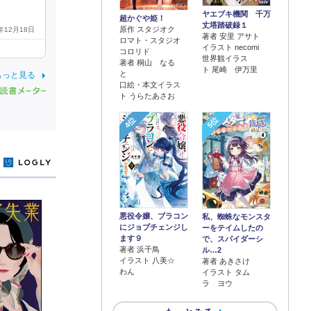
ヤエブキ機関 千万
超かぐや姫！
丈塔踏破録１
原作 スタジオク
5年12月18日
著者 安里 アサト
ロマト・スタジオ
イラスト necomi
コロリド
世界観イラス
著者 桐山 なる
ト 尾崎 伊万里
と
もっと見る
口絵・本文イラス
ト うらたあさお
4位
5位
y
悪役令嬢、ブラコン
私、蜘蛛なモンスタ
にジョブチェンジし
ーをテイムしたの
ます９
で、スパイダーシ
著者 浜千鳥
ル…2
イラスト 八美☆
著者 あきさけ
わん
イラスト タム
ラ ヨウ