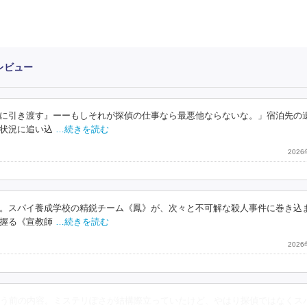
レビュー
に引き渡す』ーーもしそれが探偵の仕事なら最悪他ならないな。」宿泊先の
状況に追い込
…続きを読む
202
。スパイ養成学校の精鋭チーム《鳳》が、次々と不可解な殺人事件に巻き込
握る《宣教師
…続きを読む
202
う前の内容。ミステリぽさが結構際立っていたけど、やはり探偵ではなくス