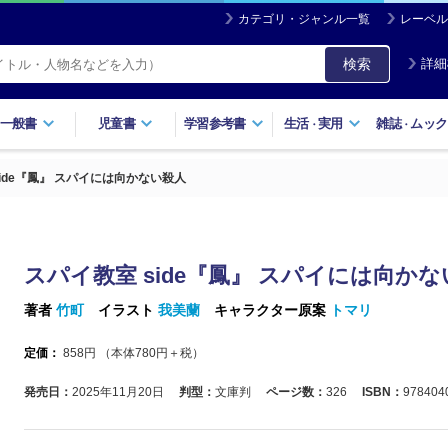
カテゴリ・ジャンル一覧
レーベル
検索
詳細
一般書
児童書
学習参考書
生活
実用
雑誌
ムック
・
・
side『鳳』 スパイには向かない殺人
スパイ教室 side『鳳』 スパイには向か
著者
竹町
イラスト
我美蘭
キャラクター原案
トマリ
定価：
858
円 （本体
780
円＋税）
発売日：
2025年11月20日
判型：
文庫判
ページ数：
326
ISBN：
978404