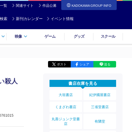
一覧
関連サイト
作品公募
KADOKAWA GROUP INFO
検索
新刊カレンダー
イベント情報
映像
ゲーム
グッズ
スクール
ポスト
シェア
送る
ない殺人
書店在庫を見る
大垣書店
紀伊國屋書店
くまざわ書店
三省堂書店
0761015
丸善ジュンク堂書
有隣堂
店