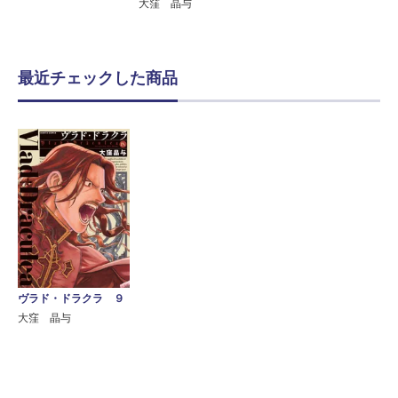
大窪 晶与
最近チェックした商品
ヴラド・ドラクラ ９
大窪 晶与