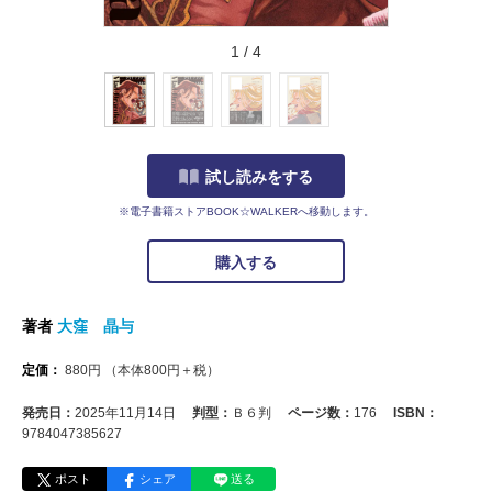
1
/
4
試し読みをする
※電子書籍ストアBOOK☆WALKERへ移動します。
購入する
著者
大窪 晶与
定価：
880
円
（本体
800
円＋税）
発売日：
2025年11月14日
判型：
Ｂ６判
ページ数：
176
ISBN：
9784047385627
ポスト
シェア
送る