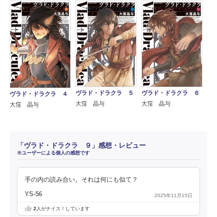
ヴラド・ドラクラ ５
ヴラド・ドラクラ ６
ヴラド・ドラクラ ４
大窪 晶与
大窪 晶与
大窪 晶与
「ヴラド・ドラクラ ９」感想・レビュー
※ユーザーによる個人の感想です
手の内の読み合い。それは何にも似て？
YS-56
2025年11月15日
2
人がナイス！しています