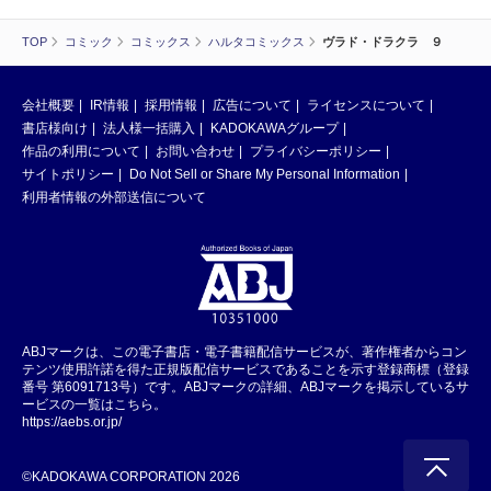
TOP
コミック
コミックス
ハルタコミックス
ヴラド・ドラクラ ９
会社概要
IR情報
採用情報
広告について
ライセンスについて
書店様向け
法人様一括購入
KADOKAWAグループ
作品の利用について
お問い合わせ
プライバシーポリシー
サイトポリシー
Do Not Sell or Share My Personal Information
利用者情報の外部送信について
ABJマークは、この電子書店・電子書籍配信サービスが、著作権者からコン
テンツ使用許諾を得た正規版配信サービスであることを示す登録商標（登録
番号 第6091713号）です。ABJマークの詳細、ABJマークを掲示しているサ
ービスの一覧はこちら。
https://aebs.or.jp/
©KADOKAWA CORPORATION 2026