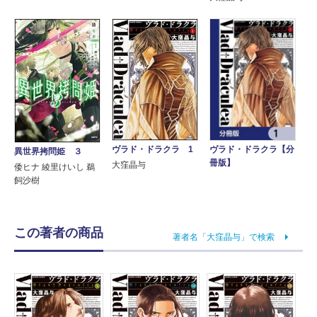
ヴラド・ドラクラ 1
ヴラド・ドラクラ【分
異世界拷問姫 ３
冊版】
大窪晶与
倭ヒナ 綾里けいし 鵜
飼沙樹
この著者の商品
著者名「大窪晶与」で検索