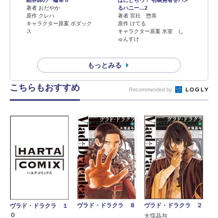
結界師の一輪華 8
はにとらっ！ 召喚勇者をハメ
著者 おだやか
るハニー…2
原作 クレハ
著者 宮社 惣恭
キャラクター原案 ボダック
原作 けてる
ス
キャラクター原案 氷室 し
ゅんすけ
もっとみる
こちらもおすすめ
Recommended by
ヴラド・ドラクラ ２
ヴラド・ドラクラ ８
ヴラド・ドラクラ １
０
大窪晶与