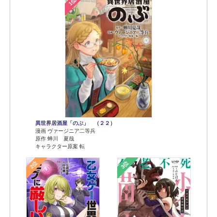
1位
異世界居酒屋「のぶ」 （２２）
漫画 ヴァージニア二等兵
原作 蝉川 夏哉
キャラクター原案 転
2位
3位