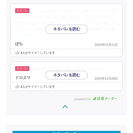
ゲームじゃあるまいしそんな上手くいく？とか思
いながらも展開に燃える。続モルダヴィアＶＳオスマン。
ブラドますます色っぽくなって…じゃなかった迫力増して
きました。あの登場は惚れる。弟ラドゥとの因縁にも決着
…続きを読む
ぽち
2026年01月11日
1
人がナイス！しています
兄弟の因縁に決着。哀しい漢だったなラドゥ
ドロヌマ
2025年11月28日
1
人がナイス！しています
powered by