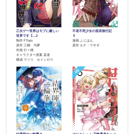
乙女ゲー世界はモブに厳しい
不老不死少女の苗床旅行記
世界です【…2
５
制作 FTops
漫画 ふじはん
原作 三嶋 与夢
原作 ルナ・ウサギ
作画 行々狸
キャラクター原案 孟達
構成 マツリ セイシロウ
4位
5位