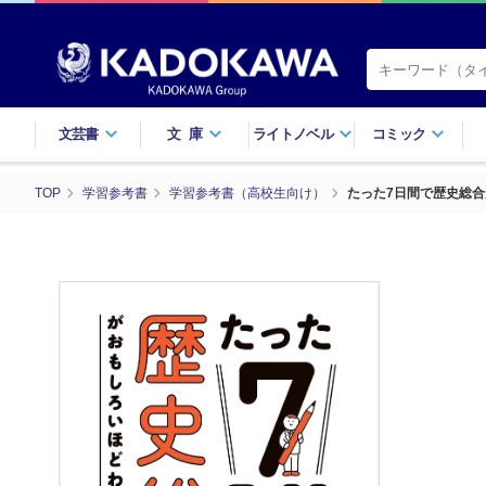
文芸書
文庫
ライトノベル
コミック
TOP
学習参考書
学習参考書（高校生向け）
たった7日間で歴史総