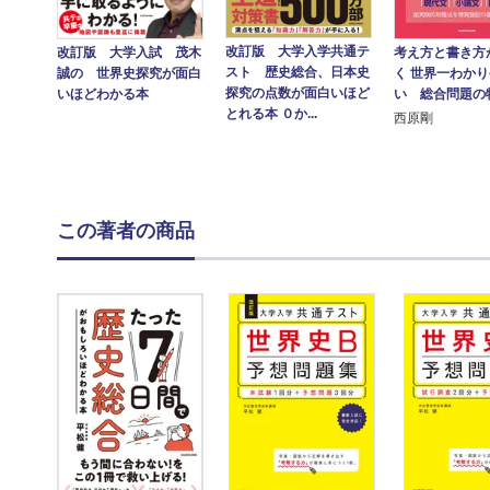
改訂版 大学入学共通テ
改訂版 大学入試 茂木
考え方と書き方
スト 歴史総合、日本史
誠の 世界史探究が面白
く 世界一わか
探究の点数が面白いほど
いほどわかる本
い 総合問題の
とれる本 ０か...
西原剛
この著者の商品