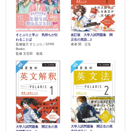
すとぷりと学ぶ 気持ちが伝
改訂版 大学入試問題集 関
わることば
正生の英語…2
監修協力 すとぷり／STPR
著者 関 正生
Books
監修 五百田 達成
4位
5位
大学入試問題集 関正生の英
大学入試問題集 関正生の英