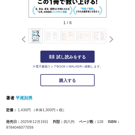
1
/
6
試し読みをする
※電子書籍ストアBOOK☆WALKERへ移動します。
購入する
著者
平尾則男
定価：
1,430
円
（本体
1,300
円＋税）
発売日：
2025年12月19日
判型：
四六判
ページ数：
128
ISBN：
9784046077059