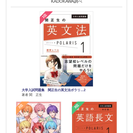
KADOKAWA調べ
1位
大学入試問題集 関正生の英文法ポラリ…2
著者 関 正生
2位
3位