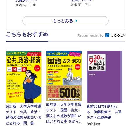
文法ポラリ…2
文解釈ポラ…2
著者 関 正生
著者 関 正生
もっとみる
こちらもおすすめ
Recommended by
改訂版 大学入学共通
改訂版 大学入学共通
直前30日で9割とれ
テスト 国語［古文・
テスト 公共、政治・
る 伊藤和修の 共通
漢文］の点数が面白い
経済の点数が面白いほ
テスト生物基礎
ほどとれる本 ０から...
どとれる一問一答
伊藤和修