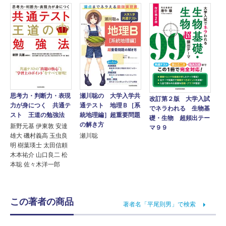
思考力・判断力・表現
瀬川聡の 大学入学共
改訂第２版 大学入試
力が身につく 共通テ
通テスト 地理Ｂ［系
でネラわれる 生物基
スト 王道の勉強法
統地理編］超重要問題
礎・生物 超頻出テー
の解き方
新野元基 伊東敦 安達
マ９９
雄大 磯村義高 玉虫良
瀬川聡
明 樹葉瑛士 太田信頼
木本祐介 山口良二 松
本聡 佐々木洋一郎
この著者の商品
著者名「平尾則男」で検索