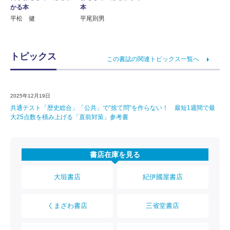
かる本
本
平松 健
平尾則男
トピックス
この書誌の関連トピックス一覧へ
2025年12月19日
共通テスト「歴史総合」「公共」で“捨て問”を作らない！ 最短1週間で最
大25点数を積み上げる「直前対策」参考書
書店在庫を見る
大垣書店
紀伊國屋書店
くまざわ書店
三省堂書店