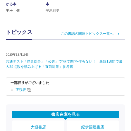
かる本
本
平松 健
平尾則男
トピックス
この書誌の関連トピックス一覧へ
2025年12月19日
共通テスト「歴史総合」「公共」で“捨て問”を作らない！ 最短1週間で最
大25点数を積み上げる「直前対策」参考書
一部誤りがございました
正誤表
書店在庫を見る
大垣書店
紀伊國屋書店