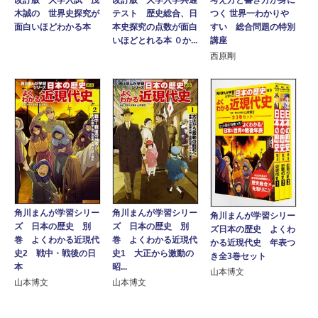
改訂版 大学入試 茂
考え方と書き方が身に
テスト 歴史総合、日
木誠の 世界史探究が
つく 世界一わかりや
本史探究の点数が面白
面白いほどわかる本
すい 総合問題の特別
いほどとれる本 ０か...
講座
西原剛
角川まんが学習シリー
角川まんが学習シリー
角川まんが学習シリー
ズ 日本の歴史 別
ズ 日本の歴史 別
ズ日本の歴史 よくわ
巻 よくわかる近現代
巻 よくわかる近現代
かる近現代史 年表つ
史2 戦中・戦後の日
史1 大正から激動の
き全3巻セット
本
昭...
山本博文
山本博文
山本博文