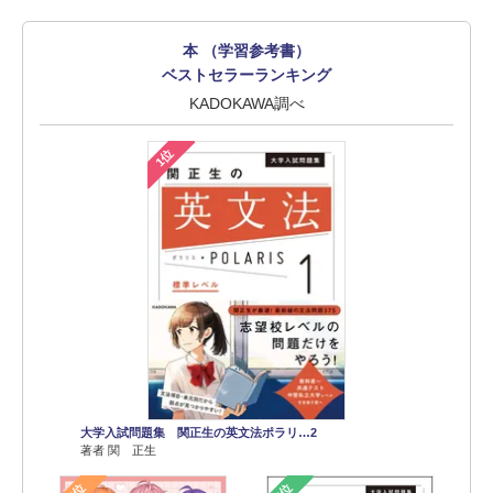
本 （学習参考書）
ベストセラーランキング
KADOKAWA調べ
1位
大学入試問題集 関正生の英文法ポラリ…2
著者 関 正生
2位
3位