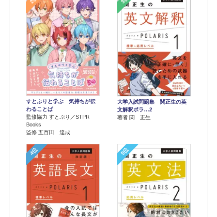
すとぷりと学ぶ 気持ちが伝
大学入試問題集 関正生の英
わることば
文解釈ポラ…2
監修協力 すとぷり／STPR
著者 関 正生
Books
監修 五百田 達成
4位
5位