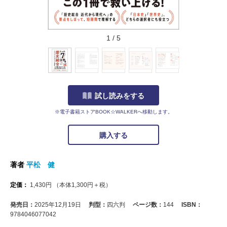
1
/
5
試し読みをする
※電子書籍ストアBOOK☆WALKERへ移動します。
購入する
著者
平松 健
定価：
1,430
円
（本体
1,300
円＋税）
発売日：
2025年12月19日
判型：
四六判
ページ数：
144
ISBN：
9784046077042