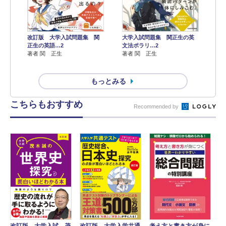
改訂版 大学入試問題集 関
大学入試問題集 関正生の英
正生の英語…2
文法ポラリ…2
著者 関 正生
著者 関 正生
もっとみる
こちらもおすすめ
Recommended by
改訂版 大学入学共通