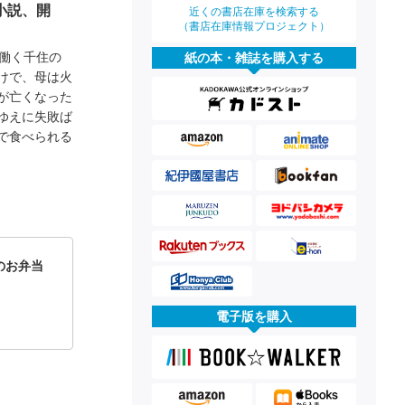
小説、開
近くの書店在庫を検索する
（書店在庫情報プロジェクト）
働く千住の
紙の本・雑誌を購入する
けで、母は火
が亡くなった
ゆえに失敗ば
で食べられる
のお弁当
電子版を購入