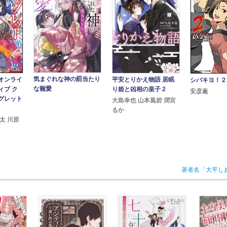
気まぐれな神の罰当たり
オンライ
平安とりかえ物語 居眠
シバキヨ！２
な寵愛
ィブ ク
り姫と凶相の皇子 2
安彦薫
グレット
大島幸也 山本風碧 潤宮
るか
太 川原
著者名「大平し