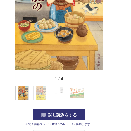
1
/
4
試し読みをする
※電子書籍ストアBOOK☆WALKERへ移動します。