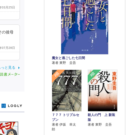
6年03月25日
その後母
6年07月28日
魔女と過ごした七日間
著者 東野 圭吾
もっと見る
2位
3位
y
７７７ トリプルセ
殺人の門 上 新装
ブン
版
著者 伊坂 幸太
著者 東野 圭吾
郎