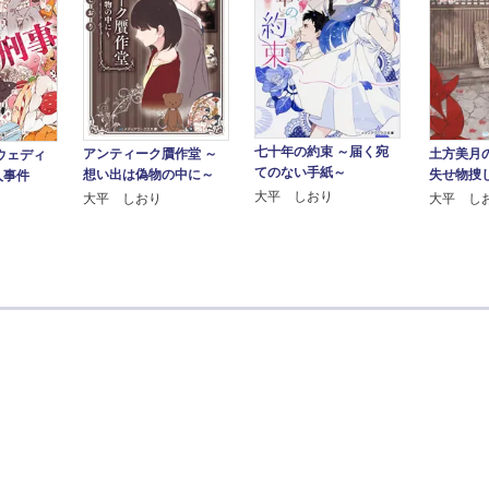
七十年の約束 ～届く宛
アンティーク贋作堂 ～
土方美月
ウェディ
てのない手紙～
想い出は偽物の中に～
失せ物捜
人事件
大平 しおり
大平 しおり
大平 し