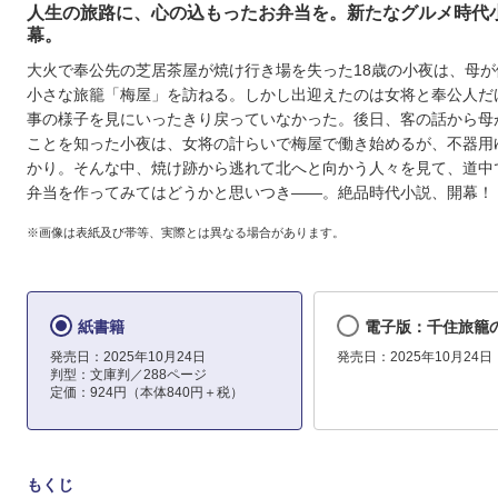
人生の旅路に、心の込もったお弁当を。新たなグルメ時代
幕。
大火で奉公先の芝居茶屋が焼け行き場を失った18歳の小夜は、母が
小さな旅籠「梅屋」を訪ねる。しかし出迎えたのは女将と奉公人だ
事の様子を見にいったきり戻っていなかった。後日、客の話から母
ことを知った小夜は、女将の計らいで梅屋で働き始めるが、不器用
かり。そんな中、焼け跡から逃れて北へと向かう人々を見て、道中
弁当を作ってみてはどうかと思いつき――。絶品時代小説、開幕！
※画像は表紙及び帯等、実際とは異なる場合があります。
紙書籍
電子版：千住旅籠
発売日：2025年10月24日
発売日：2025年10月24日
判型：文庫判／288ページ
定価：924円（本体840円＋税）
もくじ