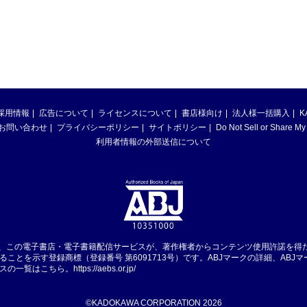
採用情報
広告について
ライセンスについて
書店様向け
法人様一括購入
K
お問い合わせ
プライバシーポリシー
サイトポリシー
Do Not Sell or Share My
利用者情報の外部送信について
は、この電子書店・電子書籍配信サービスが、著作権者からコンテンツ使用許諾を得
ることを示す登録商標（登録番号 第6091713号）です。ABJマークの詳細、ABJ
スの一覧はこちら。
https://aebs.or.jp/
©KADOKAWA CORPORATION 2026