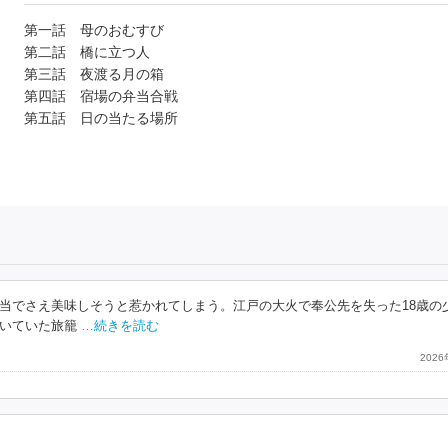
第一話 母のおむすび
第二話 橋に立つ人
第三話 夜渡る月の箱
第四話 宿場の弁当合戦
第五話 日の当たる場所
当でさえ美味しそうと惹かれてしまう。江戸の大火で奉公先を失った18歳の
いていた旅籠
…続きを読む
202