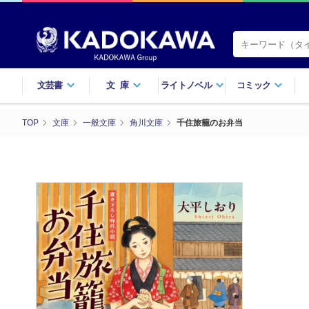
文芸書
文庫
ライトノベル
コミック
TOP
文庫
一般文庫
角川文庫
千住旅籠のお弁当