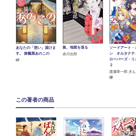
鼠、地獄を巡る
あなたの「想い」届けま
ソードアート・
す。 旅籠屋あのこの
ン オルタナテ
赤川次郎
ローバーズ・リ
岬
２
渡瀬草一郎 ぎん
礫
この著者の商品