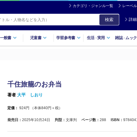
カテゴリ・ジャンル一覧
レーベル
検索
詳細
一般書
児童書
学習参考書
生活
実用
雑誌
ムック
・
・
千住旅籠のお弁当
著者
大平 しおり
定価：
924
円 （本体
840
円＋税）
発売日：
2025年10月24日
判型：
文庫判
ページ数：
288
ISBN：
978404