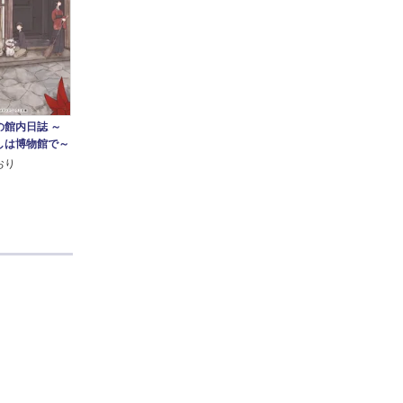
の館内日誌 ～
しは博物館で～
おり