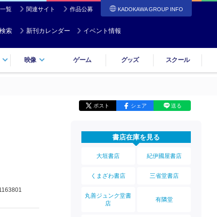
一覧
関連サイト
作品公募
KADOKAWA GROUP INFO
検索
新刊カレンダー
イベント情報
映像
ゲーム
グッズ
スクール
ポスト
シェア
送る
書店在庫を見る
大垣書店
紀伊國屋書店
くまざわ書店
三省堂書店
1163801
丸善ジュンク堂書
有隣堂
店