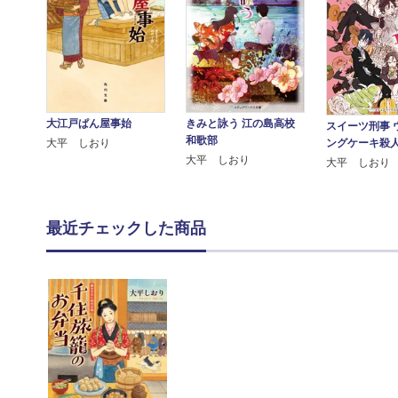
大江戸ぱん屋事始
きみと詠う 江の島高校
スイーツ刑事 
和歌部
ングケーキ殺
大平 しおり
大平 しおり
大平 しおり
最近チェックした商品