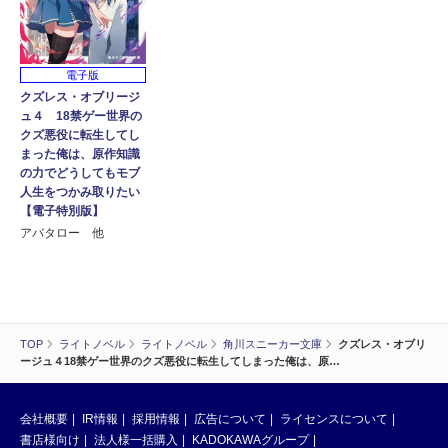
電子版
クズレス・オブリージ
ュ４ 18禁ゲー世界の
クズ悪役に転生してし
まった俺は、原作知識
の力でどうしてもモブ
人生をつかみ取りたい
【電子特別版】
アバタロー 他
TOP
ライトノベル
ライトノベル
角川スニーカー文庫
クズレス・オブリ
ージュ４18禁ゲー世界のクズ悪役に転生してしまった俺は、原…
会社概要
IR情報
採用情報
広告について
ライセンスについて
書店様向け
法人様一括購入
KADOKAWAグループ