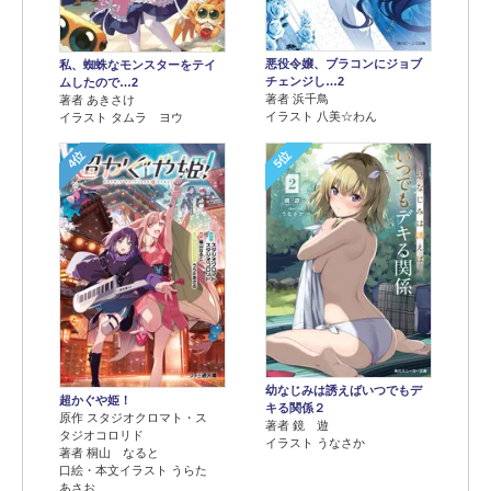
悪役令嬢、ブラコンにジョブ
私、蜘蛛なモンスターをテイ
チェンジし…2
ムしたので…2
著者 浜千鳥
著者 あきさけ
イラスト 八美☆わん
イラスト タムラ ヨウ
4位
5位
幼なじみは誘えばいつでもデ
超かぐや姫！
キる関係２
原作 スタジオクロマト・ス
著者 鏡 遊
タジオコロリド
イラスト うなさか
著者 桐山 なると
口絵・本文イラスト うらた
あさお