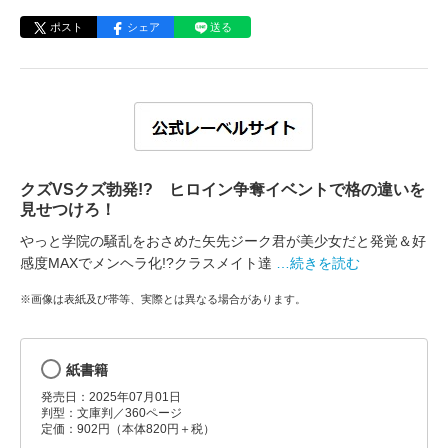
ポスト
シェア
送る
クズVSクズ勃発!? ヒロイン争奪イベントで格の違いを
見せつけろ！
やっと学院の騒乱をおさめた矢先ジーク君が美少女だと発覚＆好
感度MAXでメンヘラ化!?クラスメイト達
…続きを読む
※画像は表紙及び帯等、実際とは異なる場合があります。
紙書籍
発売日：2025年07月01日
判型：文庫判／360ページ
定価：902円（本体820円＋税）