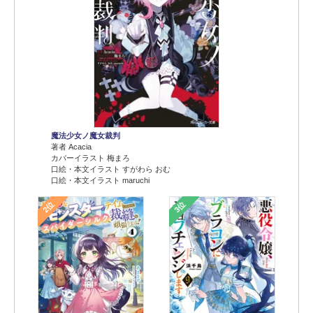
魔法少女ノ魔女裁判
著者 Acacia
カバーイラスト 梅まろ
口絵・本文イラスト すがわら おむ
口絵・本文イラスト maruchi
2位
3位