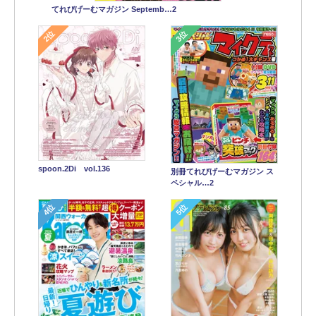
てれびげーむマガジン Septemb…2
2位
3位
spoon.2Di vol.136
別冊てれびげーむマガジン ス
ペシャル…2
4位
5位