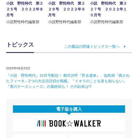
小説 野性時代 第２
小説 野性時代 第２
小説 野性時代 第２
２５号 ２０２２年８
２６号 ２０２２年９
２７号 ２０２２年１
月号
月号
０月号
小説野性時代編集部
小説野性時代編集部
小説野性時代編集部
トピックス
この書誌の関連トピックス一覧へ
2025年09月25日
『小説 野性時代』10月号配信！ 相沢沙呼『昇る遺体』、似鳥鶏『残され
たフィーネ』2つの大注目読切が掲載。『イオラのことを誰も知らない』
『青のナースシューズ』の最終回も！ その結末は!?
電子版を購入