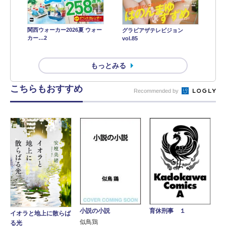
関西ウォーカー2026夏 ウォー
グラビアザテレビジョン
カー…2
vol.85
もっとみる
こちらもおすすめ
Recommended by
小説の小説
育休刑事 １
イオラと地上に散らば
似鳥鶏
る光