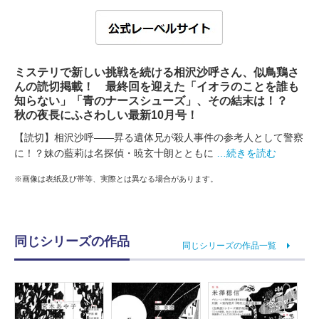
ミステリで新しい挑戦を続ける相沢沙呼さん、似鳥鶏さ
んの読切掲載！ 最終回を迎えた「イオラのことを誰も
知らない」「青のナースシューズ」、その結末は！？
秋の夜長にふさわしい最新10月号！
【読切】相沢沙呼――昇る遺体兄が殺人事件の参考人として警察
に！？妹の藍莉は名探偵・暁玄十朗とともに
…続きを読む
※画像は表紙及び帯等、実際とは異なる場合があります。
同じシリーズの作品
同じシリーズの作品一覧