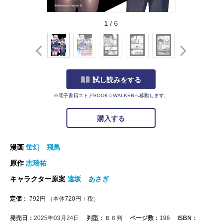
1
/
6
試し読みをする
※電子書籍ストアBOOK☆WALKERへ移動します。
購入する
漫画
蛍幻 飛鳥
原作
志瑞祐
キャラクター原案
遠坂 あさぎ
定価：
792
円
（本体
720
円＋税）
発売日：
2025年03月24日
判型：
Ｂ６判
ページ数：
196
ISBN：