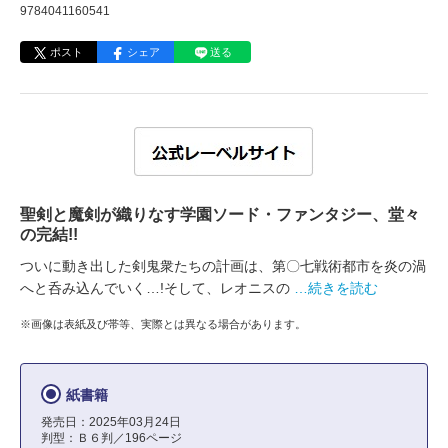
9784041160541
ポスト
シェア
送る
聖剣と魔剣が織りなす学園ソード・ファンタジー、堂々
の完結!!
ついに動き出した剣鬼衆たちの計画は、第〇七戦術都市を炎の渦
へと呑み込んでいく…!そして、レオニスの
…続きを読む
※画像は表紙及び帯等、実際とは異なる場合があります。
紙書籍
発売日：2025年03月24日
判型：Ｂ６判／196ページ