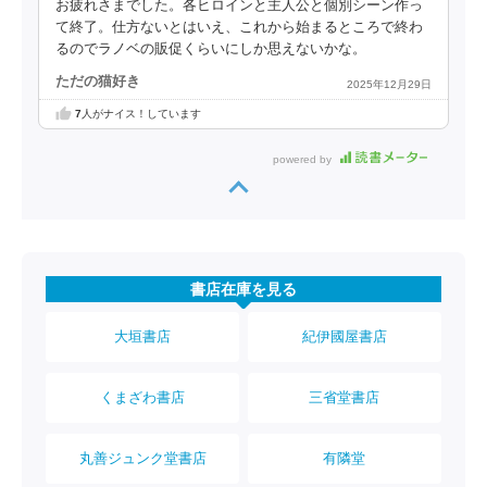
お疲れさまでした。各ヒロインと主人公と個別シーン作っ
て終了。仕方ないとはいえ、これから始まるところで終わ
るのでラノベの販促くらいにしか思えないかな。
ただの猫好き
2025年12月29日
7
人がナイス！しています
powered by
書店在庫を見る
大垣書店
紀伊國屋書店
くまざわ書店
三省堂書店
丸善ジュンク堂書店
有隣堂