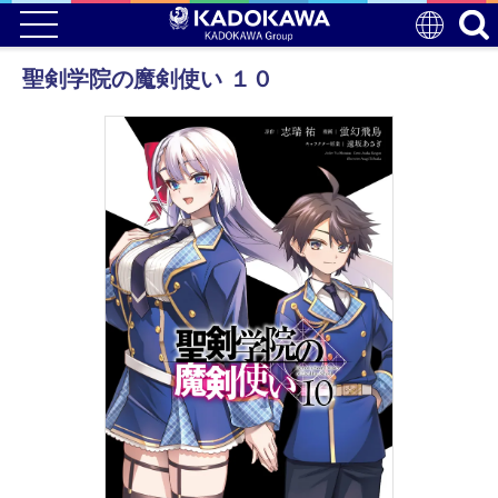
聖剣学院の魔剣使い １０