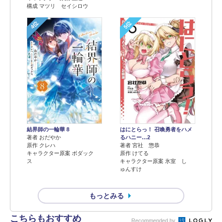
構成 マツリ セイシロウ
4位
5位
結界師の一輪華 8
はにとらっ！ 召喚勇者をハメ
著者 おだやか
るハニー…2
原作 クレハ
著者 宮社 惣恭
キャラクター原案 ボダック
原作 けてる
ス
キャラクター原案 氷室 し
ゅんすけ
もっとみる
こちらもおすすめ
Recommended by