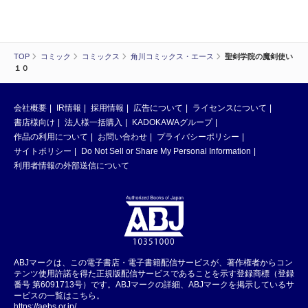
TOP
コミック
コミックス
角川コミックス・エース
聖剣学院の魔剣使い
１０
会社概要
IR情報
採用情報
広告について
ライセンスについて
書店様向け
法人様一括購入
KADOKAWAグループ
作品の利用について
お問い合わせ
プライバシーポリシー
サイトポリシー
Do Not Sell or Share My Personal Information
利用者情報の外部送信について
ABJマークは、この電子書店・電子書籍配信サービスが、著作権者からコン
テンツ使用許諾を得た正規版配信サービスであることを示す登録商標（登録
番号 第6091713号）です。ABJマークの詳細、ABJマークを掲示しているサ
ービスの一覧はこちら。
https://aebs.or.jp/