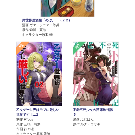
異世界居酒屋「のぶ」 （２２）
漫画 ヴァージニア二等兵
原作 蝉川 夏哉
キャラクター原案 転
2位
3位
乙女ゲー世界はモブに厳しい
不老不死少女の苗床旅行記
世界です【…2
５
制作 FTops
漫画 ふじはん
原作 三嶋 与夢
原作 ルナ・ウサギ
作画 行々狸
キャラクター原案 孟達