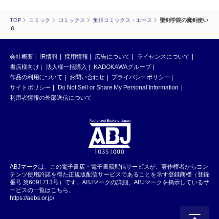
TOP
コミック
コミックス
角川コミックス・エース
聖剣学院の魔剣使い
６
会社概要
IR情報
採用情報
広告について
ライセンスについて
書店様向け
法人様一括購入
KADOKAWAグループ
作品の利用について
お問い合わせ
プライバシーポリシー
サイトポリシー
Do Not Sell or Share My Personal Information
利用者情報の外部送信について
ABJマークは、この電子書店・電子書籍配信サービスが、著作権者からコン
テンツ使用許諾を得た正規版配信サービスであることを示す登録商標（登録
番号 第6091713号）です。ABJマークの詳細、ABJマークを掲示しているサ
ービスの一覧はこちら。
https://aebs.or.jp/