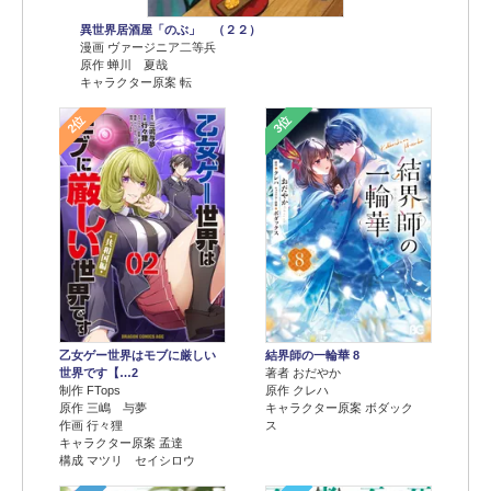
異世界居酒屋「のぶ」 （２２）
漫画 ヴァージニア二等兵
原作 蝉川 夏哉
キャラクター原案 転
2位
3位
乙女ゲー世界はモブに厳しい
結界師の一輪華 8
世界です【…2
著者 おだやか
制作 FTops
原作 クレハ
原作 三嶋 与夢
キャラクター原案 ボダック
作画 行々狸
ス
キャラクター原案 孟達
構成 マツリ セイシロウ