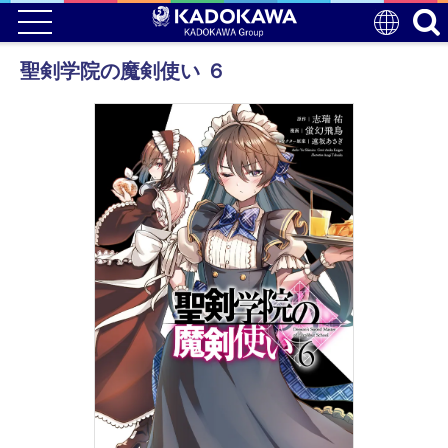
聖剣学院の魔剣使い ６