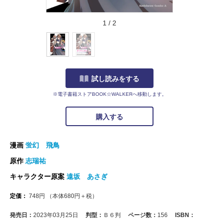
1
/
2
試し読みをする
※電子書籍ストアBOOK☆WALKERへ移動します。
購入する
漫画
蛍幻 飛鳥
原作
志瑞祐
キャラクター原案
遠坂 あさぎ
定価：
748
円
（本体
680
円＋税）
発売日：
2023年03月25日
判型：
Ｂ６判
ページ数：
156
ISBN：