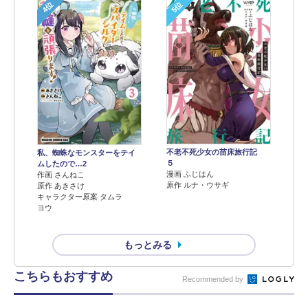
4位
5位
不老不死少女の苗床旅行記
私、蜘蛛なモンスターをテイ
５
ムしたので…2
漫画 ふじはん
作画 さんねこ
原作 ルナ・ウサギ
原作 あきさけ
キャラクター原案 タムラ
ヨウ
もっとみる
こちらもおすすめ
Recommended by