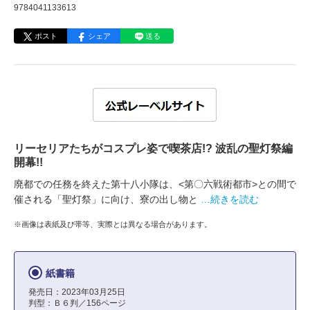
9784041133613
ポスト
シェア
送る
リーセリアたちがコスプレ姿で喫茶店!? 波乱の聖灯祭編
開幕!!
廃都での任務を終えた第十八小隊は、<第〇六戦術都市>との間で
催される「聖灯祭」に向け、寮の出し物と
…続きを読む
※画像は表紙及び帯等、実際とは異なる場合があります。
紙書籍
発売日：2023年03月25日
判型：Ｂ６判／156ページ