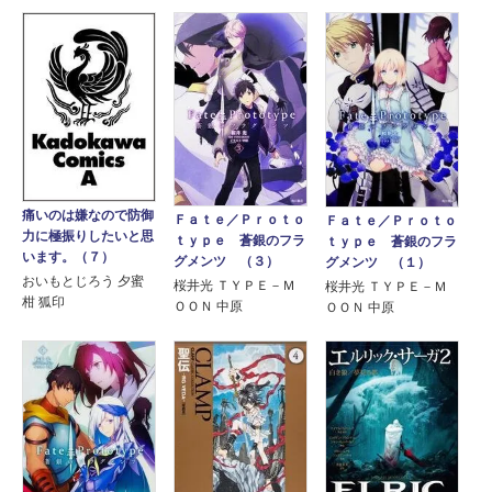
痛いのは嫌なので防御
Ｆａｔｅ／Ｐｒｏｔｏ
Ｆａｔｅ／Ｐｒｏｔｏ
力に極振りしたいと思
ｔｙｐｅ 蒼銀のフラ
ｔｙｐｅ 蒼銀のフラ
います。（７）
グメンツ （３）
グメンツ （１）
おいもとじろう 夕蜜
桜井光 ＴＹＰＥ－Ｍ
桜井光 ＴＹＰＥ－Ｍ
柑 狐印
ＯＯＮ 中原
ＯＯＮ 中原