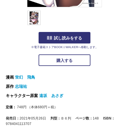
試し読みをする
※電子書籍ストアBOOK☆WALKERへ移動します。
購入する
漫画
蛍幻 飛鳥
原作
志瑞祐
キャラクター原案
遠坂 あさぎ
定価：
748
円
（本体
680
円＋税）
発売日：
2021年05月26日
判型：
Ｂ６判
ページ数：
148
ISBN：
9784041113707