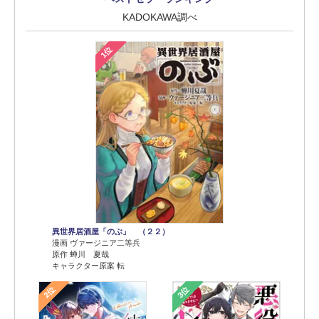
KADOKAWA調べ
1位
異世界居酒屋「のぶ」 （２２）
漫画 ヴァージニア二等兵
原作 蝉川 夏哉
キャラクター原案 転
2位
3位