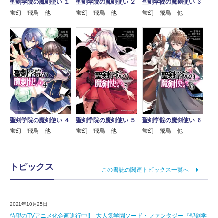
聖剣学院の魔剣使い １
聖剣学院の魔剣使い ２
聖剣学院の魔剣使い ３
蛍幻 飛鳥 他
蛍幻 飛鳥 他
蛍幻 飛鳥 他
聖剣学院の魔剣使い ４
聖剣学院の魔剣使い ５
聖剣学院の魔剣使い ６
蛍幻 飛鳥 他
蛍幻 飛鳥 他
蛍幻 飛鳥 他
トピックス
この書誌の関連トピックス一覧へ
2021年10月25日
待望のTVアニメ化企画進行中!! 大人気学園ソード・ファンタジー『聖剣学