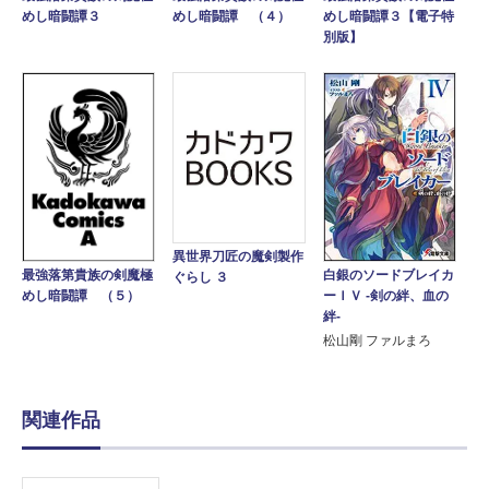
めし暗闘譚３
めし暗闘譚３【電子特
めし暗闘譚 （４）
別版】
異世界刀匠の魔剣製作
白銀のソードブレイカ
最強落第貴族の剣魔極
ぐらし ３
ーＩＶ -剣の絆、血の
めし暗闘譚 （５）
絆-
松山剛 ファルまろ
関連作品