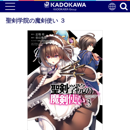
聖剣学院の魔剣使い ３