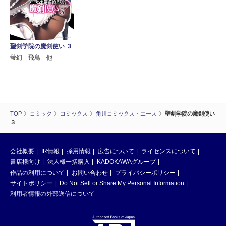
聖剣学院の魔剣使い ３
蛍幻 飛鳥 他
TOP
コミック
コミックス
角川コミックス・エース
聖剣学院の魔剣使い
３
会社概要
IR情報
採用情報
広告について
ライセンスについて
書店様向け
法人様一括購入
KADOKAWAグループ
作品の利用について
お問い合わせ
プライバシーポリシー
サイトポリシー
Do Not Sell or Share My Personal Information
利用者情報の外部送信について