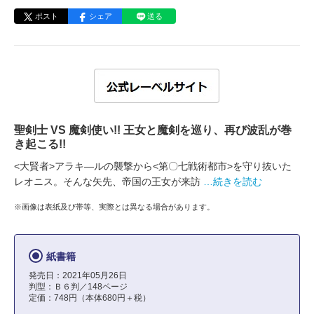
ポスト
シェア
送る
聖剣士 VS 魔剣使い!! 王女と魔剣を巡り、再び波乱が巻
き起こる!!
<大賢者>アラキ―ルの襲撃から<第〇七戦術都市>を守り抜いた
レオニス。そんな矢先、帝国の王女が来訪
…続きを読む
※画像は表紙及び帯等、実際とは異なる場合があります。
紙書籍
発売日：2021年05月26日
判型：Ｂ６判／148ページ
定価：748円（本体680円＋税）