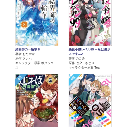
結界師の一輪華 8
悪役令嬢レベル99 ～私は裏ボ
著者 おだやか
スです…2
原作 クレハ
著者 のこみ
キャラクター原案 ボダック
原作 七夕 さとり
ス
キャラクター原案 Tea
4位
5位