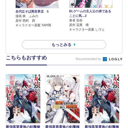
BLゲームの主人公の弟である
名代辻そば異世界店 5
ことに気…2
漫画 林 ふみの
著者 加奈
原作 西村 西
原作 花果 唯
キャラクター原案 TAPI岡
キャラクター原案 しヴぇ
もっとみる
こちらもおすすめ
Recommended by
最強落第貴族の剣魔極
最強落第貴族の剣魔極
最強落第貴族の剣魔極