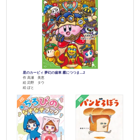
星のカービィ 夢幻の歯車 霧につつま…2
作 高瀬 美恵
絵 苅野 タウ
絵 ぽと
2位
3位