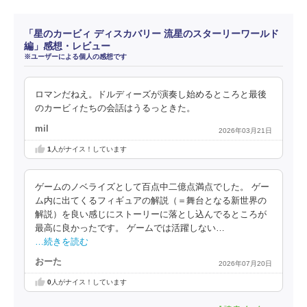
「星のカービィ ディスカバリー 流星のスターリーワールド
編」感想・レビュー
※ユーザーによる個人の感想です
ロマンだねえ。ドルディーズが演奏し始めるところと最後
のカービィたちの会話はうるっときた。
mil
2026年03月21日
1
人がナイス！しています
ゲームのノベライズとして百点中二億点満点でした。 ゲー
ム内に出てくるフィギュアの解説（＝舞台となる新世界の
解説）を良い感じにストーリーに落とし込んでるところが
最高に良かったです。 ゲームでは活躍しない…
…続きを読む
おーた
2026年07月20日
0
人がナイス！しています