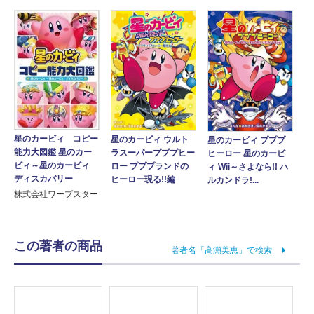
星のカービィ コピー
星のカービィ ウルト
星のカービィ プププ
能力大図鑑 星のカー
ラスーパープププヒー
ヒーロー 星のカービ
ビィ～星のカービィ
ロー プププランドの
ィ Wii～さよなら!! ハ
ディスカバリー
ヒーロー現る!!編
ルカンドラ!...
株式会社ワープスター
この著者の商品
著者名「高瀬美恵」で検索