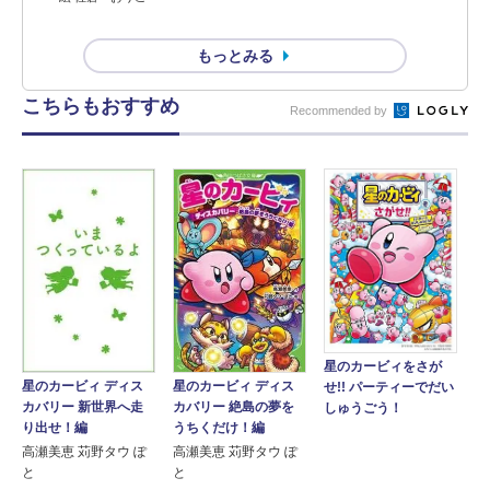
もっとみる
こちらもおすすめ
Recommended by
星のカービィをさが
星のカービィ ディス
星のカービィ ディス
せ!! パーティーでだい
カバリー 新世界へ走
カバリー 絶島の夢を
しゅうごう！
り出せ！編
うちくだけ！編
高瀬美恵 苅野タウ ぽ
高瀬美恵 苅野タウ ぽ
と
と