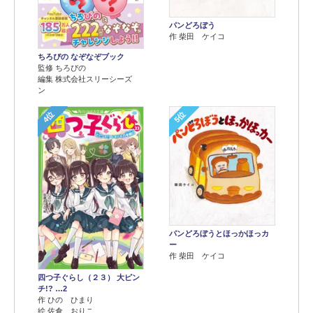
パンどろぼう
作 柴田 ケイコ
ちろぴの なぞなぞブック
監修 ちろぴの
編集 株式会社スリーシーズ
ン
4位
5位
パンどろぼうとほっかほっカ
ー
作 柴田 ケイコ
四つ子ぐらし（２３） 大ピン
チ!? …2
作 ひの ひまり
絵 佐倉 おりこ