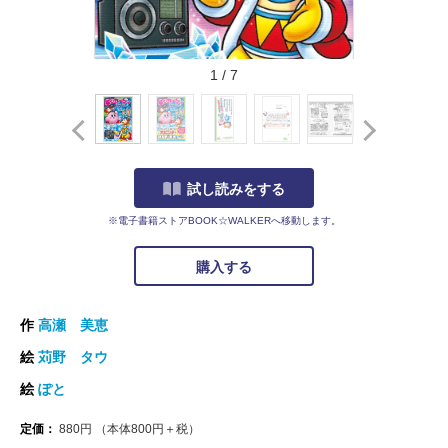
1
/
7
試し読みをする
※電子書籍ストアBOOK☆WALKERへ移動します。
購入する
作
高瀬 美恵
絵
苅野 タウ
絵
ぽと
定価：
880
円
（本体
800
円＋税）