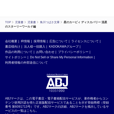
TOP
児童書
児童書
角川つばさ文庫
星のカービィ ディスカバリー 流星
のスターリーワールド編
会社概要
IR情報
採用情報
広告について
ライセンスについて
書店様向け
法人様一括購入
KADOKAWAグループ
作品の利用について
お問い合わせ
プライバシーポリシー
サイトポリシー
Do Not Sell or Share My Personal Information
利用者情報の外部送信について
ABJマークは、この電子書店・電子書籍配信サービスが、著作権者からコン
テンツ使用許諾を得た正規版配信サービスであることを示す登録商標（登録
番号 第6091713号）です。ABJマークの詳細、ABJマークを掲示しているサ
ービスの一覧はこちら。