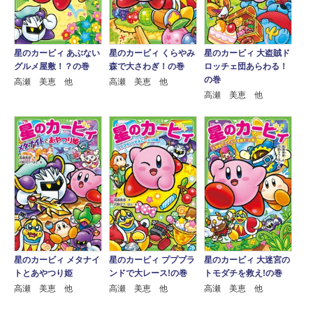
星のカービィ あぶない
星のカービィ くらやみ
星のカービィ 大盗賊ド
グルメ屋敷！？の巻
森で大さわぎ！の巻
ロッチェ団あらわる！
の巻
高瀬 美恵 他
高瀬 美恵 他
高瀬 美恵 他
星のカービィ メタナイ
星のカービィ プププラ
星のカービィ 大迷宮の
トとあやつり姫
ンドで大レース!の巻
トモダチを救え!の巻
高瀬 美恵 他
高瀬 美恵 他
高瀬 美恵 他