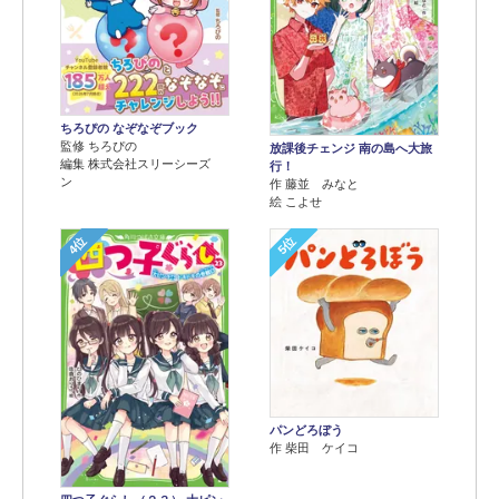
ちろぴの なぞなぞブック
監修 ちろぴの
放課後チェンジ 南の島へ大旅
編集 株式会社スリーシーズ
行！
ン
作 藤並 みなと
絵 こよせ
4位
5位
パンどろぼう
作 柴田 ケイコ