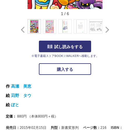
1
/
6
試し読みをする
※電子書籍ストアBOOK☆WALKERへ移動します。
購入する
作
高瀬 美恵
絵
苅野 タウ
絵
ぽと
定価：
880
円
（本体
800
円＋税）
発売日：
2015年02月15日
判型：
新書変形判
ページ数：
216
ISBN：