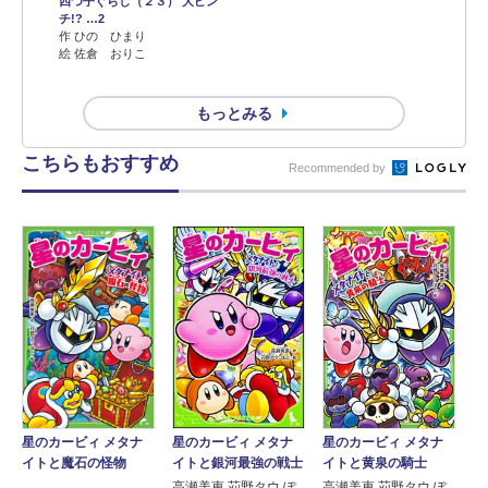
四つ子ぐらし（２３） 大ピン
チ!? …2
作 ひの ひまり
絵 佐倉 おりこ
もっとみる
こちらもおすすめ
Recommended by
星のカービィ メタナ
星のカービィ メタナ
星のカービィ メタナ
イトと魔石の怪物
イトと銀河最強の戦士
イトと黄泉の騎士
高瀬美恵 苅野タウ ぽ
高瀬美恵 苅野タウ ぽ