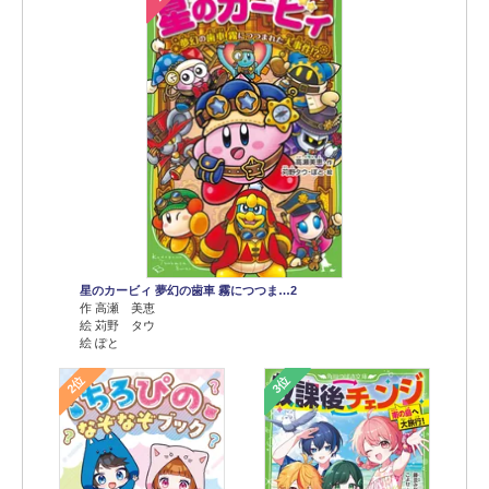
星のカービィ 夢幻の歯車 霧につつま…2
作 高瀬 美恵
絵 苅野 タウ
絵 ぽと
2位
3位