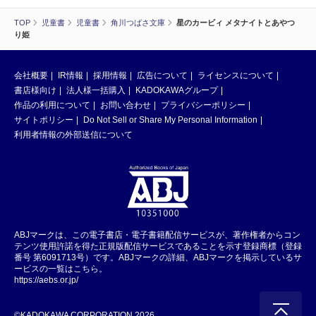
TOP
児童書
児童書
角川つばさ文庫
星のカービィ メタナイトとあやつ
り姫
会社概要
IR情報
採用情報
広告について
ライセンスについて
書店様向け
法人様一括購入
KADOKAWAグループ
作品の利用について
お問い合わせ
プライバシーポリシー
サイトポリシー
Do Not Sell or Share My Personal Information
利用者情報の外部送信について
ABJマークは、この電子書店・電子書籍配信サービスが、著作権者からコン
テンツ使用許諾を得た正規版配信サービスであることを示す登録商標（登録
番号 第6091713号）です。ABJマークの詳細、ABJマークを掲示しているサ
ービスの一覧はこちら。
https://aebs.or.jp/
©KADOKAWA CORPORATION 2026