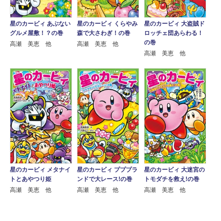
星のカービィ あぶない
星のカービィ くらやみ
星のカービィ 大盗賊ド
グルメ屋敷！？の巻
森で大さわぎ！の巻
ロッチェ団あらわる！
の巻
高瀬 美恵 他
高瀬 美恵 他
高瀬 美恵 他
星のカービィ メタナイ
星のカービィ プププラ
星のカービィ 大迷宮の
トとあやつり姫
ンドで大レース!の巻
トモダチを救え!の巻
高瀬 美恵 他
高瀬 美恵 他
高瀬 美恵 他