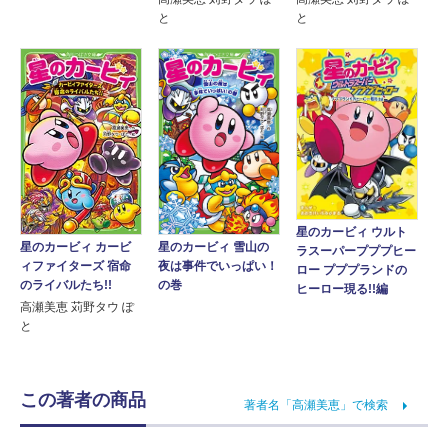
と
と
星のカービィ ウルト
星のカービィ カービ
星のカービィ 雪山の
ラスーパープププヒー
ィファイターズ 宿命
夜は事件でいっぱい！
ロー プププランドの
のライバルたち!!
の巻
ヒーロー現る!!編
高瀬美恵 苅野タウ ぽ
と
この著者の商品
著者名「高瀬美恵」で検索