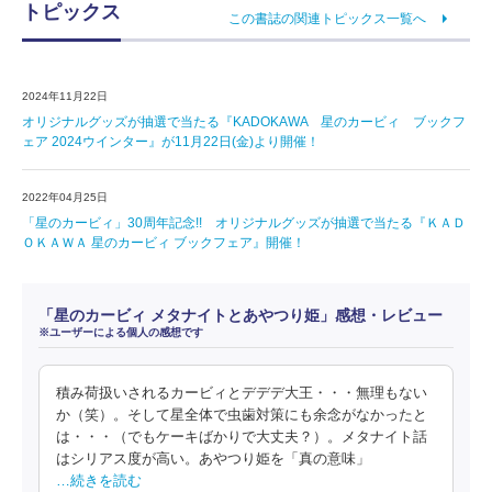
トピックス
この書誌の関連トピックス一覧へ
2024年11月22日
オリジナルグッズが抽選で当たる『KADOKAWA 星のカービィ ブックフ
ェア 2024ウインター』が11月22日(金)より開催！
2022年04月25日
「星のカービィ」30周年記念!! オリジナルグッズが抽選で当たる『ＫＡＤ
ＯＫＡＷＡ 星のカービィ ブックフェア』開催！
「星のカービィ メタナイトとあやつり姫」感想・レビュー
※ユーザーによる個人の感想です
積み荷扱いされるカービィとデデデ大王・・・無理もない
か（笑）。そして星全体で虫歯対策にも余念がなかったと
は・・・（でもケーキばかりで大丈夫？）。メタナイト話
はシリアス度が高い。あやつり姫を「真の意味」
…続きを読む