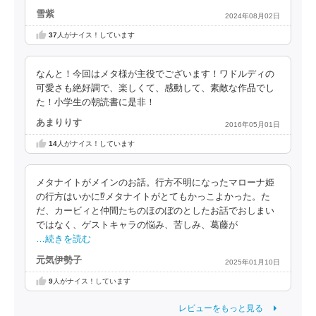
雪紫
2024年08月02日
37
人がナイス！しています
なんと！今回はメタ様が主役でございます！ワドルディの
可愛さも絶好調で、楽しくて、感動して、素敵な作品でし
た！小学生の朝読書に是非！
あまりりす
2016年05月01日
14
人がナイス！しています
メタナイトがメインのお話。行方不明になったマローナ姫
の行方はいかに⁉️メタナイトがとてもかっこよかった。た
だ、カービィと仲間たちのほのぼのとしたお話でおしまい
ではなく、ゲストキャラの悩み、苦しみ、葛藤が
…続きを読む
元気伊勢子
2025年01月10日
9
人がナイス！しています
レビューをもっと見る