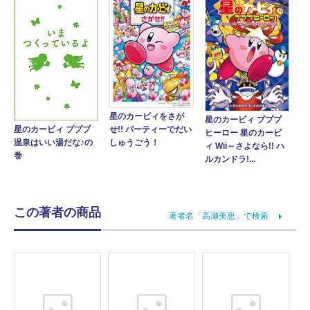
星のカービィをさが
星のカービィ プププ
星のカービィ プププ
せ!! パーティーでだい
ヒーロー 星のカービ
温泉はいい湯だな♪の
しゅうごう！
ィ Wii～さよなら!! ハ
巻
ルカンドラ!...
この著者の商品
著者名「高瀬美恵」で検索