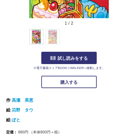
1
/
2
試し読みをする
※電子書籍ストアBOOK☆WALKERへ移動します。
購入する
作
高瀬 美恵
絵
苅野 タウ
絵
ぽと
定価：
880
円
（本体
800
円＋税）