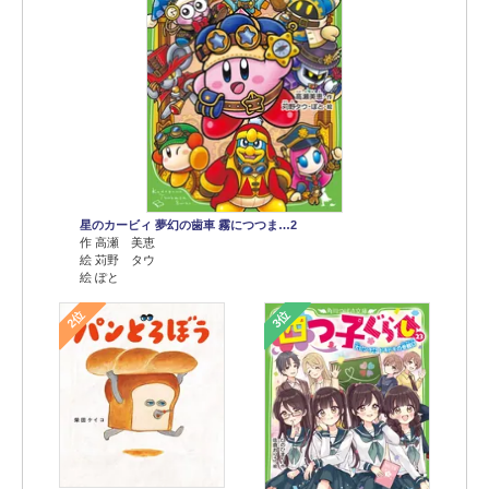
星のカービィ 夢幻の歯車 霧につつま…2
作 高瀬 美恵
絵 苅野 タウ
絵 ぽと
2位
3位