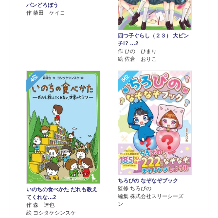
パンどろぼう
作 柴田 ケイコ
四つ子ぐらし（２３） 大ピン
チ!? …2
作 ひの ひまり
絵 佐倉 おりこ
4位
5位
ちろぴの なぞなぞブック
監修 ちろぴの
いのちの食べかた だれも教え
編集 株式会社スリーシーズ
てくれな…2
ン
作 森 達也
絵 ヨシタケシンスケ