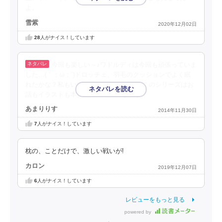
よ。
雪紫
2020年12月02日
28
人がナイス！しています
今回も楽しい～♪ワドルディは今回も頑張っていま
した…(｀；ω；´)ドロッチェ、羽毛のクッションでよく眠
れたかな？私もいい枕が欲しいわぁ(^-^;)このシリーズはお
話もイラストも本当に可愛くて好きです！
あまりりす
2014年11月30日
7
人がナイス！しています
枕の、ことだけで、激しい戦いが!
カロン
2019年12月07日
6
人がナイス！しています
レビューをもっと見る
powered by