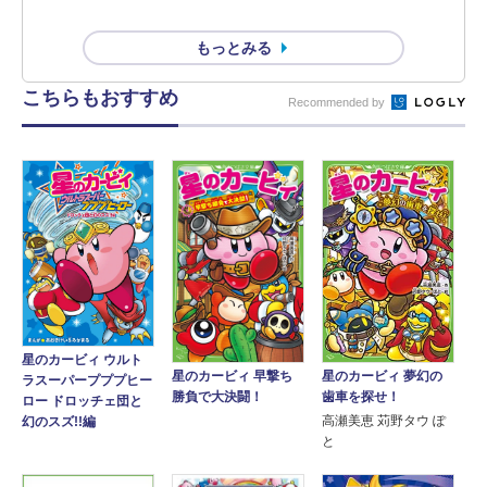
もっとみる
こちらもおすすめ
Recommended by
星のカービィ ウルト
星のカービィ 早撃ち
星のカービィ 夢幻の
ラスーパープププヒー
勝負で大決闘！
歯車を探せ！
ロー ドロッチェ団と
高瀬美恵 苅野タウ ぽ
幻のスズ!!編
と