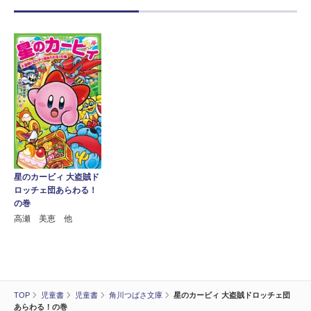
星のカービィ 大盗賊ド
ロッチェ団あらわる！
の巻
高瀬 美恵 他
TOP
児童書
児童書
角川つばさ文庫
星のカービィ 大盗賊ドロッチェ団
あらわる！の巻