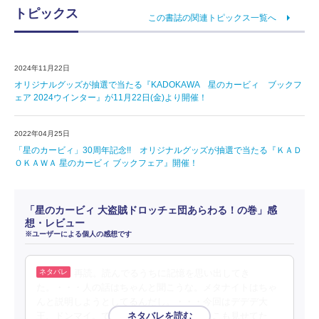
トピックス
この書誌の関連トピックス一覧へ
2024年11月22日
オリジナルグッズが抽選で当たる『KADOKAWA 星のカービィ ブックフ
ェア 2024ウインター』が11月22日(金)より開催！
2022年04月25日
「星のカービィ」30周年記念!! オリジナルグッズが抽選で当たる『ＫＡＤ
ＯＫＡＷＡ 星のカービィ ブックフェア』開催！
「星のカービィ 大盗賊ドロッチェ団あらわる！の巻」感
想・レビュー
※ユーザーによる個人の感想です
再読。読んでるうちに記憶を思い出してき
た。・・・人の話はちゃんと聞こうな。メタナイトはちゃ
んと説明しようとしてるんだし。・・・今回はデデデ大
王、ドンマイ。でもちゃんとかっこいいとこも見せてた