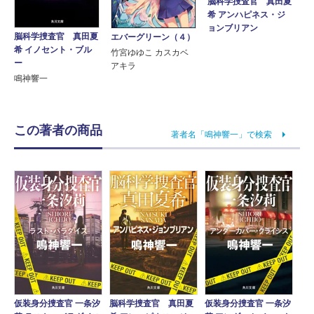
脳科学捜査官 真田夏
希 アンハピネス・ジ
ョンブリアン
脳科学捜査官 真田夏
エバーグリーン（４）
希 イノセント・ブル
竹宮ゆゆこ カスカベ
ー
アキラ
鳴神響一
この著者の商品
著者名「鳴神響一」で検索
仮装身分捜査官 一条汐
脳科学捜査官 真田夏
仮装身分捜査官 一条汐