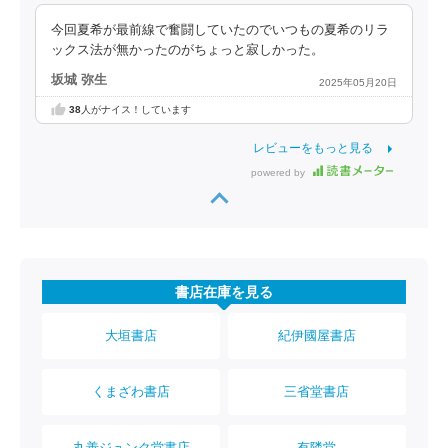
今回夏希が最前線で奮闘していたのでいつもの夏希のリラ
ックス法が無かったのがちょっと寂しかった。
坂城 弥生
2025年05月20日
38
人がナイス！しています
レビューをもっと見る
powered by
書店在庫を見る
大垣書店
紀伊國屋書店
くまざわ書店
三省堂書店
丸善ジュンク堂書店
有隣堂