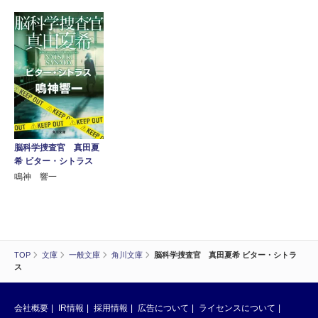
脳科学捜査官 真田夏
希 ビター・シトラス
鳴神 響一
TOP
文庫
一般文庫
角川文庫
脳科学捜査官 真田夏希 ビター・シトラ
ス
会社概要
IR情報
採用情報
広告について
ライセンスについて