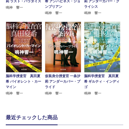
莉 ラスト・パラダイス
希 アンハピネス・ジョ
莉 アンダーカバー・ク
ンブリアン
ライシス
鳴神 響一
鳴神 響一
鳴神 響一
脳科学捜査官 真田夏
仮装身分捜査官 一条汐
脳科学捜査官 真田夏
希 バイオレント・カー
莉 アンダーカバー・プ
希 ギルティ・インディ
マイン
ライド
ゴ
鳴神 響一
鳴神 響一
鳴神 響一
最近チェックした商品