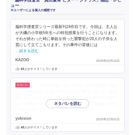
「脳科学捜査官 真田夏希 ビター・シトラス」感想・レビ
ュー
※ユーザーによる個人の感想です
脳科学捜査官シリーズ最新刊24作目です。今回は、主人公
が大磯の小学校5年生への特別授業を行うことになります。
それが終わった時に拳銃を持った襲撃犯が20人の子供を人
質にして立てこもります。その事件の背後には
…続きを読む
KAZOO
2025年03月24日
92
人がナイス！しています
シリーズ24作目。私立小学校への出張授業に出か
けた先で銃を持った集団が立てこもり事件を起こす。私自
身が久しぶりに読んだこともあり，懐かしい顔ぶれが嬉し
い。今回はアリシアが登場しなかったことは残念なものの
…続きを読む
yukision
2025年12月01日
45
人がナイス！しています