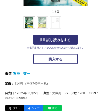
1
/
3
試し読みをする
※電子書籍ストアBOOK☆WALKERへ移動します。
購入する
著者
鳴神 響一
定価：
814
円
（本体
740
円＋税）
発売日：
2025年03月22日
判型：
文庫判
ページ数：
288
ISBN：
9784041158913
ポスト
シェア
送る