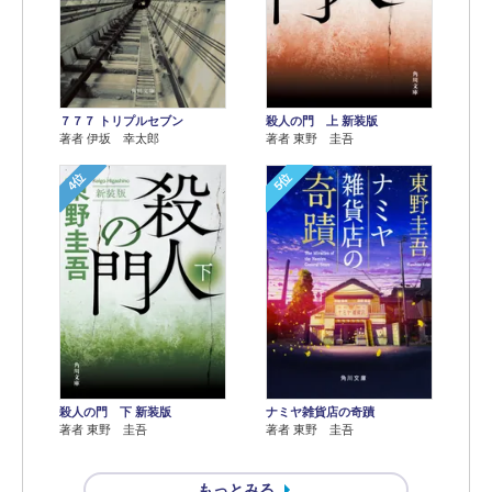
７７７ トリプルセブン
殺人の門 上 新装版
著者 伊坂 幸太郎
著者 東野 圭吾
4位
5位
殺人の門 下 新装版
ナミヤ雑貨店の奇蹟
著者 東野 圭吾
著者 東野 圭吾
もっとみる