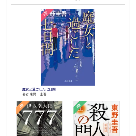
1位
魔女と過ごした七日間
著者 東野 圭吾
2位
3位