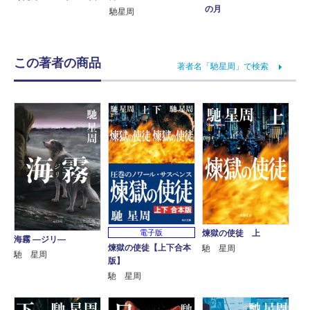
の月
馳星周
この著者の商品
著者名「馳星周」で検索
電子版
煉獄の使徒 上
海霧 ―ジリ―
煉獄の使徒【上下合本
馳 星周
馳 星周
版】
馳 星周