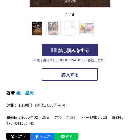
1
/
4
試し読みをする
※電子書籍ストアBOOK☆WALKERへ移動します。
購入する
著者
馳 星周
定価：
1,188
円
（本体
1,080
円＋税）
発売日：
2025年02月25日
判型：
文庫判
ページ数：
512
ISBN：
9784041156445
ポスト
シェア
送る