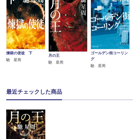
煉獄の使徒 下
ゴールデン街コーリン
月の王
グ
馳 星周
馳 星周
馳 星周
最近チェックした商品