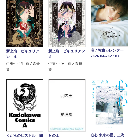
増子敦貴カレンダー
新上海エピキュリア
新上海エピキュリアン
2026.04-2027.03
ン １
２
伊東七つ生 雨ノ森斑
伊東七つ生 雨ノ森斑
葉
葉
心心 東京の星、上海
月の王
くだんのピストル 四