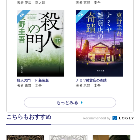
著者 伊坂 幸太郎
著者 東野 圭吾
4位
5位
殺人の門 下 新装版
ナミヤ雑貨店の奇蹟
著者 東野 圭吾
著者 東野 圭吾
もっとみる
こちらもおすすめ
Recommended by