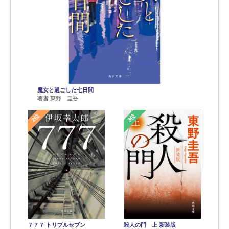
魔女と過ごした七日間
著者 東野 圭吾
2位
3位
７７７ トリプルセブン
殺人の門 上 新装版