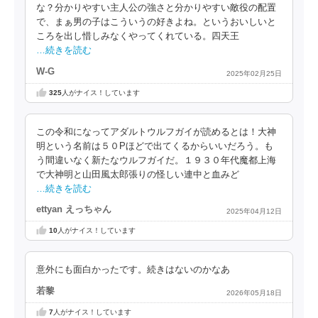
な？分かりやすい主人公の強さと分かりやすい敵役の配置
で、まぁ男の子はこういうの好きよね。というおいしいと
ころを出し惜しみなくやってくれている。四天王
…続きを読む
W-G
2025年02月25日
325
人がナイス！しています
この令和になってアダルトウルフガイが読めるとは！大神
明という名前は５０Pほどで出てくるからいいだろう。も
う間違いなく新たなウルフガイだ。１９３０年代魔都上海
で大神明と山田風太郎張りの怪しい連中と血みど
…続きを読む
ettyan えっちゃん
2025年04月12日
10
人がナイス！しています
意外にも面白かったです。続きはないのかなあ
若黎
2026年05月18日
7
人がナイス！しています