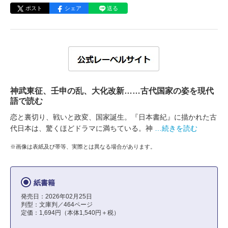
ポスト
シェア
送る
神武東征、壬申の乱、大化改新……古代国家の姿を現代
語で読む
恋と裏切り、戦いと政変、国家誕生。『日本書紀』に描かれた古
代日本は、驚くほどドラマに満ちている。神
…続きを読む
※画像は表紙及び帯等、実際とは異なる場合があります。
紙書籍
発売日：2026年02月25日
判型：文庫判／464ページ
定価：1,694円（本体1,540円＋税）