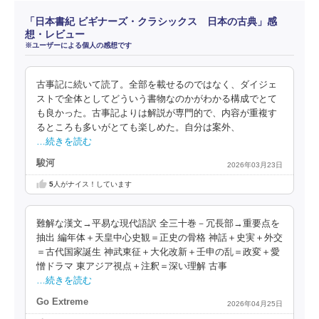
「日本書紀 ビギナーズ・クラシックス 日本の古典」感
想・レビュー
※ユーザーによる個人の感想です
古事記に続いて読了。全部を載せるのではなく、ダイジェ
ストで全体としてどういう書物なのかがわかる構成でとて
も良かった。古事記よりは解説が専門的で、内容が重複す
るところも多いがとても楽しめた。自分は案外、
…続きを読む
駿河
2026年03月23日
5
人がナイス！しています
難解な漢文→平易な現代語訳 全三十巻－冗長部→重要点を
抽出 編年体＋天皇中心史観＝正史の骨格 神話＋史実＋外交
＝古代国家誕生 神武東征＋大化改新＋壬申の乱＝政変＋愛
憎ドラマ 東アジア視点＋注釈＝深い理解 古事
…続きを読む
Go Extreme
2026年04月25日