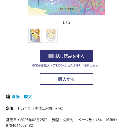
1
/
2
試し読みをする
※電子書籍ストアBOOK☆WALKERへ移動します。
購入する
編
遠藤 慶太
定価：
1,694
円
（本体
1,540
円＋税）
発売日：
2026年02月25日
判型：
文庫判
ページ数：
464
ISBN：
9784044008482