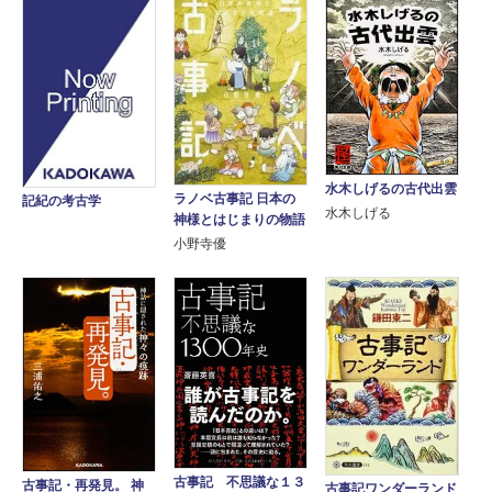
水木しげるの古代出雲
ラノベ古事記 日本の
記紀の考古学
水木しげる
神様とはじまりの物語
小野寺優
古事記 不思議な１３
古事記・再発見。 神
古事記ワンダーランド