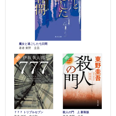
魔女と過ごした七日間
著者 東野 圭吾
2位
3位
７７７ トリプルセブン
殺人の門 上 新装版