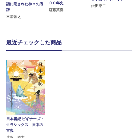
００年史
話に隠された神々の痕
鎌田東二
斎藤英喜
跡
三浦佑之
最近チェックした商品
日本書紀 ビギナーズ・
クラシックス 日本の
古典
遠藤 慶太