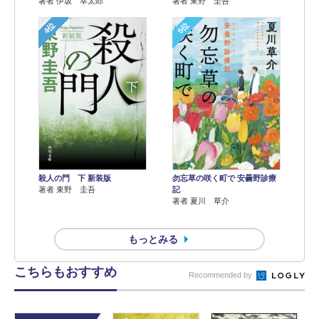
著者 伊坂 幸太郎
著者 東野 圭吾
4位
5位
殺人の門 下 新装版
勿忘草の咲く町で 安曇野診療
著者 東野 圭吾
記
著者 夏川 草介
もっとみる
こちらもおすすめ
Recommended by