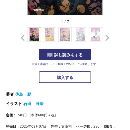
1
/
7
試し読みをする
※電子書籍ストアBOOK☆WALKERへ移動します。
購入する
著者
佐島 勤
イラスト
石田 可奈
定価：
748
円
（本体
680
円＋税）
発売日：
2025年03月07日
判型：
文庫判
ページ数：
280
ISBN：