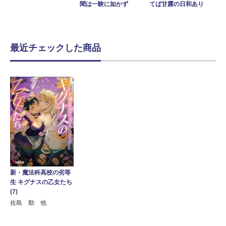
聞は一験に如かず
てば甘露の日和あり
最近チェックした商品
新・魔法科高校の劣等
生 キグナスの乙女たち
(7)
佐島 勤 他