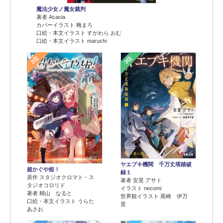
魔法少女ノ魔女裁判
著者 Acacia
カバーイラスト 梅まろ
口絵・本文イラスト すがわら おむ
口絵・本文イラスト maruchi
2位
3位
ヤエブキ機関 千万丈塔踏破
超かぐや姫！
録１
原作 スタジオクロマト・ス
著者 安里 アサト
タジオコロリド
イラスト necomi
著者 桐山 なると
世界観イラスト 尾崎 伊万
口絵・本文イラスト うらた
里
あさお