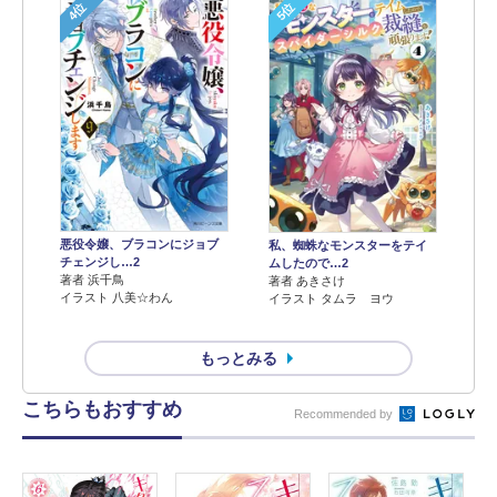
4位
5位
悪役令嬢、ブラコンにジョブ
私、蜘蛛なモンスターをテイ
チェンジし…2
ムしたので…2
著者 浜千鳥
著者 あきさけ
イラスト 八美☆わん
イラスト タムラ ヨウ
もっとみる
こちらもおすすめ
Recommended by