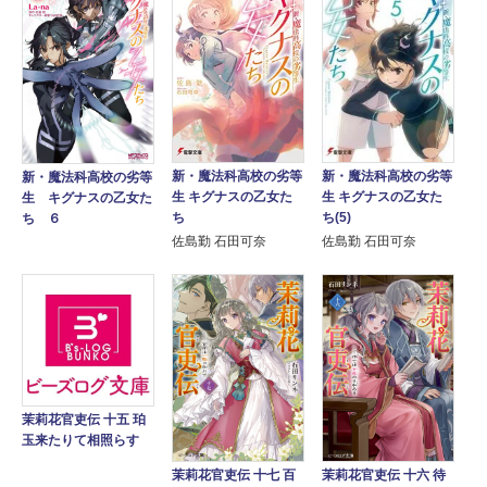
新・魔法科高校の劣等
新・魔法科高校の劣等
新・魔法科高校の劣等
生 キグナスの乙女た
生 キグナスの乙女た
生 キグナスの乙女た
ち
ち(5)
ち ６
佐島勤 石田可奈
佐島勤 石田可奈
茉莉花官吏伝 十五 珀
玉来たりて相照らす
茉莉花官吏伝 十七 百
茉莉花官吏伝 十六 待