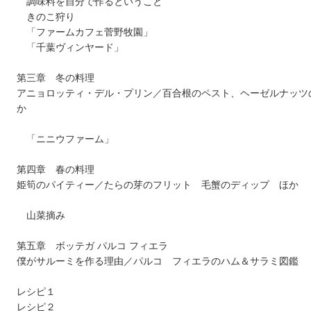
調味料を自分で作るということ
きのこ狩り
「ファームカフェ菅野牧園」
「千葉ヴィンヤード」
第三章 冬の料理
アニョロッティ・デル・プリン／百合根のペスト、ヘーゼルナッツ
か
「ニニウファーム」
第四章 春の料理
姫筍のパイティー／たらの芽のフリット 毛蟹のディップ ほか
山菜摘み
第五章 ボッテガ パルコ フィエラ
僕がサルーミを作る理由／パルコ フィエラのハム＆サラミ図鑑
レシピ１
レシピ２