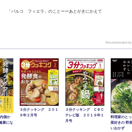
「パルコ フィエラ」のことーーあとがきにかえて
Recommended b
３分クッキング ２０１
３分クッキング ＣＢＣ
９年２月号
テレビ版 ２０１９年１
料理家のとっ
の内側か
月号
菜好きの 野
健康にな
いおかず