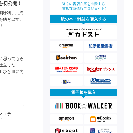
を初公開！
近くの書店在庫を検索する
（書店在庫情報プロジェクト）
調味料。北海
紙の本・雑誌を購入する
を紡ぎ出す。
！
に思ってもら
仕立てた
一皿ひと皿に向
電子版を購入
フィエラ
所