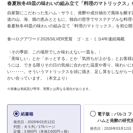
春夏秋冬49皿の味わいの組み立て「料理のマトリックス」
自家製にこだわった生ハム・サラミ、発酵や成分抽出で風味を醸す
道の山、海、畑の恵みとともに、独自の哲学でサステナブルな料理
春夏秋冬49皿の味わいの組み立て「料理のマトリックス」を初公開
食べログアワード2026SILVER受賞 ゴ・エ・ミヨ4年連続掲載
〈その季節、この場所でしか味わえない一皿を。〉
「美味しい」とか「ホッとする」とか「気持ちが上がる」とお客様
うには、できる限りその日の気候に合わせた温度や香り、味わいに
い･･････。そういうマトリックスを頭に描き、足し算をしながら
かい合っています。（本文より）
※画像は表紙及び帯等、実際とは異なる場合があります。
紙書籍
電子版：パルコ 
ハムと発酵の研究
発売日：2026年03月12日
判型：Ｂ５判／176ページ
発売日：2026年03月12日
定価：3,960円（本体3,600円＋税）