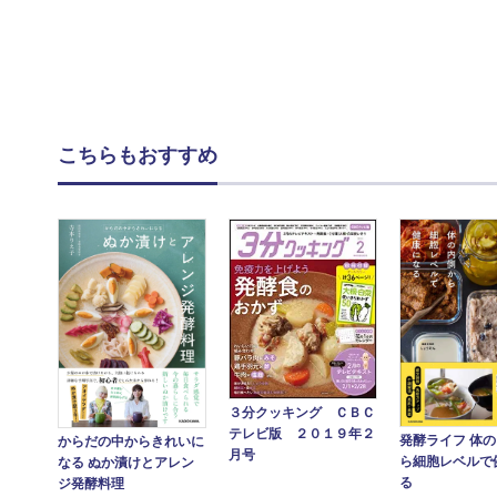
こちらもおすすめ
３分クッキング ＣＢＣ
テレビ版 ２０１９年２
発酵ライフ 体
からだの中からきれいに
月号
ら細胞レベルで
なる ぬか漬けとアレン
る
ジ発酵料理