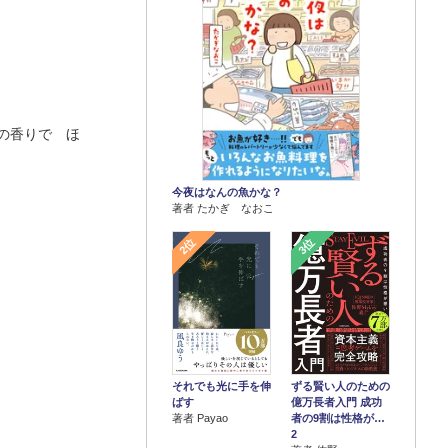
の香りで ほ
今夜はなんの魚かな？
著者 たかぎ なおこ
2位
3位
それでも光に手を伸
ずる賢い人のための
ばす
億万長者入門 成功
著者 Payao
者の9割は性格が…
2