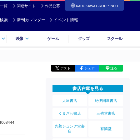
一覧
関連サイト
作品公募
KADOKAWA GROUP INFO
検索
新刊カレンダー
イベント情報
映像
ゲーム
グッズ
スクール
ポスト
シェア
送る
書店在庫を見る
大垣書店
紀伊國屋書店
くまざわ書店
三省堂書店
4008444
丸善ジュンク堂書
有隣堂
店