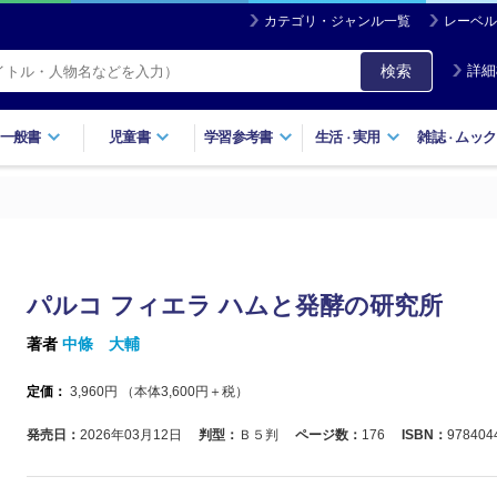
カテゴリ・ジャンル一覧
レーベル
検索
詳細
一般書
児童書
学習参考書
生活
実用
雑誌
ムック
・
・
パルコ フィエラ ハムと発酵の研究所
著者
中條 大輔
定価：
3,960
円 （本体
3,600
円＋税）
発売日：
2026年03月12日
判型：
Ｂ５判
ページ数：
176
ISBN：
978404