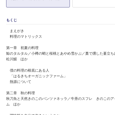
もくじ
まえがき
料理のマトリックス
第一章 初夏の料理
鯨のタルタル／小樽の蛸と桜桃とあやめ雪かぶ／藁で燻した薹立ち
松川鰈 ほか
僕の料理の根底にある人
「はるきちオーガニックファーム」
熱源について
第二章 秋の料理
秋刀魚と天然きのこのパンツァネッラ／牛蒡のスフレ きのこのア
ム ほか