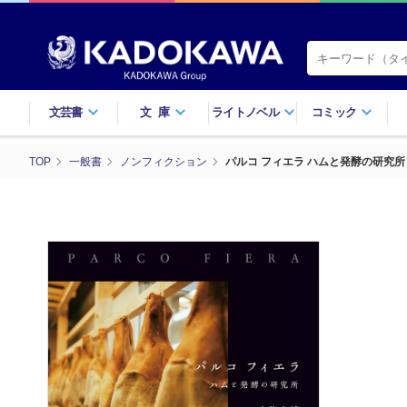
文芸書
文庫
ライトノベル
コミック
TOP
一般書
ノンフィクション
パルコ フィエラ ハムと発酵の研究所