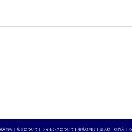
採用情報
広告について
ライセンスについて
書店様向け
法人様一括購入
K