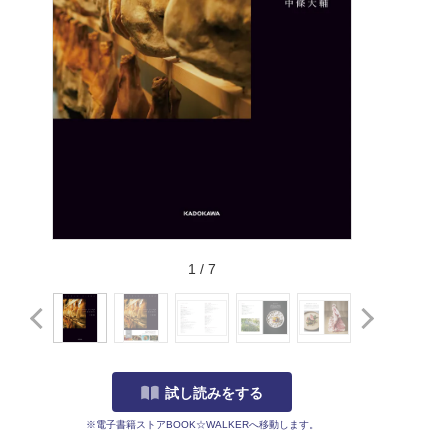
1
/
7
試し読みをする
※電子書籍ストアBOOK☆WALKERへ移動します。