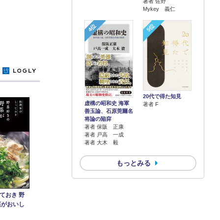
著者 佐野
Mykey 義仁
4位
5位
y
20代で得た知見
虚構の昭和史 海軍
著者 F
善玉論、石原莞爾名
将論の陥穽
著者 保阪 正康
著者 戸高 一成
著者 大木 毅
もっとみる
ておき 野
菜がおいし