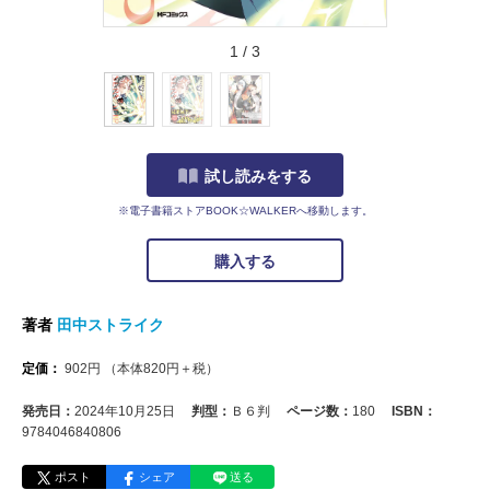
1
/
3
試し読みをする
※電子書籍ストアBOOK☆WALKERへ移動します。
購入する
著者
田中ストライク
定価：
902
円
（本体
820
円＋税）
発売日：
2024年10月25日
判型：
Ｂ６判
ページ数：
180
ISBN：
9784046840806
ポスト
シェア
送る