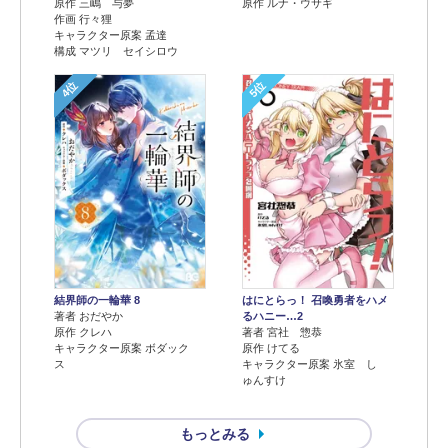
原作 三嶋 与夢
原作 ルナ・ウサギ
作画 行々狸
キャラクター原案 孟達
構成 マツリ セイシロウ
4位
5位
結界師の一輪華 8
はにとらっ！ 召喚勇者をハメ
著者 おだやか
るハニー…2
原作 クレハ
著者 宮社 惣恭
キャラクター原案 ボダック
原作 けてる
ス
キャラクター原案 氷室 し
ゅんすけ
もっとみる