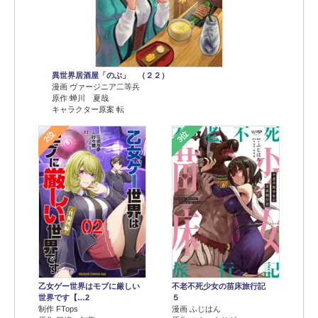
異世界居酒屋「のぶ」 （２２）
漫画 ヴァージニア二等兵
原作 蝉川 夏哉
キャラクター原案 転
2位
3位
乙女ゲー世界はモブに厳しい
不老不死少女の苗床旅行記
世界です【…2
５
制作 FTops
漫画 ふじはん