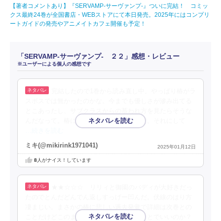
【著者コメントあり】『SERVAMP-サーヴァンプ-』ついに完結！ コミッ
クス最終24巻が全国書店・WEBストアにて本日発売。2025年にはコンプリ
ートガイドの発売やアニメイトカフェ開催も予定！
「SERVAMP-サーヴァンプ- ２２」感想・レビュー
※ユーザーによる個人の感想です
完結したので1巻から読み直し中。やっぱり椿がラ
スボスでは無かったのかな。今までも優しさが滲み出てる
とこあったし、サブクラスからの慕われ方を見たらそうな
んだなって。椿にも重い過去がありそうだ。それにして
…続きを読む
ミキ(@mikirink1971041)
2025年01月12日
8
人がナイス！しています
★★☆☆☆ リリィと御園のバディが大好きだっ
たのでとんだどんでん返しすっげー凹んだ。伏線のはり方
凄まじい。まさかの椿に悲しい過去発覚で詳細は次巻との
ことだけどこのまま御国がラスボスってことでいいのか？