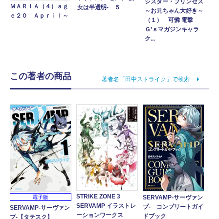
シスター・プリンセス
ＭＡＲＩＡ（４）ａｇ
女は半透明‐ ５
～お兄ちゃん大好き～
ｅ２０ Ａｐｒｉｌ～
（１） 可憐 電撃
Ｇ’ｓマガジンキャラ
ク...
この著者の商品
著者名「田中ストライク」で検索
STRIKE ZONE 3
SERVAMP-サーヴァン
電子版
SERVAMP イラストレ
プ- コンプリートガイ
SERVAMP-サーヴァン
ーションワークス
ドブック
プ-【タテスク】