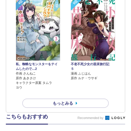
4位
5位
不老不死少女の苗床旅行記
私、蜘蛛なモンスターをテイ
５
ムしたので…2
漫画 ふじはん
作画 さんねこ
原作 ルナ・ウサギ
原作 あきさけ
キャラクター原案 タムラ
ヨウ
もっとみる
こちらもおすすめ
Recommended by