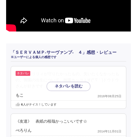
「ＳＥＲＶＡＭＰ‐サーヴァンプ‐ ４」感想・レビュー
※ユーザーによる個人の感想です
リリィが守りたかったもの、失いたくなかったも
の。御園の出生について。御園カッコよす(*´∇｀)ドウドウ
さんが好きです
もこ
2016年08月25日
6
人がナイス！しています
《友達》 表紙の桜哉かっこいいです☆
ぺろりん
2014年11月01日