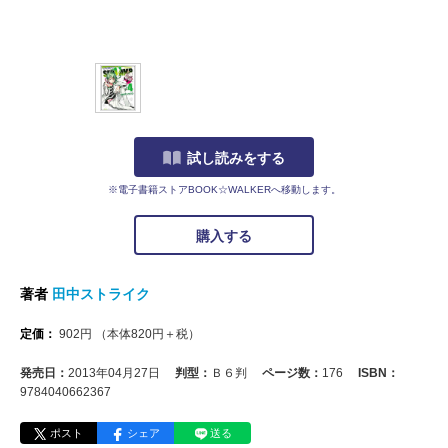
試し読みをする
※電子書籍ストアBOOK☆WALKERへ移動します。
購入する
著者
田中ストライク
定価：
902
円
（本体
820
円＋税）
発売日：
2013年04月27日
判型：
Ｂ６判
ページ数：
176
ISBN：
9784040662367
ポスト
シェア
送る