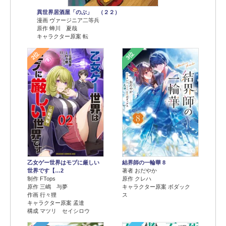
異世界居酒屋「のぶ」 （２２）
漫画 ヴァージニア二等兵
原作 蝉川 夏哉
キャラクター原案 転
2位
3位
乙女ゲー世界はモブに厳しい
結界師の一輪華 8
世界です【…2
著者 おだやか
制作 FTops
原作 クレハ
原作 三嶋 与夢
キャラクター原案 ボダック
作画 行々狸
ス
キャラクター原案 孟達
構成 マツリ セイシロウ