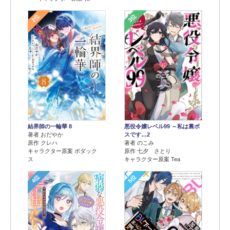
2位
3位
結界師の一輪華 8
悪役令嬢レベル99 ～私は裏ボ
著者 おだやか
スです…2
原作 クレハ
著者 のこみ
キャラクター原案 ボダック
原作 七夕 さとり
ス
キャラクター原案 Tea
4位
5位