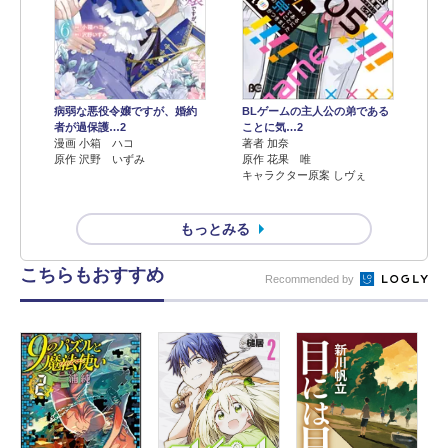
病弱な悪役令嬢ですが、婚約
BLゲームの主人公の弟である
者が過保護…2
ことに気…2
漫画 小箱 ハコ
著者 加奈
原作 沢野 いずみ
原作 花果 唯
キャラクター原案 しヴぇ
もっとみる
こちらもおすすめ
Recommended by