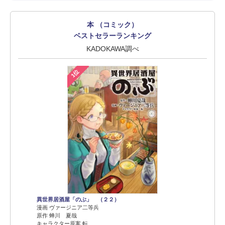
本 （コミック）
ベストセラーランキング
KADOKAWA調べ
1位
異世界居酒屋「のぶ」 （２２）
漫画 ヴァージニア二等兵
原作 蝉川 夏哉
キャラクター原案 転