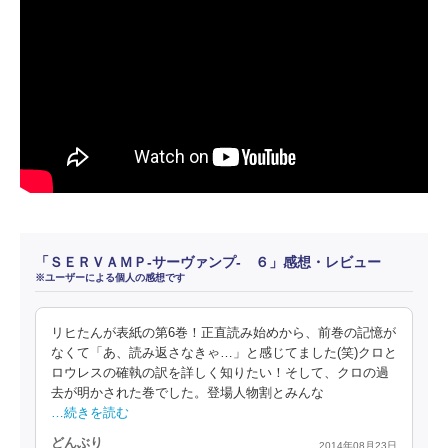
「ＳＥＲＶＡＭＰ‐サーヴァンプ‐ ６」感想・レビュー
※ユーザーによる個人の感想です
リヒたんが表紙の第6巻！正直読み始めから、前巻の記憶が
なくて「あ、読み返さなきゃ…」と感じてました(笑)クロと
ロウレスの確執の訳を詳しく知りたい！そして、クロの過
去が明かされた巻でした。登場人物割とみんな
…続きを読む
どんぶり
2014年08月23日