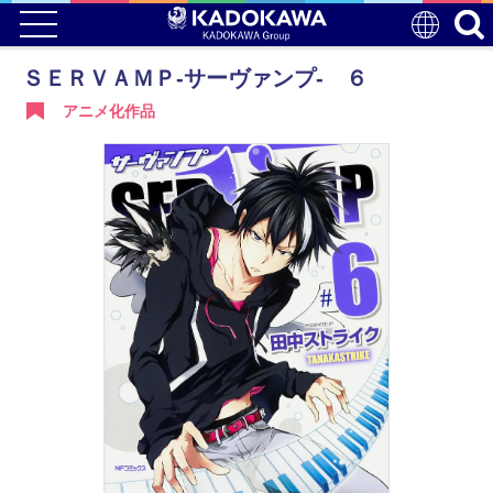
ＳＥＲＶＡＭＰ‐サーヴァンプ‐ ６
アニメ化作品