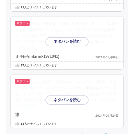
21
人がナイス！しています
2014/7/26発売。登録のため再読。アニメ、劇場版
ともに視聴済み。リヒたん主人(イヴ)で初めて表紙を飾る！
リヒたん電波でアホな子なんだけど生き様だけは筋が通っ
ていて好き♡そりゃ～投げやりロウレスとは相容れない
…続きを読む
ミキ(@mikirink1971041)
2021年01月09日
17
人がナイス！しています
みんな救出に必死なのに、なんでソコ喧嘩してる
の〜笑。個人的な好みだと思いますが、印象的なシーンは
もっとページ割いて大コマで見たいです。詰め込みすぎで
色々と損してる気が…。末っ子気質のロウレスちゃんがお
…続きを読む
凛
2014年09月24日
14
人がナイス！しています