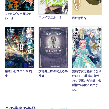
９のパズルと魔法使
スレイプニル ２
目には目を
い ２
錆喰いビスコ１０ 約
濱地健三郎の呪える事
無能才女は悪女になり
束
件簿
たい４ ～義妹の身代
わりで嫁いだ令嬢、公
爵様の溺愛に気づか
な...
この著者の商品