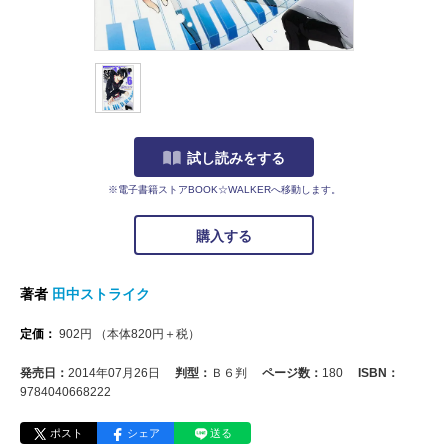
試し読みをする
※電子書籍ストアBOOK☆WALKERへ移動します。
購入する
著者
田中ストライク
定価：
902
円
（本体
820
円＋税）
発売日：
2014年07月26日
判型：
Ｂ６判
ページ数：
180
ISBN：
9784040668222
ポスト
シェア
送る