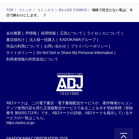
TOP
コミック
コミックス
B's-LOG COMICS
地味で目立たない私は、今
日で終わりにします。 7
会社概要
IR情報
採用情報
広告について
ライセンスについて
書店様向け
法人様一括購入
KADOKAWAグループ
作品の利用について
お問い合わせ
プライバシーポリシー
サイトポリシー
Do Not Sell or Share My Personal Information
利用者情報の外部送信について
ABJマークは、この電子書店・電子書籍配信サービスが、著作権者からコン
テンツ使用許諾を得た正規版配信サービスであることを示す登録商標（登録
番号 第6091713号）です。ABJマークの詳細、ABJマークを掲示しているサ
ービスの一覧はこちら。
https://aebs.or.jp/
©KADOKAWA CORPORATION 2026