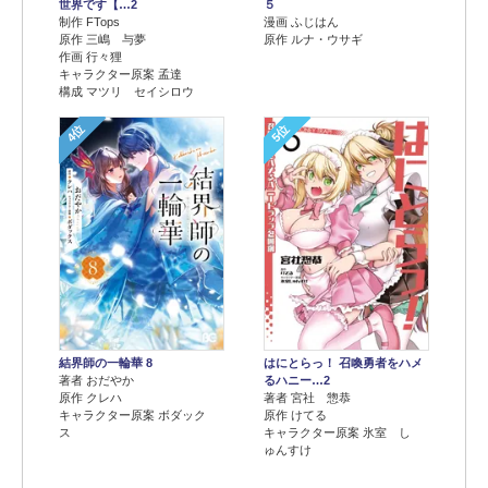
世界です【…2
５
制作 FTops
漫画 ふじはん
原作 三嶋 与夢
原作 ルナ・ウサギ
作画 行々狸
キャラクター原案 孟達
構成 マツリ セイシロウ
4位
5位
結界師の一輪華 8
はにとらっ！ 召喚勇者をハメ
著者 おだやか
るハニー…2
原作 クレハ
著者 宮社 惣恭
キャラクター原案 ボダック
原作 けてる
ス
キャラクター原案 氷室 し
ゅんすけ