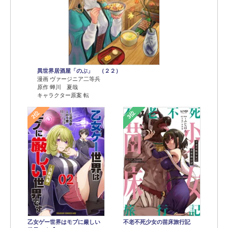
異世界居酒屋「のぶ」 （２２）
漫画 ヴァージニア二等兵
原作 蝉川 夏哉
キャラクター原案 転
2位
3位
乙女ゲー世界はモブに厳しい
不老不死少女の苗床旅行記