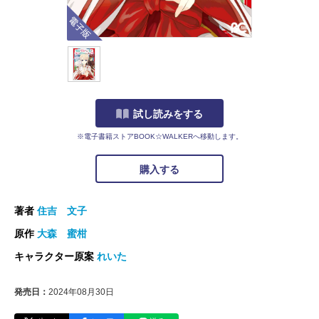
電子版
試し読みをする
※電子書籍ストアBOOK☆WALKERへ移動します。
購入する
著者
住吉 文子
原作
大森 蜜柑
キャラクター原案
れいた
発売日：
2024年08月30日