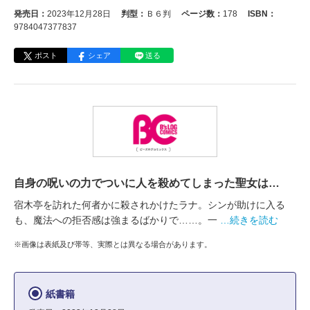
発売日：
2023年12月28日
判型：
Ｂ６判
ページ数：
178
ISBN：
9784047377837
ポスト
シェア
送る
自身の呪いの力でついに人を殺めてしまった聖女は…
宿木亭を訪れた何者かに殺されかけたラナ。シンが助けに入る
も、魔法への拒否感は強まるばかりで……。一
…続きを読む
※画像は表紙及び帯等、実際とは異なる場合があります。
紙書籍