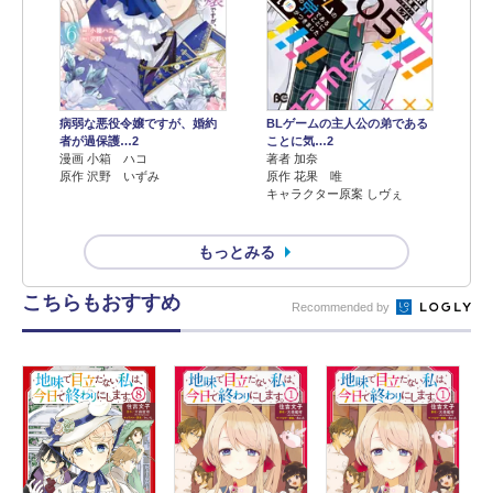
病弱な悪役令嬢ですが、婚約
BLゲームの主人公の弟である
者が過保護…2
ことに気…2
漫画 小箱 ハコ
著者 加奈
原作 沢野 いずみ
原作 花果 唯
キャラクター原案 しヴぇ
もっとみる
こちらもおすすめ
Recommended by