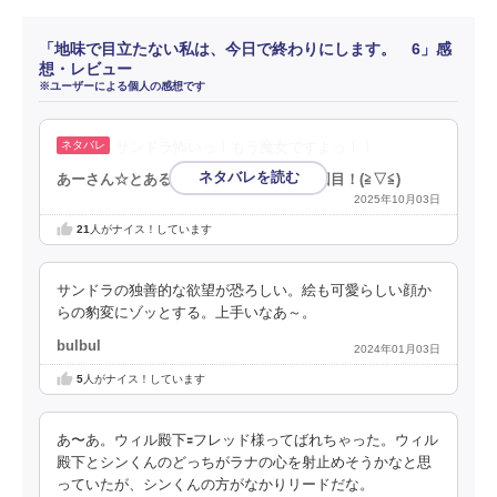
「地味で目立たない私は、今日で終わりにします。 6」感
想・レビュー
※ユーザーによる個人の感想です
サンドラ怖いっ！もう魔女ですよっ！！
あーさん☆とある漫画アプリの審査員３回目！(⁠≧⁠▽⁠≦⁠)
2025年10月03日
21
人がナイス！しています
サンドラの独善的な欲望が恐ろしい。絵も可愛らしい顔か
らの豹変にゾッとする。上手いなあ～。
bulbul
2024年01月03日
5
人がナイス！しています
あ〜あ。ウィル殿下🟰フレッド様ってばれちゃった。ウィル
殿下とシンくんのどっちがラナの心を射止めそうかなと思
っていたが、シンくんの方がなかりリードだな。