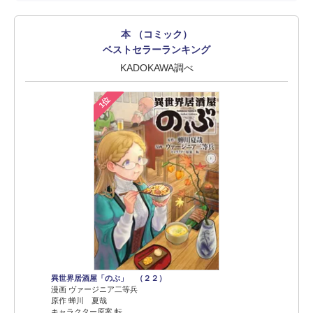
本 （コミック）
ベストセラーランキング
KADOKAWA調べ
1位
異世界居酒屋「のぶ」 （２２）
漫画 ヴァージニア二等兵
原作 蝉川 夏哉
キャラクター原案 転