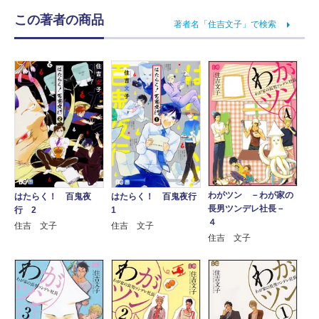
この著者の商品
著者名「住吉文子」で検索
わがツン －わが家の
はたらく！ 百鬼夜
はたらく！ 百鬼夜行
長男ツンデレ社長－
行 2
1
４
住吉 文子
住吉 文子
住吉 文子