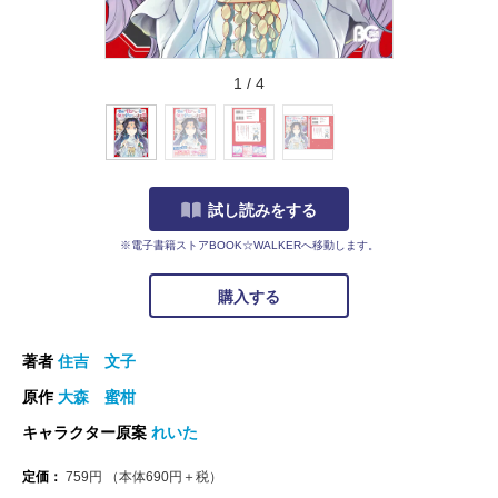
1
/
4
試し読みをする
※電子書籍ストアBOOK☆WALKERへ移動します。
購入する
著者
住吉 文子
原作
大森 蜜柑
キャラクター原案
れいた
定価：
759
円
（本体
690
円＋税）