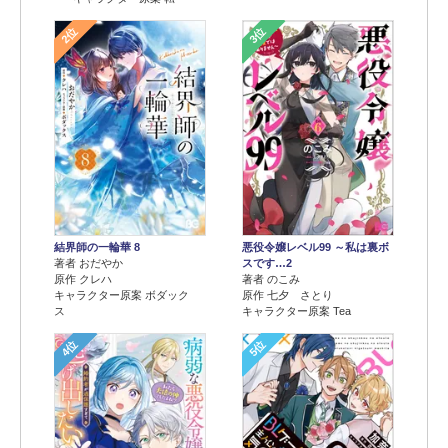
2位
3位
結界師の一輪華 8
悪役令嬢レベル99 ～私は裏ボ
著者 おだやか
スです…2
原作 クレハ
著者 のこみ
キャラクター原案 ボダック
原作 七夕 さとり
ス
キャラクター原案 Tea
4位
5位