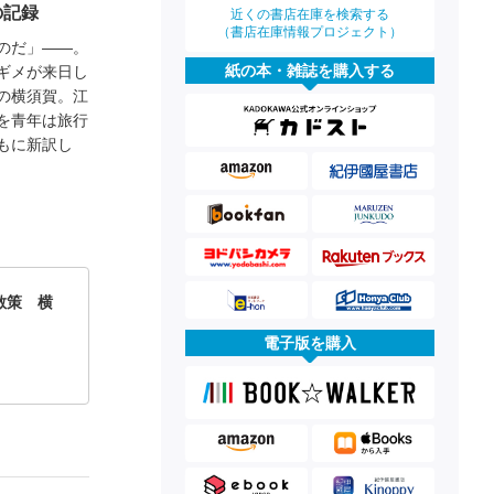
の記録
近くの書店在庫を検索する
（書店在庫情報プロジェクト）
のだ」――。
紙の本・雑誌を購入する
ギメが来日し
の横須賀。江
を青年は旅行
もに新訳し
散策 横
電子版を購入