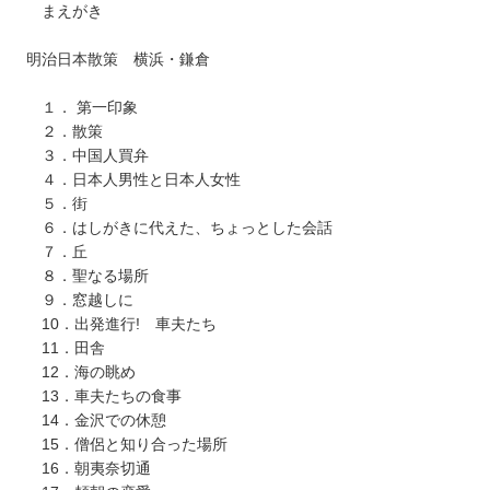
まえがき
明治日本散策 横浜・鎌倉
１． 第一印象
２．散策
３．中国人買弁
４．日本人男性と日本人女性
５．街
６．はしがきに代えた、ちょっとした会話
７．丘
８．聖なる場所
９．窓越しに
10．出発進行! 車夫たち
11．田舎
12．海の眺め
13．車夫たちの食事
14．金沢での休憩
15．僧侶と知り合った場所
16．朝夷奈切通