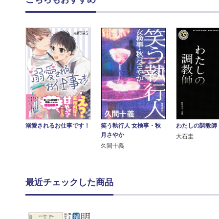
わたしの調教師
溺愛されるお仕事です！
笑う執行人 女検事・秋
月さやか
大石圭
久間十義
最近チェックした商品