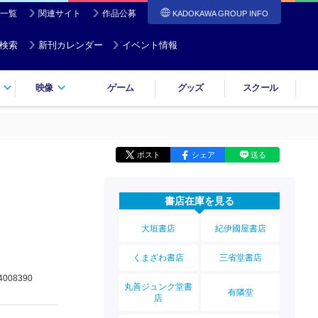
一覧
関連サイト
作品公募
KADOKAWA GROUP INFO
検索
新刊カレンダー
イベント情報
映像
ゲーム
グッズ
スクール
ポスト
シェア
送る
書店在庫を見る
大垣書店
紀伊國屋書店
くまざわ書店
三省堂書店
4008390
丸善ジュンク堂書
有隣堂
店