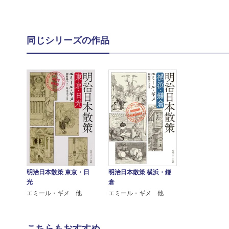
同じシリーズの作品
明治日本散策 東京・日
明治日本散策 横浜・鎌
光
倉
エミール・ギメ 他
エミール・ギメ 他
こちらもおすすめ