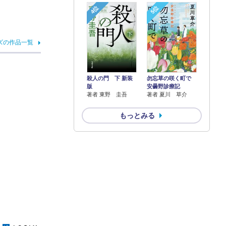
4位
5位
ズの作品一覧
殺人の門 下 新装
勿忘草の咲く町で
版
安曇野診療記
著者 東野 圭吾
著者 夏川 草介
もっとみる