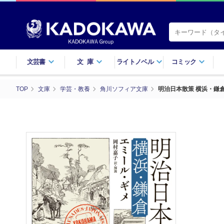
文芸書
文庫
ライトノベル
コミック
TOP
文庫
学芸・教養
角川ソフィア文庫
明治日本散策 横浜・鎌