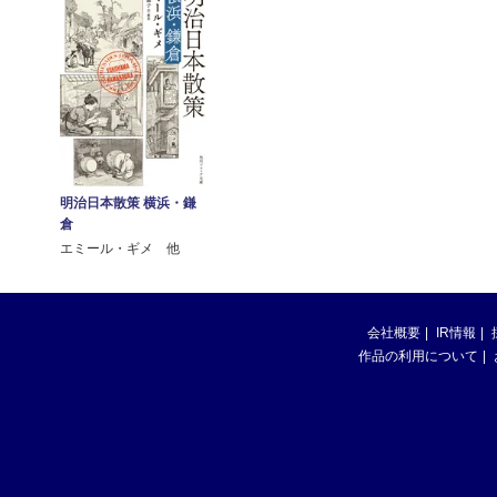
明治日本散策 横浜・鎌
倉
エミール・ギメ 他
会社概要
IR情報
作品の利用について