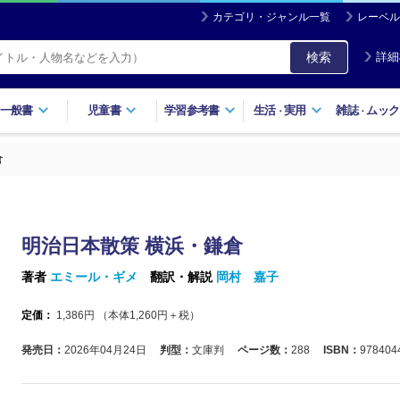
カテゴリ・ジャンル一覧
レーベル
検索
詳細
一般書
児童書
学習参考書
生活
実用
雑誌
ムック
・
・
倉
明治日本散策 横浜・鎌倉
著者
エミール・ギメ
翻訳・解説
岡村 嘉子
定価：
1,386
円 （本体
1,260
円＋税）
発売日：
2026年04月24日
判型：
文庫判
ページ数：
288
ISBN：
978404