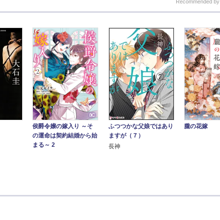
Recommended b
朧の花嫁
侯爵令嬢の嫁入り ～そ
ふつつかな父娘ではあり
の運命は契約結婚から始
ますが（７）
まる～ 2
長神