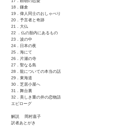
17．頼朝の恋愛
18．鎌倉
19．偉人同士のおしゃべり
20．予言者と奇跡
21．大仏
22 ．仏の胎内にあるもの
23．波の中
24．日本の夜
25．海にて
26．片瀬の寺
27．聖なる島
28．龍についての本当の話
29．東海道
30．芝居小屋へ
31．舞台裏
32．美しき重の井の恋物語
エピローグ
解説 岡村嘉子
訳者あとがき