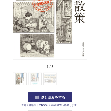
1
/
3
試し読みをする
※電子書籍ストアBOOK☆WALKERへ移動します。