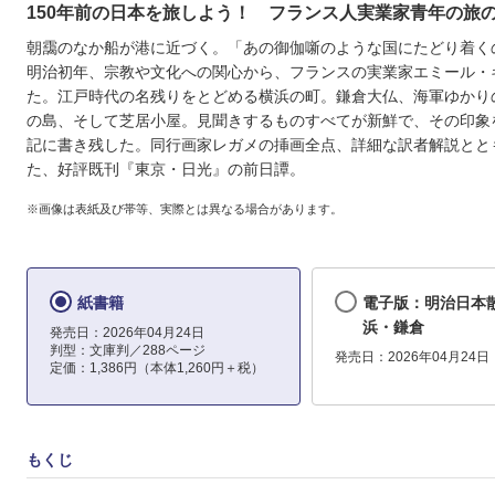
150年前の日本を旅しよう！ フランス人実業家青年の旅
朝靄のなか船が港に近づく。「あの御伽噺のような国にたどり着く
明治初年、宗教や文化への関心から、フランスの実業家エミール・
た。江戸時代の名残りをとどめる横浜の町。鎌倉大仏、海軍ゆかり
の島、そして芝居小屋。見聞きするものすべてが新鮮で、その印象
記に書き残した。同行画家レガメの挿画全点、詳細な訳者解説とと
た、好評既刊『東京・日光』の前日譚。
※画像は表紙及び帯等、実際とは異なる場合があります。
紙書籍
電子版：明治日本
浜・鎌倉
発売日：2026年04月24日
判型：文庫判／288ページ
発売日：2026年04月24日
定価：1,386円（本体1,260円＋税）
もくじ