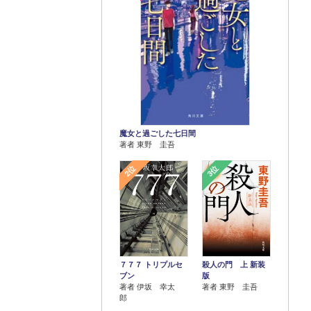
魔女と過ごした七日間
著者 東野 圭吾
2位
3位
７７７ トリプルセ
殺人の門 上 新装
ブン
版
著者 伊坂 幸太
著者 東野 圭吾
郎