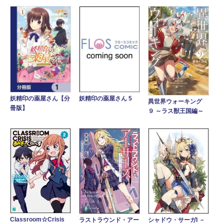
妖精印の薬屋さん【分
妖精印の薬屋さん 5
異世界ウォーキング
冊版】
９ ～ラス獣王国編～
Classroom☆Crisis
ラストラウンド・アー
シャドウ・サーガI －