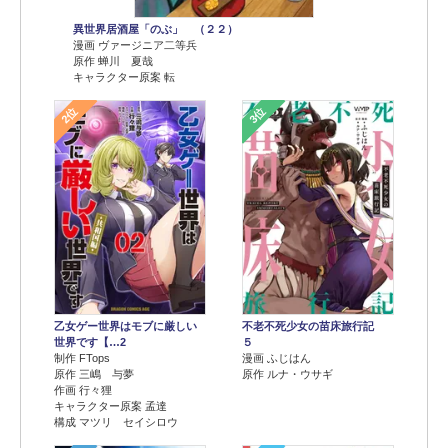
異世界居酒屋「のぶ」 （２２）
漫画 ヴァージニア二等兵
原作 蝉川 夏哉
キャラクター原案 転
2位
3位
乙女ゲー世界はモブに厳しい
不老不死少女の苗床旅行記
世界です【…2
５
制作 FTops
漫画 ふじはん
原作 三嶋 与夢
原作 ルナ・ウサギ
作画 行々狸
キャラクター原案 孟達
構成 マツリ セイシロウ