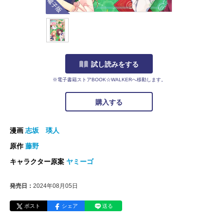
試し読みをする
※電子書籍ストアBOOK☆WALKERへ移動します。
購入する
漫画
志坂 瑛人
原作
藤野
キャラクター原案
ヤミーゴ
発売日：
2024年08月05日
ポスト
シェア
送る