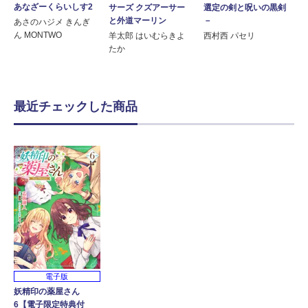
あなざーくらいしす2
サーズ クズアーサー
選定の剣と呪いの黒剣
と外道マーリン
－
あさのハジメ きんぎ
ん MONTWO
羊太郎 はいむらきよ
西村西 パセリ
たか
最近チェックした商品
電子版
妖精印の薬屋さん
6【電子限定特典付