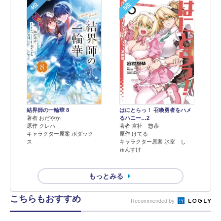
4位
5位
結界師の一輪華 8
はにとらっ！ 召喚勇者をハメ
著者 おだやか
るハニー…2
原作 クレハ
著者 宮社 惣恭
キャラクター原案 ボダック
原作 けてる
ス
キャラクター原案 氷室 し
ゅんすけ
もっとみる
こちらもおすすめ
Recommended by