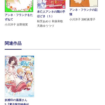
アンネ・フランクの記
未亡人アンネの閨の手
憶
アンネ・フランクをた
ほどき（１）
ずねて
小川洋子 深町眞理子
秋芳あめり 和泉和歌
小川洋子 吉野朔実
天路ゆうつづ
関連作品
妖精印の薬屋さん
5【電子限定特典付