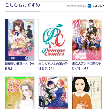
こちらもおすすめ
Recommended by
未亡人アンネの閨の手
妖精印の薬屋さん【分
未亡人アンネの閨の手
ほどき（４）
冊版】
ほどき（２）