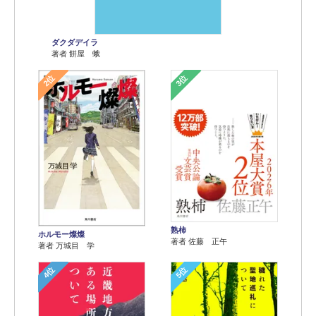
ダクダデイラ
著者 餅屋 蛾
2位
3位
熟柿
ホルモー燦燦
著者 佐藤 正午
著者 万城目 学
4位
5位