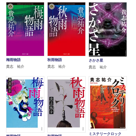
梅雨物語
秋雨物語
さかさ星
貴志 祐介
貴志 祐介
貴志 祐介
ミステリークロック