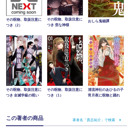
その呪物、取扱注意に
その呪物、取扱注意に
おしら鬼秘譚
つき 歪な神様
つき（2）
その呪物、取扱注意に
清流神社のあひるの子
その呪物、取扱注意に
つき 全滅学級の呪い
宵月夜に呪物と踊れ
つき（1）
この著者の商品
著者名「貴志祐介」で検索