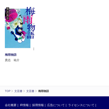
梅雨物語
貴志 祐介
TOP
文芸書
文芸書
梅雨物語
会社概要
IR情報
採用情報
広告について
ライセンスについて