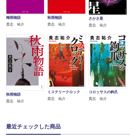
梅雨物語
秋雨物語
さかさ星
貴志 祐介
貴志 祐介
貴志 祐介
ミステリークロック
コロッサスの鉤爪
秋雨物語
貴志 祐介
貴志 祐介
貴志 祐介
最近チェックした商品