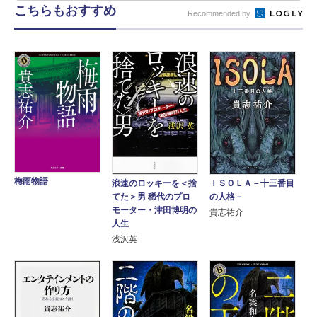
こちらもおすすめ
Recommended by
梅雨物語
浪速のロッキーを＜捨
ＩＳＯＬＡ－十三番目
てた＞男 稀代のプロ
の人格－
モーター・津田博明の
貴志祐介
人生
浅沢英