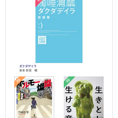
ダクダデイラ
著者 餅屋 蛾
2位
3位