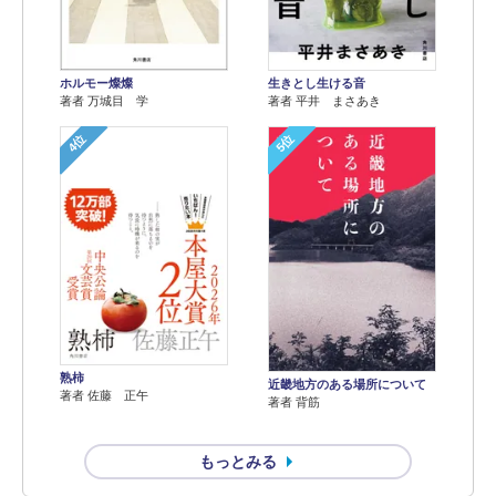
ホルモー燦燦
生きとし生ける音
著者 万城目 学
著者 平井 まさあき
4位
5位
熟柿
近畿地方のある場所について
著者 佐藤 正午
著者 背筋
もっとみる