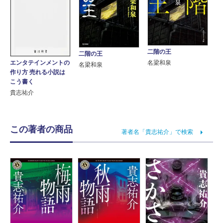
二階の王
二階の王
エンタテインメントの
名梁和泉
名梁和泉
作り方 売れる小説は
こう書く
貴志祐介
この著者の商品
著者名「貴志祐介」で検索