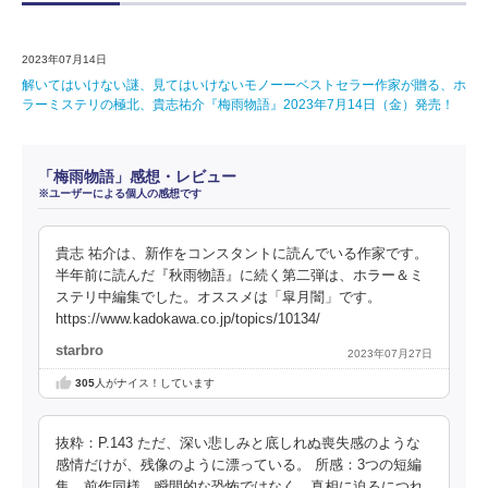
2023年07月14日
解いてはいけない謎、見てはいけないモノーーベストセラー作家が贈る、ホ
ラーミステリの極北、貴志祐介『梅雨物語』2023年7月14日（金）発売！
「梅雨物語」感想・レビュー
※ユーザーによる個人の感想です
貴志 祐介は、新作をコンスタントに読んでいる作家です。
半年前に読んだ『秋雨物語』に続く第二弾は、ホラー＆ミ
ステリ中編集でした。オススメは「皐月闇」です。
https://www.kadokawa.co.jp/topics/10134/
starbro
2023年07月27日
305
人がナイス！しています
抜粋：P.143 ただ、深い悲しみと底しれぬ喪失感のような
感情だけが、残像のように漂っている。 所感：3つの短編
集。前作同様、瞬間的な恐怖ではなく、真相に迫るにつれ