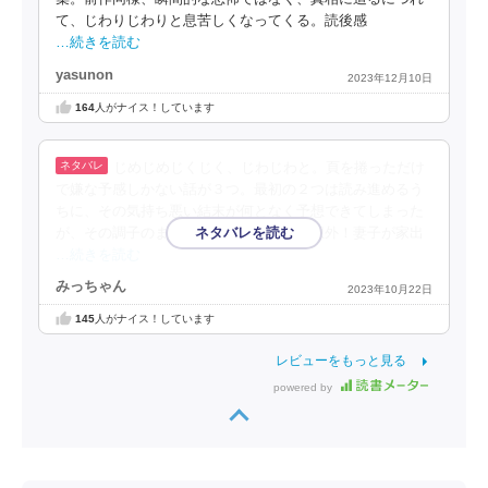
て、じわりじわりと息苦しくなってくる。読後感
…続きを読む
yasunon
2023年12月10日
164
人がナイス！しています
じめじめじくじく、じわじわと。頁を捲っただけ
で嫌な予感しかない話が３つ。最初の２つは読み進めるう
ちに、その気持ち悪い結末が何となく予想できてしまった
が、その調子のままに読んだ最終話は予想外！妻子が家出
…続きを読む
みっちゃん
2023年10月22日
145
人がナイス！しています
レビューをもっと見る
powered by