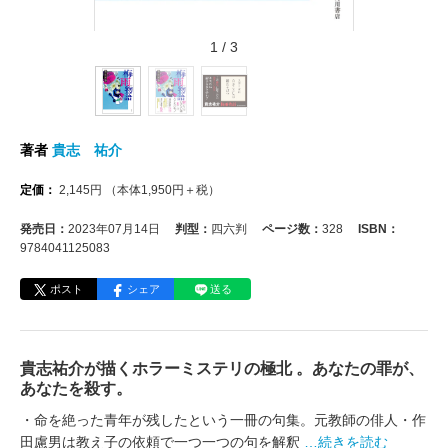
1
/
3
著者
貴志 祐介
定価：
2,145
円
（本体
1,950
円＋税）
発売日：
2023年07月14日
判型：
四六判
ページ数：
328
ISBN：
9784041125083
ポスト
シェア
送る
貴志祐介が描くホラーミステリの極北 。あなたの罪が、
あなたを殺す。
・命を絶った青年が残したという一冊の句集。元教師の俳人・作
田慮男は教え子の依頼で一つ一つの句を解釈
…続きを読む