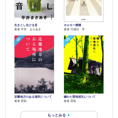
生きとし生ける音
ホルモー燦燦
著者 平井 まさあき
著者 万城目 学
4位
5位
近畿地方のある場所について
穢れた聖地巡礼について
著者 背筋
著者 背筋
もっとみる