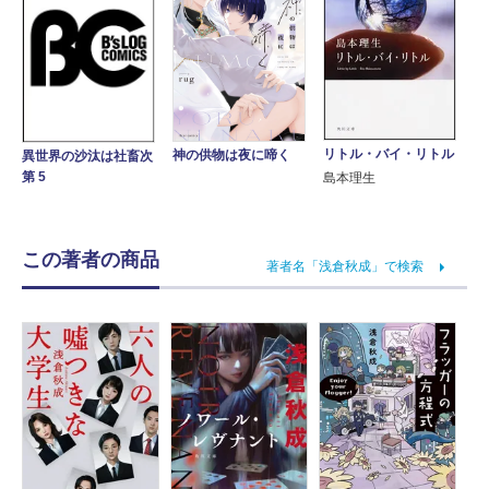
リトル・バイ・リトル
神の供物は夜に啼く
異世界の沙汰は社畜次
第 5
島本理生
この著者の商品
著者名「浅倉秋成」で検索