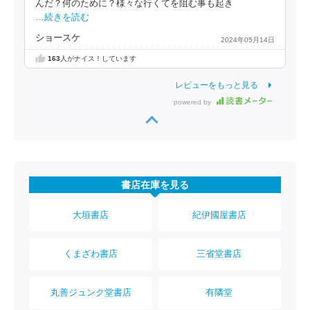
んだ？何のために？様々な行くてを阻む事も起き
…続きを読む
ショースケ
2024年05月14日
163
人がナイス！しています
レビューをもっと見る
powered by
書店在庫を見る
大垣書店
紀伊國屋書店
くまざわ書店
三省堂書店
丸善ジュンク堂書店
有隣堂