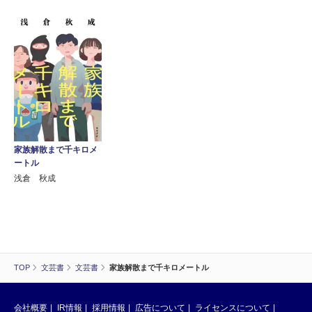
家族解散まで千キロメ
ートル
浅倉 秋成
TOP
文芸書
文芸書
家族解散まで千キロメートル
会社概要
IR情報
採用情報
広告について
ライセンスについて