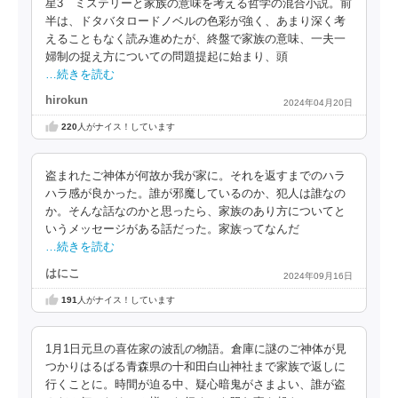
星3 ミステリーと家族の意味を考える哲学の混合小説。前
半は、ドタバタロードノベルの色彩が強く、あまり深く考
えることもなく読み進めたが、終盤で家族の意味、一夫一
婦制の捉え方についての問題提起に始まり、頭
…続きを読む
hirokun
2024年04月20日
220
人がナイス！しています
盗まれたご神体が何故か我が家に。それを返すまでのハラ
ハラ感が良かった。誰が邪魔しているのか、犯人は誰なの
か。そんな話なのかと思ったら、家族のあり方についてと
いうメッセージがある話だった。家族ってなんだ
…続きを読む
はにこ
2024年09月16日
191
人がナイス！しています
1月1日元旦の喜佐家の波乱の物語。倉庫に謎のご神体が見
つかりはるばる青森県の十和田白山神社まで家族で返しに
行くことに。時間が迫る中、疑心暗鬼がさまよい、誰が盗