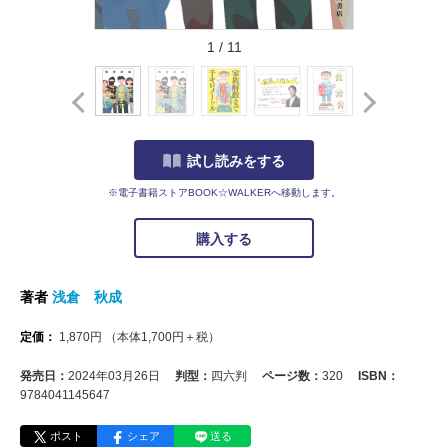
1
/
11
試し読みをする
※電子書籍ストアBOOK☆WALKERへ移動します。
購入する
著者
浅倉 秋成
定価：
1,870
円
（本体
1,700
円＋税）
発売日：
2024年03月26日
判型：
四六判
ページ数：
320
ISBN：
9784041145647
ポスト
シェア
送る