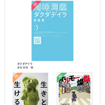
1位
ダクダデイラ
著者 餅屋 蛾
2位
3位