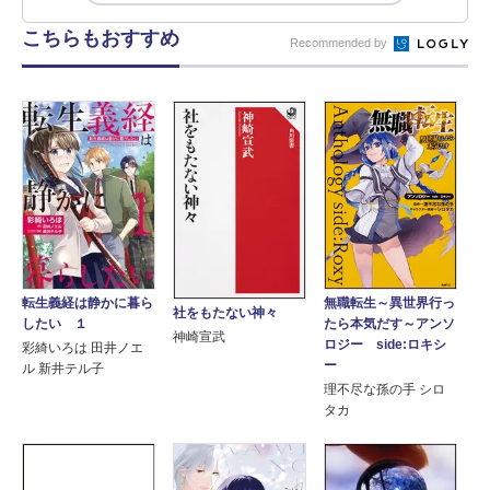
こちらもおすすめ
Recommended by
転生義経は静かに暮ら
無職転生～異世界行っ
社をもたない神々
したい １
たら本気だす～アンソ
神崎宣武
ロジー side:ロキシ
彩綺いろは 田井ノエ
ー
ル 新井テル子
理不尽な孫の手 シロ
タカ